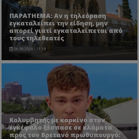
ΠΑΡΑTHEMA: Αν η τηλεόραση
εγκαταλείπει την είδηση, μην
απορεί γιατί εγκαταλείπεται από
τους τηλεθεατές
usprivacy
.themasports.tothemaonline.co
06.08.2026 - 11:19
Κολυμβητής με καρκίνο στον
εγκέφαλο ξέσπασε σε κλάματα
Προμηθευτής
Ονοματεπώνυμο
Λήξη
Περιγραφή
Προμηθευτής
/
Πεδίο
/
προς τον Βρετανό πρωθυπουργό:
Ονοματεπώνυμο
Λήξη
Περιγραφή
Πεδίο
Προμηθευτής
/
Ονοματεπώνυμο
Λήξη
Περιγ