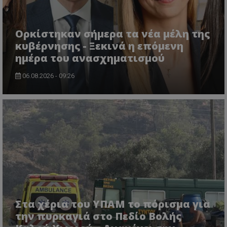
Ορκίστηκαν σήμερα τα νέα μέλη της
κυβέρνησης - Ξεκινά η επόμενη
ημέρα του ανασχηματισμού
06.08.2026 - 09:26
VISITOR_PRIVACY_METADATA
YouTube
.youtube.com
Στα χέρια του ΥΠΑΜ το πόρισμα για
την πυρκαγιά στο Πεδίο Βολής