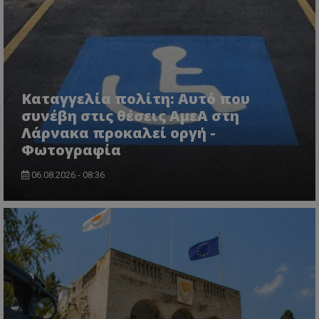
msToken
.tiktok.com
Καταγγελία πολίτη: Αυτό που
συνέβη στις θέσεις ΑμεΑ στη
Λάρνακα προκαλεί οργή -
Φωτογραφία
06.08.2026 - 08:36
CookieScriptConsent
CookieScript
www.tothemaonline.com