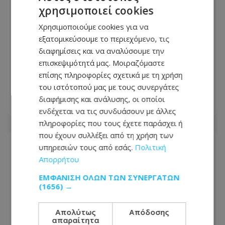
χρησιμοποιεί cookies
Χρησιμοποιούμε cookies για να
εξατομικεύσουμε το περιεχόμενο, τις
Παραλίγο τραγωδία στη Λευκωσία:
διαφημίσεις και να αναλύσουμε την
Ξέχασε την κατσαρόλα στη φωτιά και
επισκεψιμότητά μας. Μοιραζόμαστε
παραλίγο να καεί ολόκληρο το
επίσης πληροφορίες σχετικά με τη χρήση
διαμέρισμα
του ιστότοπού μας με τους συνεργάτες
διαφήμισης και ανάλυσης, οι οποίοι
06.08.2026 - 08:55
ενδέχεται να τις συνδυάσουν με άλλες
πληροφορίες που τους έχετε παράσχει ή
που έχουν συλλέξει από τη χρήση των
υπηρεσιών τους από εσάς.
Πολιτική
Απορρήτου
ΕΜΦΆΝΙΣΗ ΌΛΩΝ ΤΩΝ ΣΥΝΕΡΓΑΤΏΝ
(1656) →
Απολύτως
Απόδοσης
απαραίτητα