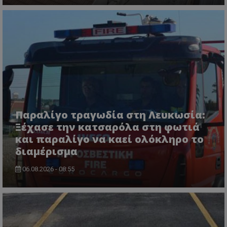
.twitter.com
ASP.NET_SessionId
Microsoft Corporation
Παραλίγο τραγωδία στη Λευκωσία:
lifenewscy.tothemaonline.com
Ξέχασε την κατσαρόλα στη φωτιά
και παραλίγο να καεί ολόκληρο το
διαμέρισμα
06.08.2026 - 08:55