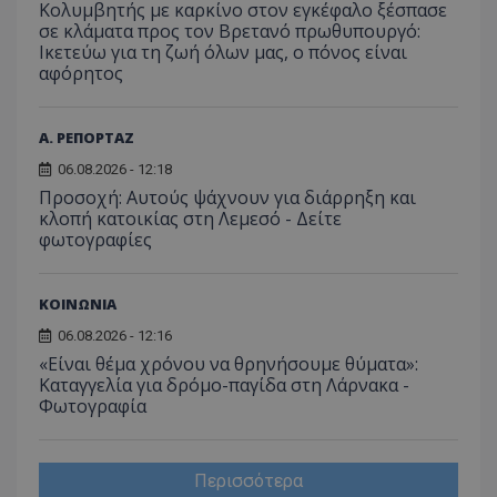
Κολυμβητής με καρκίνο στον εγκέφαλο ξέσπασε
ιστοσε
σε κλάματα προς τον Βρετανό πρωθυπουργό:
Συλλέγε
για τις
Ικετεύω για τη ζωή όλων μας, ο πόνος είναι
του χρ
αφόρητος
ιστοσε
ποιες σ
έχουν 
Α. ΡΕΠΟΡΤΑΖ
_ga_J7RS52TMNC
.tothemaonline.com
1 χρόνος 1
Αυτό τ
μήνας
χρησιμ
06.08.2026 - 12:18
από το
Analyti
Προσοχή: Αυτούς ψάχνουν για διάρρηξη και
διατήρ
κλοπή κατοικίας στη Λεμεσό - Δείτε
κατάσ
περιόδ
φωτογραφίες
σύνδεσ
ΚΟΙΝΩΝΙΑ
06.08.2026 - 12:16
«Είναι θέμα χρόνου να θρηνήσουμε θύματα»:
Καταγγελία για δρόμο-παγίδα στη Λάρνακα -
Φωτογραφία
Περισσότερα