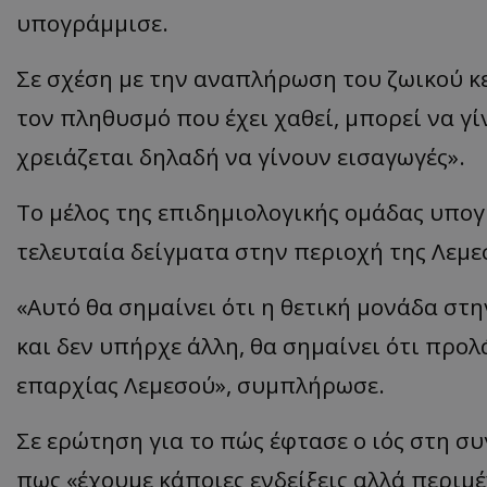
υπογράμμισε.
ASP.NET_SessionI
Σε σχέση με την αναπλήρωση του ζωικού κε
τον πληθυσμό που έχει χαθεί, μπορεί να γ
χρειάζεται δηλαδή να γίνουν εισαγωγές».
VISITOR_PRIVACY
Το μέλος της επιδημιολογικής ομάδας υπογ
τελευταία δείγματα στην περιοχή της Λεμεσο
«Αυτό θα σημαίνει ότι η θετική μονάδα στ
και δεν υπήρχε άλλη, θα σημαίνει ότι προλ
__cf_bm
επαρχίας Λεμεσού», συμπλήρωσε.
Σε ερώτηση για το πώς έφτασε ο ιός στη σ
πως «έχουμε κάποιες ενδείξεις αλλά περιμέ
__cf_bm