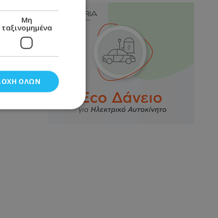
Μη
ταξινομημένα
ΔΟΧΉ ΌΛΩΝ
νομημένα
στη και τη
τητα cookies.
αποθηκεύει το
θεσης του χρήστη
 παρακολούθηση και
τα σύμφωνα με τον
ρρήτου των
ειών.