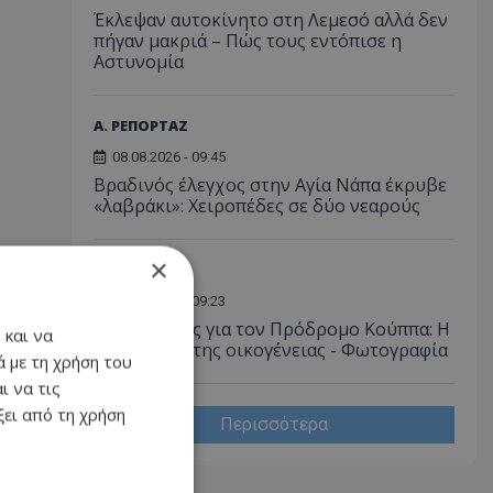
Έκλεψαν αυτοκίνητο στη Λεμεσό αλλά δεν
πήγαν μακριά – Πώς τους εντόπισε η
Αστυνομία
Α. ΡΕΠΟΡΤΑΖ
08.08.2026 - 09:45
Βραδινός έλεγχος στην Αγία Νάπα έκρυβε
«λαβράκι»: Χειροπέδες σε δύο νεαρούς
×
ΚΟΙΝΩΝΙΑ
08.08.2026 - 09:23
Βαρύ πένθος για τον Πρόδρομο Κούππα: Η
 και να
παράκληση της οικογένειας - Φωτογραφία
 με τη χρήση του
ι να τις
ει από τη χρήση
Περισσότερα