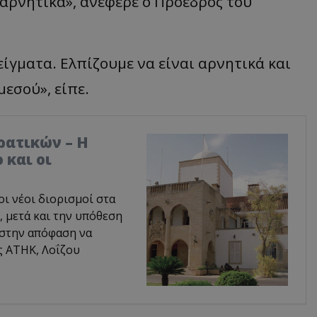
 αρνητικά», ανέφερε ο Πρόεδρος του
είγματα. Ελπίζουμε να είναι αρνητικά και
μεσού», είπε.
ρατικών – Η
 και οι
οι νέοι διορισμοί στα
 μετά και την υπόθεση
 στην απόφαση να
ς ΑΤΗΚ, Λοΐζου