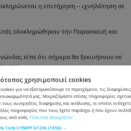
οκληρώνεται η επιτήρηση – ιχνηλάτηση σε
αυτές ολοκληρώθηκαν την Παρασκευή και
ινώνδας είπε ότι σήμερα θα ξεκινήσουν σε
ίες δεν είχαν εμβολιαστεί καθόλου λόγω
τότοπος χρησιμοποιεί cookies
ookies για να εξατομικεύσουμε το περιεχόμενο, τις διαφημίσεις
 σήμερα οι εμβολιασμοί με στόχο να
επισκεψιμότητά μας. Μοιραζόμαστε επίσης πληροφορίες σχετικά
ύπρια», ανέφερε.
 τους συνεργάτες διαφήμισης και ανάλυσης, οι οποίοι ενδέχετα
λλες πληροφορίες που τους έχετε παράσχει ή που έχουν συλλέξ
αμμή, είπε ότι «οι έλεγχοι της αστυνομίας
ους από εσάς.
Πολιτική Απορρήτου
 αντιπαράταξης, όπως επίσης και τα μέτρα
ΩΝ ΤΩΝ ΣΥΝΕΡΓΑΤΏΝ
(1656) →