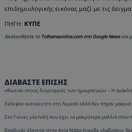
επιδημιολογικής εικόνας μαζί με τις δειγμ
ΠΗΓΗ:
ΚΥΠΕ
ASP.NET_SessionI
Ακολουθήστε το
Tothemaonline.com στο Google News
και 
msToken
ΔΙΑΒΑΣΤΕ ΕΠΙΣΗΣ
«Φωτιά» στους διορισμούς των ημικρατικών – Η ανάκλη
Έκλεψαν αυτοκίνητο στη Λεμεσό αλλά δεν πήγαν μακριά
CookieScriptConse
Στο Γκίνες μία Ινδή που έχει τα μακρύτερα μαλλιά στον 
Βραδινός έλεγχος στην Αγία Νάπα έκρυβε «λαβράκι»: Χε