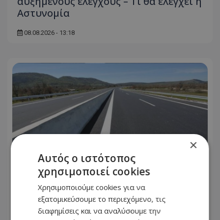
αυξημένους ελέγχους – Τι θα ελέγχει η
Αστυνομία
08.08.2026 - 13:18
×
Αυτός ο ιστότοπος
χρησιμοποιεί cookies
Χρησιμοποιούμε cookies για να
Προσοχή οδηγοί: Έκλεισε δρόμος στο
εξατομικεύσουμε το περιεχόμενο, τις
Παραλίμνι –Αυτός είναι ο λόγος
διαφημίσεις και να αναλύσουμε την