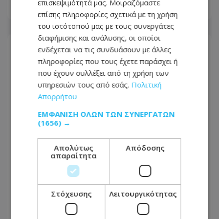
επισκεψιμότητά μας. Μοιραζόμαστε
08.08.2026 - 12:14
επίσης πληροφορίες σχετικά με τη χρήση
του ιστότοπού μας με τους συνεργάτες
διαφήμισης και ανάλυσης, οι οποίοι
ενδέχεται να τις συνδυάσουν με άλλες
πληροφορίες που τους έχετε παράσχει ή
που έχουν συλλέξει από τη χρήση των
υπηρεσιών τους από εσάς.
Πολιτική
Απορρήτου
ΕΜΦΆΝΙΣΗ ΌΛΩΝ ΤΩΝ ΣΥΝΕΡΓΑΤΏΝ
(1656) →
Απολύτως
Απόδοσης
απαραίτητα
Ωρες αγωνίας για τον 58χρονο Georgi:
Εξαφανίστηκε στη Λευκωσία - Toν
Στόχευσης
Λειτουργικότητας
ψάχνουν μια εβδομάδα - Φωτογραφία
08.08.2026 - 10:32