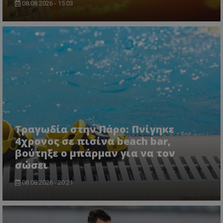
08.08.2026 - 15:03
CookieScriptConsent
CookieScript
www.tothemaonline.com
Τραγωδία στην Πάρο: Πνίγηκε
4χρονος σε πισίνα beach bar,
βούτηξε ο μπάρμαν για να τον
σώσει
08.08.2026 - 20:21