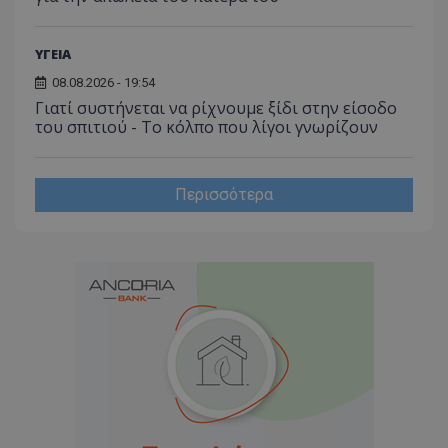
_ga_J7RS52TMNC
.tothemaonline.com
1 χρόνος 1
Αυτό τ
μήνας
χρησιμ
από το
Analyti
ΥΓΕΙΑ
διατήρ
κατάσ
08.08.2026 - 19:54
περιόδ
Γιατί συστήνεται να ρίχνουμε ξίδι στην είσοδο
σύνδεσ
του σπιτιού - Το κόλπο που λίγοι γνωρίζουν
Περισσότερα