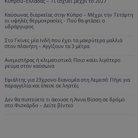
Κύπρου–Ελλάδας – Τι ισχύει μέχρι το 2027
Καύσωνας διαρκείας στην Κύπρο – Μέχρι την Τετάρτη
οι υψηλές θερμοκρασίες - Πού θα φτάσει ο
υδράργυρος
Στο Γκίνες μία Ινδή που έχει τα μακρύτερα μαλλιά
στον πλανήτη – Αγγίζουν τα 3 μέτρα
Ανεμιστήρας ή κλιματιστικό; Ποιο καίει λιγότερο
ρεύμα στον καύσωνα
Εφιάλτης για 23χρονο διανομέα στη Λεμεσό: Πήγε για
παραγγελία και έπεσε σε ληστές
Δεν θα πιστεύετε τι άκουσε η Άννα Βίσση σε δρόμο
στο Φισκάρδο – Δείτε βίντεο