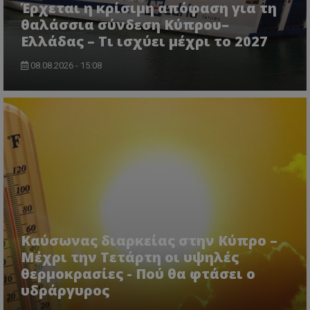
Έρχεται η κρίσιμη απόφαση για τη
θαλάσσια σύνδεση Κύπρου–
Ελλάδας – Τι ισχύει μέχρι το 2027
ASP.NET_SessionId
08.08.2026 - 15:08
Microsoft Corporation
lifenewscy.tothemaonline.com
Καύσωνας διαρκείας στην Κύπρο –
Μέχρι την Τετάρτη οι υψηλές
msToken
.tiktok.com
θερμοκρασίες - Πού θα φτάσει ο
υδράργυρος