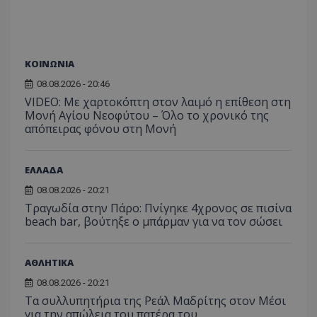
λειτουργιών 
χρήστη
σταλ
ιστοσελίδα. 
αναλύο
μέρο
να συμβάλει 
απόδοσ
ανάλ
ενίσχυση της
ιστοσε
αναφ
εμπειρίας του
χρήστη ή στη
_ga_ECPYT7ERET
.tothemaonline.com
1 χρόνος 1
Αυτό τ
YSC
συνεδρία
Αυτό
Google LLC
παρακολούθη
ΚΟΙΝΩΝΙΑ
μήνας
χρησιμ
έχει 
.youtube.com
της συμπερι
από το
από 
του χρήστη γ
Analyti
08.08.2026 - 20:46
για ν
ανάλυση των
διατήρ
παρα
VIDEO: Με χαρτοκόπτη στον λαιμό η επίθεση στη
επιδόσεων.
κατάσ
προβ
περιόδ
Μονή Αγίου Νεοφύτου – Όλο το χρονικό της
ενσω
σύνδεσ
απόπειρας φόνου στη Μονή
βίντε
C
1 μήνας
Αυτό τ
Adform
guest_id
1 χρόνος 1
Αυτό
Twitter Inc.
χρησιμ
.adform.net
μήνας
ρυθμ
.twitter.com
για τον
το Tw
ΕΛΛΑΔΑ
προσδι
αναγ
συχνότ
να π
08.08.2026 - 20:21
επισκέ
τον 
τον τρ
Τραγωδία στην Πάρο: Πνίγηκε 4χρονος σε πισίνα
του 
οποίο 
beach bar, βούτηξε ο μπάρμαν για να τον σώσει
επισκέπ
πρόσβα
ιστοσε
Συλλέγε
ΑΘΛΗΤΙΚΑ
για τις
του χρ
ιστοσε
08.08.2026 - 20:21
ποιες σ
Τα συλλυπητήρια της Ρεάλ Μαδρίτης στον Μέσι
έχουν 
για την απώλεια του πατέρα του