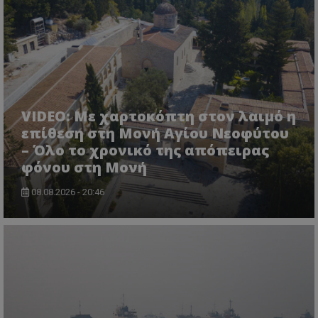
VISITOR_PRIVACY_METADATA
YouTube
.youtube.com
VIDEO: Με χαρτοκόπτη στον λαιμό η
επίθεση στη Μονή Αγίου Νεοφύτου
– Όλο το χρονικό της απόπειρας
φόνου στη Μονή
08.08.2026 - 20:46