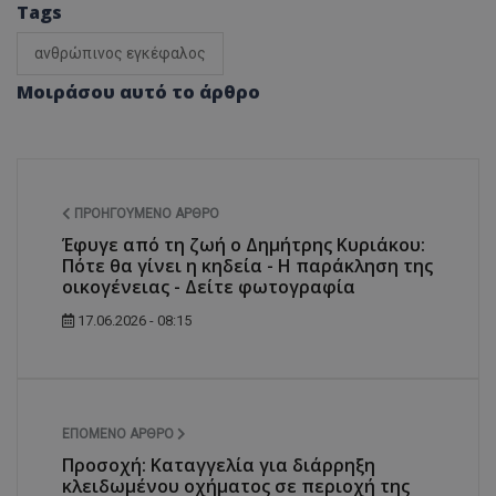
Tags
ανθρώπινος εγκέφαλος
Μοιράσου αυτό το άρθρο
msToken
.tiktok.com
ΠΡΟΗΓΟΎΜΕΝΟ ΆΡΘΡΟ
Έφυγε από τη ζωή ο Δημήτρης Κυριάκου:
Πότε θα γίνει η κηδεία - Η παράκληση της
οικογένειας - Δείτε φωτογραφία
17.06.2026 - 08:15
CookieScriptConsent
CookieScript
ΕΠΌΜΕΝΟ ΆΡΘΡΟ
www.tothemaonline.com
Προσοχή: Καταγγελία για διάρρηξη
κλειδωμένου οχήματος σε περιοχή της