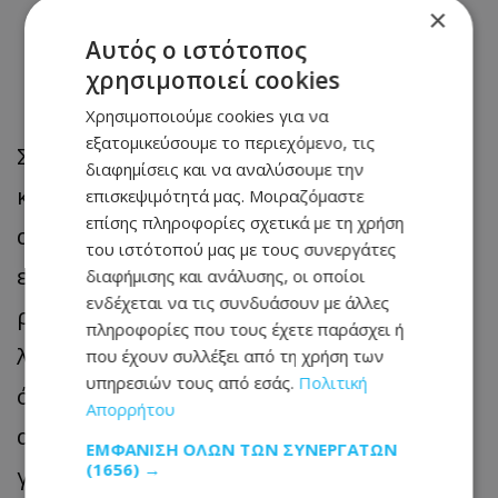
×
Ένα νέο και πιο ακριβές
Αυτός ο ιστότοπος
μαθηματικό μοντέλο
χρησιμοποιεί cookies
Χρησιμοποιούμε cookies για να
εξατομικεύσουμε το περιεχόμενο, τις
Στη νέα μελέτη, οι ερευνητές του LANL
διαφημίσεις και να αναλύσουμε την
κατάφεραν να ορίσουν με μεγαλύτερη
επισκεψιμότητά μας. Μοιραζόμαστε
επίσης πληροφορίες σχετικά με τη χρήση
ακρίβεια τον ουδέτερο άξονα,
του ιστότοπού μας με τους συνεργάτες
εργαζόμενοι πέρα από το παραδοσιακό
διαφήμισης και ανάλυσης, οι οποίοι
ενδέχεται να τις συνδυάσουν με άλλες
ριμανιανό μοντέλο. Παράλληλα, έδωσαν
πληροφορίες που τους έχετε παράσχει ή
λύση τόσο στο φαινόμενο Bezold-Brücke
που έχουν συλλέξει από τη χρήση των
υπηρεσιών τους από εσάς.
Πολιτική
όσο και στο πρόβλημα των φθινουσών
Απορρήτου
αποδόσεων, χρησιμοποιώντας νέες
ΕΜΦΆΝΙΣΗ ΌΛΩΝ ΤΩΝ ΣΥΝΕΡΓΑΤΏΝ
(1656) →
γεωμετρικές προσεγγίσεις στον