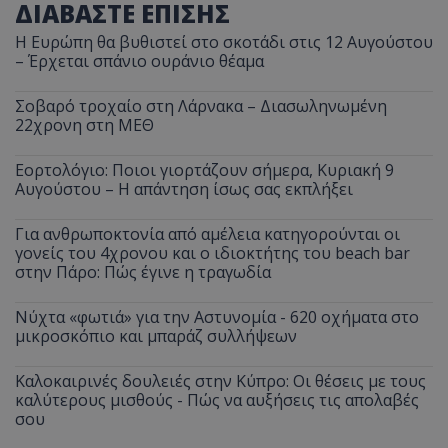
ΔΙΑΒΑΣΤΕ ΕΠΙΣΗΣ
Η Ευρώπη θα βυθιστεί στο σκοτάδι στις 12 Αυγούστου
– Έρχεται σπάνιο ουράνιο θέαμα
Σοβαρό τροχαίο στη Λάρνακα – Διασωληνωμένη
22χρονη στη ΜΕΘ
Εορτολόγιο: Ποιοι γιορτάζουν σήμερα, Κυριακή 9
Αυγούστου – Η απάντηση ίσως σας εκπλήξει
Για ανθρωποκτονία από αμέλεια κατηγορούνται οι
γονείς του 4χρονου και ο ιδιοκτήτης του beach bar
__cf_bm
Cloudflare Inc.
στην Πάρο: Πώς έγινε η τραγωδία
.onesignal.com
Νύχτα «φωτιά» για την Αστυνομία - 620 οχήματα στο
μικροσκόπιο και μπαράζ συλλήψεων
Καλοκαιρινές δουλειές στην Κύπρο: Οι θέσεις με τους
καλύτερους μισθούς - Πώς να αυξήσεις τις απολαβές
σου