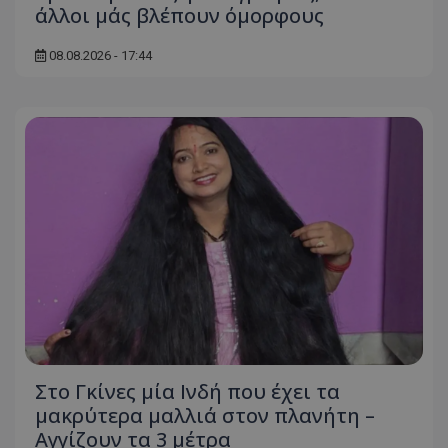
τον 
τον τρ
άλλοι μάς βλέπουν όμορφους
του 
οποίο 
επισκέπ
πρόσβα
08.08.2026 - 17:44
ιστοσε
Συλλέγε
για τις
του χρ
ιστοσε
ποιες σ
έχουν 
_ga_J7RS52TMNC
.tothemaonline.com
1 χρόνος 1
Αυτό τ
μήνας
χρησιμ
από το
Analyti
διατήρ
κατάσ
περιόδ
σύνδεσ
Στο Γκίνες μία Ινδή που έχει τα
μακρύτερα μαλλιά στον πλανήτη –
Αγγίζουν τα 3 μέτρα