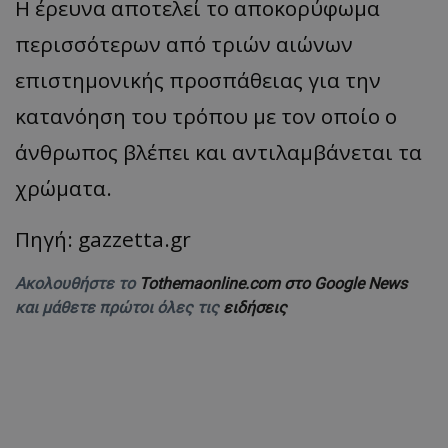
Η έρευνα αποτελεί το αποκορύφωμα
ASP.NET_SessionId
Microsoft Corporation
περισσότερων από τριών αιώνων
themasports.tothemaonline.co
επιστημονικής προσπάθειας για την
κατανόηση του τρόπου με τον οποίο ο
άνθρωπος βλέπει και αντιλαμβάνεται τα
χρώματα.
Πηγή: gazzetta.gr
Ακολουθήστε το
Tothemaonline.com στο Google News
VISITOR_PRIVACY_METADATA
και μάθετε πρώτοι όλες τις
ειδήσεις
YouTube
.youtube.com