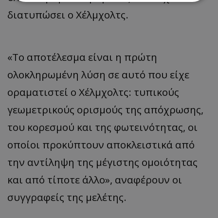
διατυπώσει ο Χέλμχολτς.
Απολύτως απαραίτητα
Απόδοσης
Στόχευσης
Λειτουργικότητας
Μη ταξινομημένα
«Το αποτέλεσμα είναι η πρώτη
Τα απολύτως απαραίτητα cookies επιτρέπουν
ολοκληρωμένη λύση σε αυτό που είχε
βασικές λειτουργίες του ιστότοπου, όπως τη
σύνδεση χρήστη και τη διαχείριση λογαριασμού.
οραματιστεί ο Χέλμχολτς: τυπικούς
Ο ιστότοπος δεν μπορεί να χρησιμοποιηθεί σωστά
χωρίς τα απολύτως απαραίτητα cookies.
γεωμετρικούς ορισμούς της απόχρωσης,
Ονοματεπώνυμο
Προμηθευτής
/
Πεδίο
του κορεσμού και της φωτεινότητας, οι
usprivacy
.lifenewscy.tothemaonline.com
οποίοι προκύπτουν αποκλειστικά από
την αντίληψη της μέγιστης ομοιότητας
και από τίποτε άλλο», αναφέρουν οι
συγγραφείς της μελέτης.