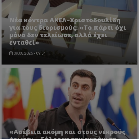
Νέα κόντρα ΑΚΕΛ–Χριστοδουλίδη
για τους διορισμούς: «Το πάρτι όχι
μόνο δεν τελείωσε, αλλά έχει
ενταθεί»
09.08.2026 - 09:54
«Ασέβεια ακόμη και στους νεκρούς