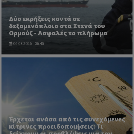
ASP.NET_SessionId
Microsoft Corporation
lifenewscy.tothemaonline.com
Δύο εκρήξεις κοντά σε
δεξαμενόπλοιο στα Στενά του
Ορμούζ - Ασφαλές το πλήρωμα
06.08.2026 - 06:45
msToken
.tiktok.com
Έρχεται ανάσα από τις συνεχόμενες
κίτρινες προειδοποιήσεις: Τι
δείχνουν οι προβλέψεις για τον