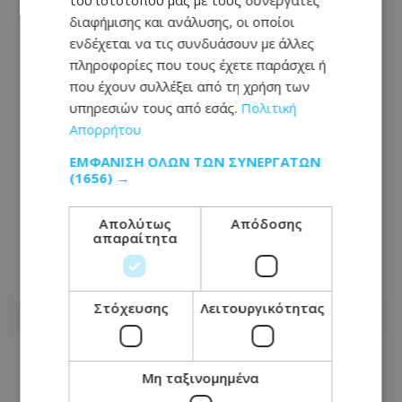
του ιστότοπού μας με τους συνεργάτες
διαφήμισης και ανάλυσης, οι οποίοι
ενδέχεται να τις συνδυάσουν με άλλες
πληροφορίες που τους έχετε παράσχει ή
που έχουν συλλέξει από τη χρήση των
υπηρεσιών τους από εσάς.
Πολιτική
Απορρήτου
ΕΜΦΆΝΙΣΗ ΌΛΩΝ ΤΩΝ ΣΥΝΕΡΓΑΤΏΝ
(1656) →
Μπαράζ συλλήψεων: Χειροπέδες σε
Απολύτως
Απόδοσης
εννέα πρόσωπα - Εκατοντάδες έλεγχοι
απαραίτητα
και καταγγελίες
06.08.2026 - 06:35
Στόχευσης
Λειτουργικότητας
Μη ταξινομημένα