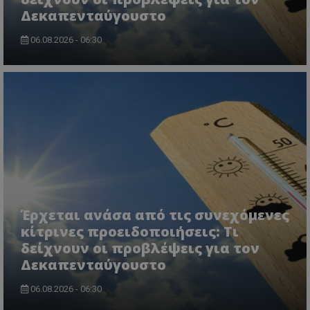
Δεκαπενταύγουστο
06.08.2026 - 06:30
CookieScriptConsent
CookieScript
www.tothemaonline.com
Έρχεται ανάσα από τις συνεχόμενες
κίτρινες προειδοποιήσεις: Τι
δείχνουν οι προβλέψεις για τον
Δεκαπενταύγουστο
usprivacy
.themasports.tothemaonline.co
06.08.2026 - 06:30