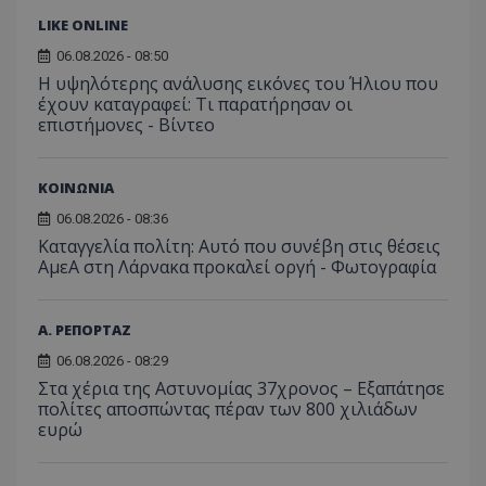
εμπειρίας του
χρήστη ή στη
LIKE ONLINE
_ga_ECPYT7ERET
.tothemaonline.com
1 χρόνος 1
Αυτό τ
YSC
συνεδρία
Αυτό
Google LLC
παρακολούθη
μήνας
χρησιμ
έχει 
.youtube.com
της συμπερι
από το
06.08.2026 - 08:50
από 
του χρήστη γ
Analyti
για ν
Η υψηλότερης ανάλυσης εικόνες του Ήλιου που
ανάλυση των
διατήρ
παρα
επιδόσεων.
κατάσ
έχουν καταγραφεί: Τι παρατήρησαν οι
προβ
περιόδ
επιστήμονες - Βίντεο
ενσω
σύνδεσ
βίντε
C
1 μήνας
Αυτό τ
Adform
guest_id
1 χρόνος 1
Αυτό
Twitter Inc.
χρησιμ
.adform.net
μήνας
ρυθμ
.twitter.com
ΚΟΙΝΩΝΙΑ
για τον
το Tw
προσδι
αναγ
06.08.2026 - 08:36
συχνότ
να π
επισκέ
Καταγγελία πολίτη: Αυτό που συνέβη στις θέσεις
τον 
τον τρ
του 
ΑμεΑ στη Λάρνακα προκαλεί οργή - Φωτογραφία
οποίο 
επισκέπ
πρόσβα
ιστοσε
Α. ΡΕΠΟΡΤΑΖ
Συλλέγε
για τις
του χρ
06.08.2026 - 08:29
ιστοσε
Στα χέρια της Αστυνομίας 37χρονος – Εξαπάτησε
ποιες σ
έχουν 
πολίτες αποσπώντας πέραν των 800 χιλιάδων
ευρώ
_ga_J7RS52TMNC
.tothemaonline.com
1 χρόνος 1
Αυτό τ
μήνας
χρησιμ
από το
Analyti