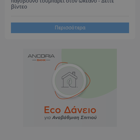
παγόβουνο τουμπάρει στον ωκεανό - Δείτε
βίντεο
Περισσότερα