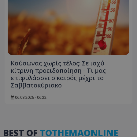
Ονοματεπώνυμο
Προμηθευτής
/
Πεδίο
usprivacy
.lifenewscy.tothemaonline.com
Καύσωνας χωρίς τέλος: Σε ισχύ
κίτρινη προειδοποίηση - Τι μας
ASP.NET_SessionId
Microsoft Corporation
επιφυλάσσει ο καιρός μέχρι το
themasports.tothemaonline.co
Σαββατοκύριακο
06.08.2026 - 06:22
BEST OF
TOTHEMAONLINE