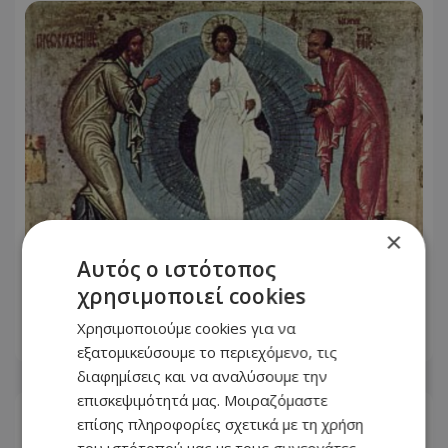
×
Αυτός ο ιστότοπος
Εορτολόγιο: Ποιος γιορτάζει σήμερα 6
χρησιμοποιεί cookies
Αυγούστου
Χρησιμοποιούμε cookies για να
06.08.2026 - 06:39
εξατομικεύσουμε το περιεχόμενο, τις
διαφημίσεις και να αναλύσουμε την
επισκεψιμότητά μας. Μοιραζόμαστε
επίσης πληροφορίες σχετικά με τη χρήση