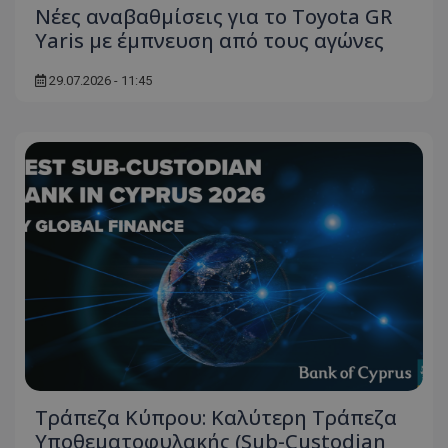
Νέες αναβαθμίσεις για το Toyota GR
ASP.NET_SessionId
Microsoft Corporation
Yaris με έμπνευση από τους αγώνες
themasports.tothemaonline.co
29.07.2026 - 11:45
VISITOR_PRIVACY_METADATA
YouTube
.youtube.com
Τράπεζα Κύπρου: Καλύτερη Τράπεζα
Υποθεματοφυλακής (Sub-Custodian