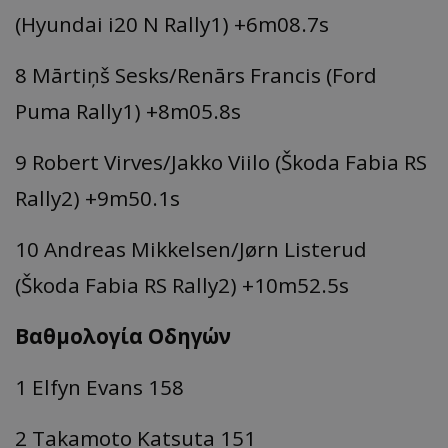
(Hyundai i20 N Rally1) +6m08.7s
8 Mārtiņš Sesks/Renārs Francis (Ford
Puma Rally1) +8m05.8s
9 Robert Virves/Jakko Viilo (Škoda Fabia RS
Rally2) +9m50.1s
10 Andreas Mikkelsen/Jørn Listerud
(Škoda Fabia RS Rally2) +10m52.5s
Βαθμολογία Οδηγών
1 Elfyn Evans 158
2 Takamoto Katsuta 151