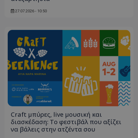
27.07.2026 - 10:50
msToken
.tiktok.com
Craft μπύρες, live μουσική και
CookieScriptConsent
CookieScript
διασκέδαση: Το φεστιβάλ που αξίζει
www.tothemaonline.com
να βάλεις στην ατζέντα σου