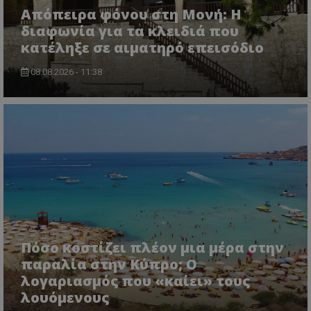
.twitter.com
Απόπειρα φόνου στη Μονή: Η
διαφωνία για τα κλειδιά που
κατέληξε σε αιματηρό επεισόδιο
08.08.2026 - 11:38
ASP.NET_SessionId
Microsoft Corporation
lifenewscy.tothemaonline.com
Πόσο κοστίζει πλέον μια μέρα στην
παραλία στην Κύπρο; Ο
λογαριασμός που «καίει» τους
λουόμενους