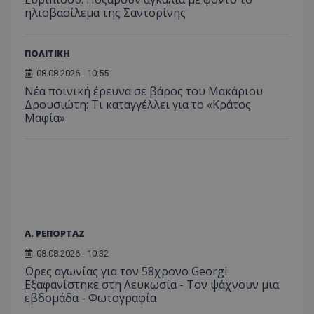
πρόσβα
ηλιοβασίλεμα της Σαντορίνης
ιστοσε
Συλλέγε
για τις
του χρ
ιστοσε
ΠΟΛΙΤΙΚΗ
ποιες σ
έχουν 
08.08.2026 - 10:55
Νέα ποινική έρευνα σε βάρος του Μακάριου
_ga_J7RS52TMNC
.tothemaonline.com
1 χρόνος 1
Αυτό τ
μήνας
χρησιμ
Δρουσιώτη: Τι καταγγέλλει για το «Κράτος
από το
Μαφία»
Analyti
διατήρ
κατάσ
περιόδ
σύνδεσ
Α. ΡΕΠΟΡΤΑΖ
08.08.2026 - 10:32
Ωρες αγωνίας για τον 58χρονο Georgi:
Εξαφανίστηκε στη Λευκωσία - Toν ψάχνουν μια
εβδομάδα - Φωτογραφία