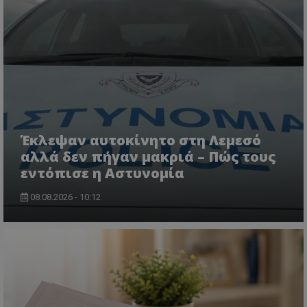
usprivacy
.themasports.tothemaonline.co
Έκλεψαν αυτοκίνητο στη Λεμεσό
αλλά δεν πήγαν μακριά – Πώς τους
εντόπισε η Αστυνομία
08.08.2026 - 10:12
Προμηθευτής
Ονοματεπώνυμο
Λήξη
Περιγραφή
Προμηθευτής
/
Πεδίο
/
Ονοματεπώνυμο
Λήξη
Περιγραφή
Πεδίο
Προμηθευτής
/