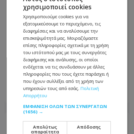
χρησιμοποιεί cookies
Χρησιμοποιούμε cookies για να
εξατομικεύσουμε το περιεχόμενο, τις
διαφημίσεις και να αναλύσουμε την
επισκεψιμότητά μας. Μοιραζόμαστε
επίσης πληροφορίες σχετικά με τη χρήση
του ιστότοπού μας με τους συνεργάτες
διαφήμισης και ανάλυσης, οι οποίοι
ενδέχεται να τις συνδυάσουν με άλλες
Έκλεψαν αυτοκίνητο στη Λεμεσό αλλά
πληροφορίες που τους έχετε παράσχει ή
δεν πήγαν μακριά – Πώς τους
που έχουν συλλέξει από τη χρήση των
εντόπισε η Αστυνομία
υπηρεσιών τους από εσάς.
Πολιτική
Απορρήτου
08.08.2026 - 10:12
ΕΜΦΆΝΙΣΗ ΌΛΩΝ ΤΩΝ ΣΥΝΕΡΓΑΤΏΝ
(1656) →
Απολύτως
Απόδοσης
απαραίτητα