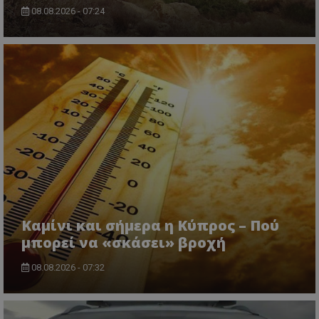
08.08.2026 - 07:24
msToken
.tiktok.com
Καμίνι και σήμερα η Κύπρος – Πού
CookieScriptConsent
CookieScript
μπορεί να «σκάσει» βροχή
www.tothemaonline.com
08.08.2026 - 07:32