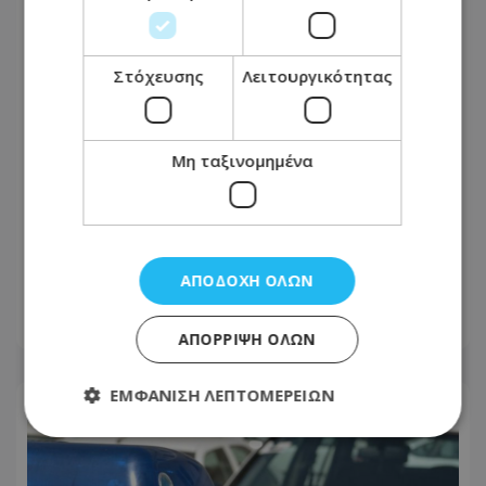
Στόχευσης
Λειτουργικότητας
Μη ταξινομημένα
Βραδινός έλεγχος στην Αγία Νάπα
έκρυβε «λαβράκι»: Χειροπέδες σε δύο
νεαρούς
ΑΠΟΔΟΧΉ ΌΛΩΝ
08.08.2026 - 09:45
ΑΠΌΡΡΙΨΗ ΌΛΩΝ
ΕΜΦΆΝΙΣΗ ΛΕΠΤΟΜΕΡΕΙΏΝ
Απολύτως απαραίτητα
Απόδοσης