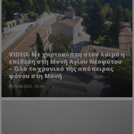
σύνδεση χρήστη και τη διαχείριση λογαριασμού.
Ο ιστότοπος δεν μπορεί να χρησιμοποιηθεί σωστά
χωρίς τα απολύτως απαραίτητα cookies.
Ονοματεπώνυμο
Προμηθευτής
/
Πεδίο
usprivacy
.lifenewscy.tothemaonline.com
VIDEO: Με χαρτοκόπτη στον λαιμό η
επίθεση στη Μονή Αγίου Νεοφύτου
– Όλο το χρονικό της απόπειρας
φόνου στη Μονή
08.08.2026 - 20:46
ASP.NET_SessionId
Microsoft Corporation
themasports.tothemaonline.co