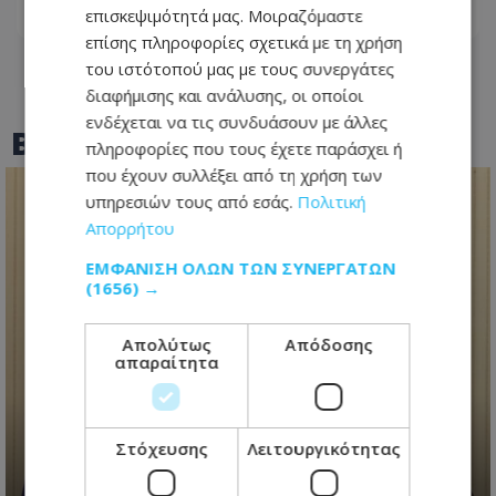
επισκεψιμότητά μας. Μοιραζόμαστε
07.08.2026 - 14:01
επίσης πληροφορίες σχετικά με τη χρήση
του ιστότοπού μας με τους συνεργάτες
διαφήμισης και ανάλυσης, οι οποίοι
ενδέχεται να τις συνδυάσουν με άλλες
BEST OF
TOTHEMAONLINE
πληροφορίες που τους έχετε παράσχει ή
που έχουν συλλέξει από τη χρήση των
υπηρεσιών τους από εσάς.
Πολιτική
Απορρήτου
ΕΜΦΆΝΙΣΗ ΌΛΩΝ ΤΩΝ ΣΥΝΕΡΓΑΤΏΝ
(1656) →
Απολύτως
Απόδοσης
απαραίτητα
«Το πάρτι έχει τελειώσει»
διαμήνυσε ο Πρόεδρος
Χριστοδουλίδης για διορισμούς -
Έστειλε μήνυμα σε ΔΗΣΥ-ΑΚΕΛ για
Στόχευσης
Λειτουργικότητας
εκλογές