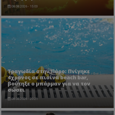
08.08.2026 - 15:03
ASP.NET_SessionId
Microsoft Corporation
lifenewscy.tothemaonline.com
Τραγωδία στην Πάρο: Πνίγηκε
4χρονος σε πισίνα beach bar,
βούτηξε ο μπάρμαν για να τον
σώσει
msToken
.tiktok.com
08.08.2026 - 20:21