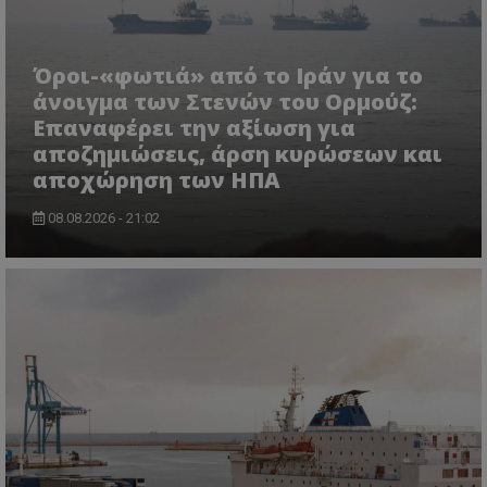
Όροι-«φωτιά» από το Ιράν για το
άνοιγμα των Στενών του Ορμούζ:
Επαναφέρει την αξίωση για
αποζημιώσεις, άρση κυρώσεων και
VISITOR_PRIVACY_METADATA
YouTube
.youtube.com
αποχώρηση των ΗΠΑ
08.08.2026 - 21:02