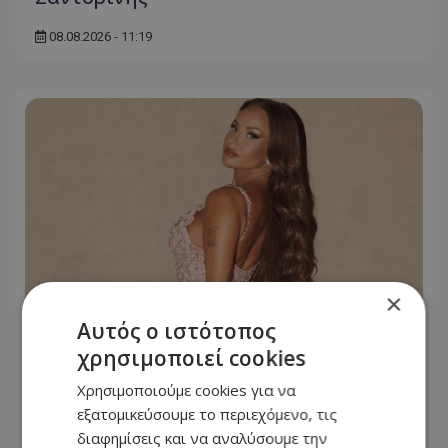
08.08.2026 - 11:19
×
Αυτός ο ιστότοπος
χρησιμοποιεί cookies
Ανδρομάχη: Σταμάτησε live της λόγω
Χρησιμοποιούμε cookies για να
προβλήματος υγείας – «Ένα μεγάλο
εξατομικεύσουμε το περιεχόμενο, τις
συγγνώμη από καρδιάς…»
διαφημίσεις και να αναλύσουμε την