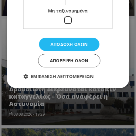
08.08.2026 - 22:54
Μη ταξινομημένα
ΑΠΟΔΟΧΉ ΌΛΩΝ
ΑΠΌΡΡΙΨΗ ΌΛΩΝ
ΕΜΦΆΝΙΣΗ ΛΕΠΤΟΜΕΡΕΙΏΝ
«Κράτος Μαφία»: Η υπόθεση
Δρουσιώτη διερευνάται κατόπιν
καταγγελίας - Όσα αναφέρει η
Απολύτως απαραίτητα
Απόδοσης
Αστυνομία
Στόχευσης
Λειτουργικότητας
08.08.2026 - 19:29
Μη ταξινομημένα
Τα απολύτως απαραίτητα cookies επιτρέπουν
βασικές λειτουργίες του ιστότοπου, όπως τη