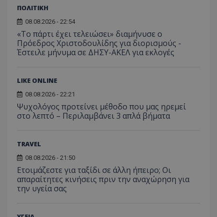
ΠΟΛΙΤΙΚΗ
usprivacy
.themasports.tothemaonline.co
08.08.2026 - 22:54
«Το πάρτι έχει τελειώσει» διαμήνυσε ο
Πρόεδρος Χριστοδουλίδης για διορισμούς -
Έστειλε μήνυμα σε ΔΗΣΥ-ΑΚΕΛ για εκλογές
LIKE ONLINE
08.08.2026 - 22:21
Ψυχολόγος προτείνει μέθοδο που μας ηρεμεί
στο λεπτό – Περιλαμβάνει 3 απλά βήματα
TRAVEL
Προμηθευτής
Ονοματεπώνυμο
Λήξη
Περιγραφή
Προμηθευτής
/
Πεδίο
/
Ονοματεπώνυμο
Λήξη
Περιγραφή
08.08.2026 - 21:50
Πεδίο
Προμηθευτής
/
Ονοματεπώνυμο
Λήξη
Περιγ
A_1283
gml-grp.com
2 μήνες 4
Αυτό το cook
Πεδίο
Ετοιμάζεστε για ταξίδι σε άλλη ήπειρο; Οι
εβδομάδες
χρησιμοποιείτ
mid
1
Αυτό είναι ένα
Meta
απαραίτητες κινήσεις πριν την αναχώρηση για
την
χρόνος
cookie
_ga_7ZKH09CT69
Platform Inc.
.tothemaonline.com
1 χρόνος 1
Αυτό τ
Προμηθευτής
/
παρακολούθη
Ονοματεπώνυμο
Λήξη
Περι
την υγεία σας
1
Instagram που
.instagram.com
μήνας
χρησιμ
Πεδίο
της συμπερι
μήνας
επιτρέπει τη
από το
του χρήστη κ
λειτουργικότητ
Analyti
VISITOR_INFO1_LIVE
5 μήνες 4
Αυτό
Google LLC
αλληλεπίδρασ
των κοινωνικών
διατήρ
εβδομάδες
έχει 
.youtube.com
την ενίσχυση
μέσων μέσα
κατάσ
ΥΓΕΙΑ