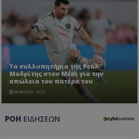
Τα συλλυπητήρια της Ρεάλ
CookieScriptConsent
CookieScript
Μαδρίτης στον Μέσι για την
www.tothemaonline.com
απώλεια του πατέρα του
08.08.2026 - 20:21
ΡΟΗ
ΕΙΔΗΣΕΩΝ