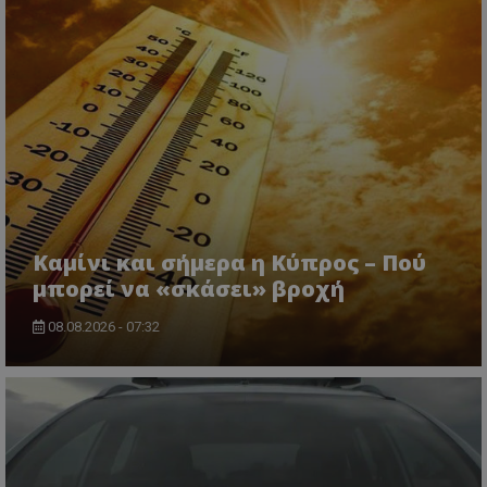
msToken
.tiktok.com
Καμίνι και σήμερα η Κύπρος – Πού
μπορεί να «σκάσει» βροχή
08.08.2026 - 07:32