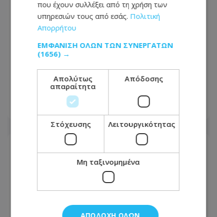
που έχουν συλλέξει από τη χρήση των
υπηρεσιών τους από εσάς.
Πολιτική
Απορρήτου
ΕΜΦΆΝΙΣΗ ΌΛΩΝ ΤΩΝ ΣΥΝΕΡΓΑΤΏΝ
(1656) →
Έκλεψαν αυτοκίνητο στη Λεμεσό αλλά
δεν πήγαν μακριά – Πώς τους
Απολύτως
Απόδοσης
απαραίτητα
εντόπισε η Αστυνομία
08.08.2026 - 10:12
Στόχευσης
Λειτουργικότητας
Μη ταξινομημένα
ΑΠΟΔΟΧΉ ΌΛΩΝ