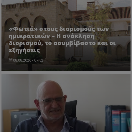
«Φωτιά» στους διορισμούς των
ημικρατικών – Η ανάκληση
διορισμού, το ασυμβίβαστο και οι
ASP.NET_SessionId
Microsoft Corporation
εξηγήσεις
themasports.tothemaonline.co
08.08.2026 - 07:52
VISITOR_PRIVACY_METADATA
YouTube