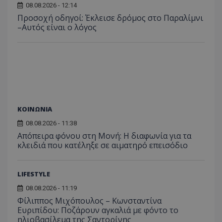
επιδόσεων.
κατάσ
08.08.2026 - 12:14
προβ
περιόδ
ενσω
Προσοχή οδηγοί: Έκλεισε δρόμος στο Παραλίμνι
σύνδεσ
βίντε
–Αυτός είναι ο λόγος
C
1 μήνας
Αυτό τ
Adform
guest_id
1 χρόνος 1
Αυτό
Twitter Inc.
χρησιμ
.adform.net
μήνας
ρυθμ
.twitter.com
για τον
το Tw
προσδι
αναγ
συχνότ
να π
επισκέ
τον 
τον τρ
του 
οποίο 
επισκέπ
πρόσβα
ιστοσε
Συλλέγε
ΚΟΙΝΩΝΙΑ
για τις
του χρ
08.08.2026 - 11:38
ιστοσε
Απόπειρα φόνου στη Μονή: Η διαφωνία για τα
ποιες σ
έχουν 
κλειδιά που κατέληξε σε αιματηρό επεισόδιο
_ga_J7RS52TMNC
.tothemaonline.com
1 χρόνος 1
Αυτό τ
μήνας
χρησιμ
από το
LIFESTYLE
Analyti
διατήρ
08.08.2026 - 11:19
κατάσ
περιόδ
Φίλιππος Μιχόπουλος – Κωνσταντίνα
σύνδεσ
Ευριπίδου: Ποζάρουν αγκαλιά με φόντο το
ηλιοβασίλεμα της Σαντορίνης