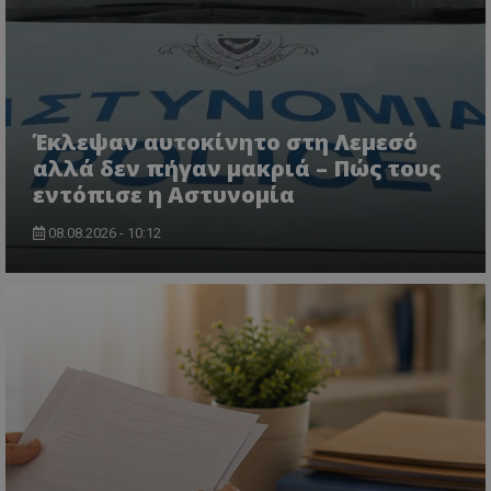
CookieScriptConsent
CookieScript
www.tothemaonline.com
Έκλεψαν αυτοκίνητο στη Λεμεσό
αλλά δεν πήγαν μακριά – Πώς τους
εντόπισε η Αστυνομία
08.08.2026 - 10:12
usprivacy
.themasports.tothemaonline.co