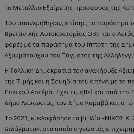
το Μετάλλιο Εξαίρετης Προσφοράς της Κυπ
ASP.NET_SessionI
Του απονεμήθηκαν, επίσης, το παράσημο τ
Βρετανικής Αυτοκρατορίας ΟΒΕ και ο Αετός
φορές με τα παράσημα του Ιππότη της Δημο
VISITOR_PRIVACY
Αξιωματούχου του Τάγματος της Αλληλεγγύ
Η Γαλλική Δημοκρατία τον ανακήρυξε Αξιω
της Τιμής και η Σουηδία του απένειμε το 
Πολικού Αστέρα. Έχει τιμηθεί και από την 
Δήμο Λευκωσίας, τον Δήμο Καραβά και από
__cf_bm
Το 2021, κυκλοφόρησε το βιβλίο «ΝΙΚΟΣ Κ.
Διδάγματα», στο οποίο ο γνωστός επιχειρ
__cf_bm