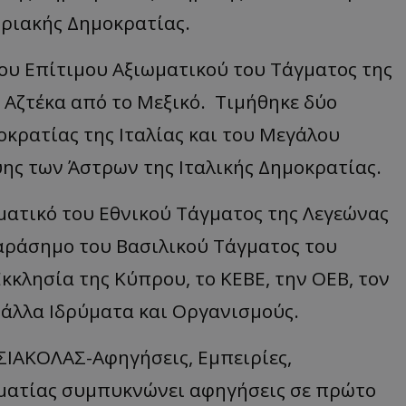
ριακής Δημοκρατίας.
d
συνεδρία
Αυτό το cookie 
Microsoft Corporation
Doubleclick και
themasports.tothemaonline.com
πληροφορίες σχ
ου Επίτιμου Αξιωματικού του Τάγματος της
με τον οποίο ο 
χρησιμοποιεί το
τυχόν διαφημίσ
 Αζτέκα από το Μεξικό. Τιμήθηκε δύο
έχει δει ο τελικ
επισκεφθεί τον 
κρατίας της Ιταλίας και του Μεγάλου
_METADATA
5 μήνες 4
Αυτό το cookie 
YouTube
εβδομάδες
για να αποθηκεύ
.youtube.com
ης των Άστρων της Ιταλικής Δημοκρατίας.
συγκατάθεση το
επιλογές απορρ
αλληλεπίδρασή 
ιστοσελίδα. Κα
ματικό του Εθνικού Τάγματος της Λεγεώνας
σχετικά με τη 
επισκέπτη σχετι
παράσημο του Βασιλικού Τάγματος του
πολιτικές και ρ
απορρήτου, εξα
οι προτιμήσεις 
Εκκλησία της Κύπρου, το ΚΕΒΕ, την ΟΕΒ, τον
μελλοντικές συν
 άλλα Ιδρύματα και Οργανισμούς.
29 λεπτά 58
Αυτό το cookie 
Cloudflare Inc.
δευτερόλεπτα
για τη διάκρισ
.onesignal.com
και ρομπότ. Αυτ
για τον ιστότοπ
 ΣΙΑΚΟΛΑΣ-Αφηγήσεις, Εμπειρίες,
κάνει έγκυρες α
τη χρήση του ι
ηματίας συμπυκνώνει αφηγήσεις σε πρώτο
29 λεπτά 59
Αυτό το cookie 
Cloudflare Inc.