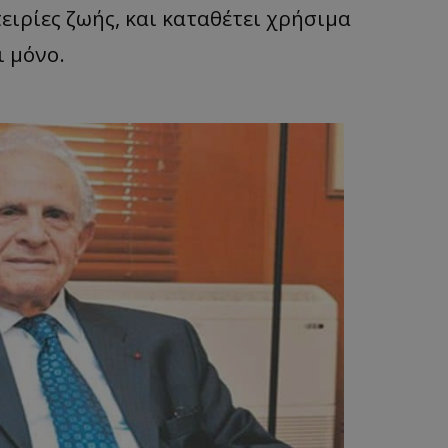
δευτερόλεπτα
για τη διάκρισ
.twitter.com
ειρίες ζωής, και καταθέτει χρήσιμα
και ρομπότ. Αυτ
για τον ιστότοπ
κάνει έγκυρες α
ι μόνο.
τη χρήση του ι
d
συνεδρία
Αυτό το cookie 
Microsoft Corporation
Doubleclick και
lifenewscy.tothemaonline.com
πληροφορίες σχ
με τον οποίο ο 
χρησιμοποιεί το
τυχόν διαφημίσ
έχει δει ο τελικ
επισκεφθεί τον 
.tiktok.com
1 εβδομάδα 3
Αυτό το cookie 
μέρες
για σκοπούς τα
ασφάλειας, εξα
χρήστες παραμέ
και τα δεδομένα
εξασφαλισμένα
περιηγούνται μ
ιστοσελίδας ή 
τις υπηρεσίες τ
nt
4 εβδομάδες
Αυτό το cookie 
CookieScript
2 μέρες
από την υπηρεσί
www.tothemaonline.com
Script.com για 
προτιμήσεις συ
επισκέπτη Είναι
banner cookie 
να λειτουργεί σ