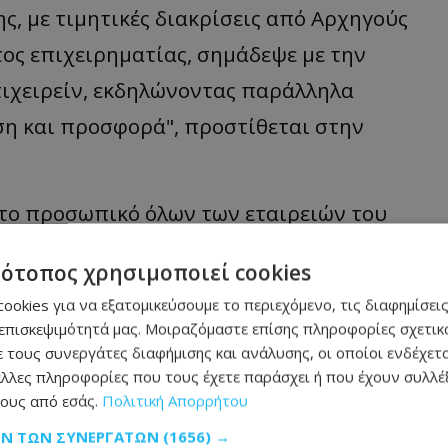
ς, με τιμητικές διακρίσεις από Αρχηγούς
ος επιχειρηματίας, σημάδεψε με την
πιχειρείν, εκδηλώνοντας παράλληλα
η και προσφορά", προστίθεται στην
 το προσωπικό όλων των εταιρειών του
υλλυπητήρια, τη συμπάθεια και τη
τότοπος χρησιμοποιεί cookies
Ο Όμιλος CTC αναφέρει πως συνεχίζει την
ookies για να εξατομικεύσουμε το περιεχόμενο, τις διαφημίσεις
ις αξίες που ο Νίκος Σιακόλας τού
επισκεψιμότητά μας. Μοιραζόμαστε επίσης πληροφορίες σχετικά
 τους συνεργάτες διαφήμισης και ανάλυσης, οι οποίοι ενδέχετα
λλες πληροφορίες που τους έχετε παράσχει ή που έχουν συλλέξ
ους από εσάς.
Πολιτική Απορρήτου
 του Μεξικού στην Κύπρο για δεκαεπτά
ΩΝ ΤΩΝ ΣΥΝΕΡΓΑΤΏΝ
(1656) →
ρχής Λιμένων Κύπρου, Επίτιμος Ταμίας του