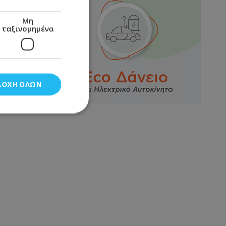
Μη
ταξινομημένα
ΔΟΧΉ ΌΛΩΝ
νομημένα
στη και τη
τητα cookies.
αποθηκεύει το
θεσης του χρήστη
 παρακολούθηση και
τα σύμφωνα με τον
ρρήτου των
ειών.