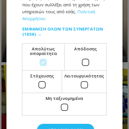
που έχουν συλλέξει από τη χρήση των
υπηρεσιών τους από εσάς.
Πολιτική
Απορρήτου
Ανασχηματισμός με πολιτικά
μηνύματα: Ο Πρόεδρος
ΕΜΦΆΝΙΣΗ ΌΛΩΝ ΤΩΝ ΣΥΝΕΡΓΑΤΏΝ
Χριστοδουλίδης έθεσε τον πήχη
(1656) →
ψηλά για τη νέα κυβέρνηση
Απολύτως
Απόδοσης
06.08.2026 - 09:41
απαραίτητα
Στόχευσης
Λειτουργικότητας
Μη ταξινομημένα