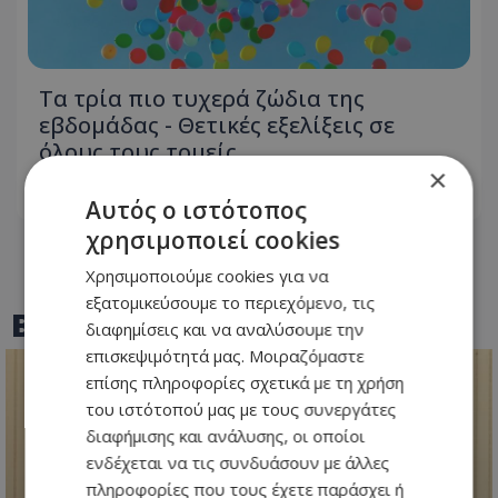
Τα τρία πιο τυχερά ζώδια της
εβδομάδας - Θετικές εξελίξεις σε
όλους τους τομείς
×
05.08.2026 - 10:52
Αυτός ο ιστότοπος
χρησιμοποιεί cookies
Χρησιμοποιούμε cookies για να
εξατομικεύσουμε το περιεχόμενο, τις
BEST OF
TOTHEMAONLINE
διαφημίσεις και να αναλύσουμε την
επισκεψιμότητά μας. Μοιραζόμαστε
επίσης πληροφορίες σχετικά με τη χρήση
του ιστότοπού μας με τους συνεργάτες
διαφήμισης και ανάλυσης, οι οποίοι
ενδέχεται να τις συνδυάσουν με άλλες
πληροφορίες που τους έχετε παράσχει ή