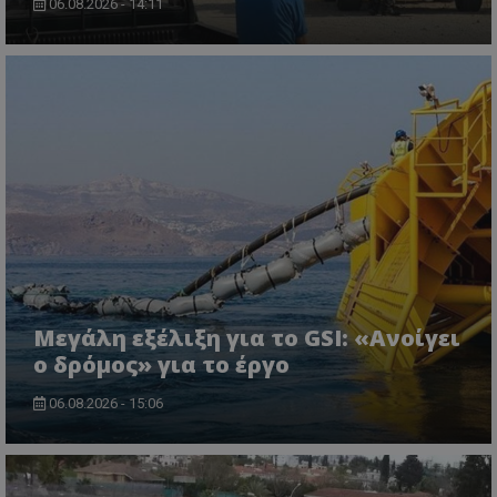
06.08.2026 - 14:11
ASP.NET_SessionId
Microsoft Corporation
themasports.tothemaonline.co
Μεγάλη εξέλιξη για το GSI: «Ανοίγει
ο δρόμος» για το έργο
06.08.2026 - 15:06