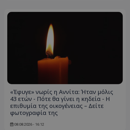
msToken
.tiktok.com
«Έφυγε» νωρίς η Αννίτα: Ήταν μόλις
43 ετών - Πότε θα γίνει η κηδεία - Η
επιθυμία της οικογένειας – Δείτε
CookieScriptConsent
CookieScript
φωτογραφία της
www.tothemaonline.com
08.08.2026 - 16:12