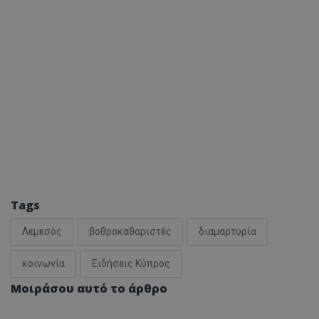
ASP.NET_SessionId
Microsoft Corporation
themasports.tothemaonline.co
Tags
VISITOR_PRIVACY_METADATA
YouTube
.youtube.com
Λεμεσός
βοθροκαθαριστές
διαμαρτυρία
κοινωνία
Ειδήσεις Κύπρος
Μοιράσου αυτό το άρθρο