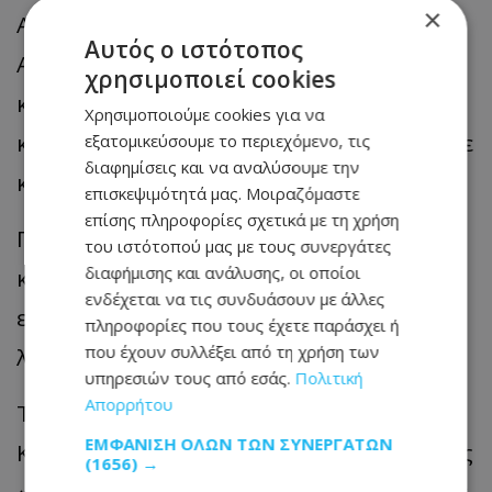
×
Ανέφερε, επίσης, ότι «το Συμβούλιο
Αυτός ο ιστότοπος
Αποχετεύσεων Λεμεσού μας άνοιξε ένα
χρησιμοποιεί cookies
καπάκι (δρόμου) στην επαρχία Λεμεσού»
Χρησιμοποιούμε cookies για να
και στη συνέχεια «το καπάκι αυτό έκλεισε
εξατομικεύσουμε το περιεχόμενο, τις
διαφημίσεις και να αναλύσουμε την
και δεν ξέρουμε που να αδειάσουμε».
επισκεψιμότητά μας. Μοιραζόμαστε
επίσης πληροφορίες σχετικά με τη χρήση
Πρόσθεσε πως «πρέπει να ανοίξουν δύο
του ιστότοπού μας με τους συνεργάτες
διαφήμισης και ανάλυσης, οι οποίοι
καπάκια να μπορούν τα βυτιοφόρα να
ενδέχεται να τις συνδυάσουν με άλλες
εξυπηρετούν τον κόσμο μέχρι να
πληροφορίες που τους έχετε παράσχει ή
που έχουν συλλέξει από τη χρήση των
λειτουργήσει ο σταθμός» λυμάτων.
υπηρεσιών τους από εσάς.
Πολιτική
Απορρήτου
Τέλος, απαντώντας σε ερώτηση ο κ.
ΕΜΦΆΝΙΣΗ ΌΛΩΝ ΤΩΝ ΣΥΝΕΡΓΑΤΏΝ
Καραπατέας είπε ότι λαμβάνουν συνεχώς
(1656) →
«παράπονα από επιχειρήσεις» καθώς «τα