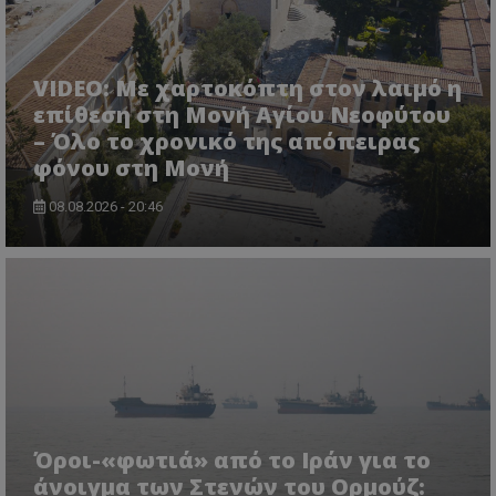
VIDEO: Με χαρτοκόπτη στον λαιμό η
επίθεση στη Μονή Αγίου Νεοφύτου
– Όλο το χρονικό της απόπειρας
φόνου στη Μονή
08.08.2026 - 20:46
Όροι-«φωτιά» από το Ιράν για το
άνοιγμα των Στενών του Ορμούζ: