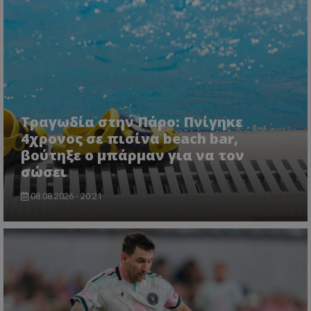
Τραγωδία στην Πάρο: Πνίγηκε
4χρονος σε πισίνα beach bar,
βούτηξε ο μπάρμαν για να τον
σώσει
08.08.2026 - 20:21