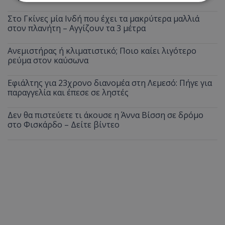
Στο Γκίνες μία Ινδή που έχει τα μακρύτερα μαλλιά
Απολύτως απαραίτητα
Απόδοσης
στον πλανήτη – Αγγίζουν τα 3 μέτρα
Στόχευσης
Λειτουργικότητας
Ανεμιστήρας ή κλιματιστικό; Ποιο καίει λιγότερο
Μη ταξινομημένα
ρεύμα στον καύσωνα
Τα απολύτως απαραίτητα cookies επιτρέπουν
βασικές λειτουργίες του ιστότοπου, όπως τη
Εφιάλτης για 23χρονο διανομέα στη Λεμεσό: Πήγε για
σύνδεση χρήστη και τη διαχείριση λογαριασμού.
παραγγελία και έπεσε σε ληστές
Ο ιστότοπος δεν μπορεί να χρησιμοποιηθεί σωστά
χωρίς τα απολύτως απαραίτητα cookies.
Δεν θα πιστεύετε τι άκουσε η Άννα Βίσση σε δρόμο
Ονοματεπώνυμο
Προμηθευτής
/
Πεδίο
στο Φισκάρδο – Δείτε βίντεο
usprivacy
.lifenewscy.tothemaonline.com