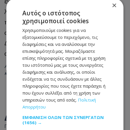
ενίσχυσης της διαφάνειας, της
×
λογοδοσίας και της εμπιστοσύνης των
Αυτός ο ιστότοπος
χρησιμοποιεί cookies
πολιτών προς τους θεσμούς, με πλήρη
Χρησιμοποιούμε cookies για να
σεβασμό στην ανεξαρτησία της
εξατομικεύσουμε το περιεχόμενο, τις
Δικαιοσύνης και στο τεκμήριο της
διαφημίσεις και να αναλύσουμε την
επισκεψιμότητά μας. Μοιραζόμαστε
αθωότητας.
επίσης πληροφορίες σχετικά με τη χρήση
του ιστότοπού μας με τους συνεργάτες
Ακολουθήστε το
Tothemaonline.com στο Google News
διαφήμισης και ανάλυσης, οι οποίοι
και μάθετε πρώτοι όλες τις
ειδήσεις
ενδέχεται να τις συνδυάσουν με άλλες
πληροφορίες που τους έχετε παράσχει ή
που έχουν συλλέξει από τη χρήση των
υπηρεσιών τους από εσάς.
Πολιτική
Απορρήτου
ΔΙΑΒΑΣΤΕ ΕΠΙΣΗΣ
ΕΜΦΆΝΙΣΗ ΌΛΩΝ ΤΩΝ ΣΥΝΕΡΓΑΤΏΝ
(1656) →
Παραλίγο τραγωδία στη Λευκωσία: Ξέχασε την