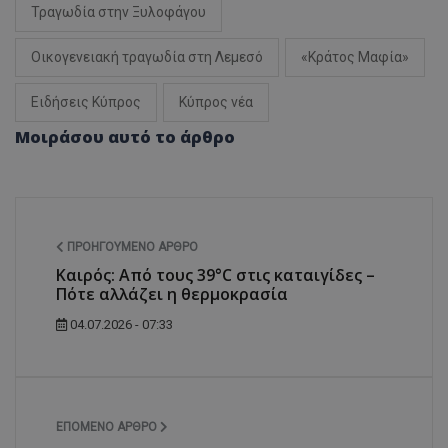
Τραγωδία στην Ξυλοφάγου
ASP.NET_SessionId
Microsoft Corporation
themasports.tothemaonline.co
Οικογενειακή τραγωδία στη Λεμεσό
«Κράτος Μαφία»
Ειδήσεις Κύπρος
Κύπρος νέα
Μοιράσου αυτό το άρθρο
ΠΡΟΗΓΟΎΜΕΝΟ ΆΡΘΡΟ
Καιρός: Από τους 39°C στις καταιγίδες –
Πότε αλλάζει η θερμοκρασία
VISITOR_PRIVACY_METADATA
YouTube
.youtube.com
04.07.2026 - 07:33
ΕΠΌΜΕΝΟ ΆΡΘΡΟ