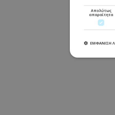
Απολύτως
απαραίτητα
ΕΜΦΆΝΙΣΗ 
Απολύτω
Τα απολύτως απαραί
διαχείριση λογαρια
Ονοματεπώνυμο
usprivacy