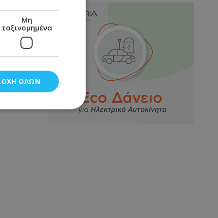
Μη
ταξινομημένα
ΔΟΧΉ ΌΛΩΝ
νομημένα
στη και τη
τητα cookies.
αποθηκεύει το
θεσης του χρήστη
 παρακολούθηση και
τα σύμφωνα με τον
ρρήτου των
ειών.