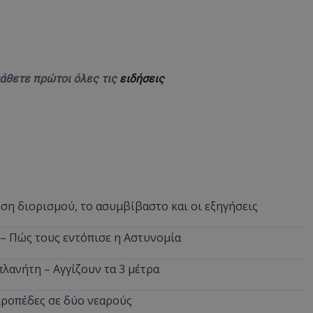
δευτερόλεπτα
για τη διάκρισ
.twitter.com
και ρομπότ. Αυτ
για τον ιστότοπ
κάνει έγκυρες α
τη χρήση του ι
d
συνεδρία
Αυτό το cookie 
Microsoft Corporation
Doubleclick και
lifenewscy.tothemaonline.com
μάθετε πρώτοι όλες τις
ειδήσεις
πληροφορίες σχ
με τον οποίο ο 
χρησιμοποιεί το
τυχόν διαφημίσ
έχει δει ο τελικ
επισκεφθεί τον 
.tiktok.com
1 εβδομάδα 3
Αυτό το cookie 
μέρες
για σκοπούς τα
ασφάλειας, εξα
χρήστες παραμέ
και τα δεδομένα
εξασφαλισμένα
ση διορισμού, το ασυμβίβαστο και οι εξηγήσεις
περιηγούνται μ
ιστοσελίδας ή 
τις υπηρεσίες τ
 – Πώς τους εντόπισε η Αστυνομία
nt
4 εβδομάδες
Αυτό το cookie 
CookieScript
2 μέρες
από την υπηρεσί
www.tothemaonline.com
πλανήτη – Αγγίζουν τα 3 μέτρα
Script.com για 
προτιμήσεις συ
επισκέπτη Είναι
banner cookie 
ιροπέδες σε δύο νεαρούς
να λειτουργεί σ