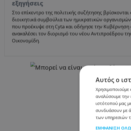
εξηγήσεις
Στο επίκεντρο της πολιτικής συζήτησης βρίσκονται 
διοικητικά συμβούλια των ημικρατικών οργανισμών,
που προέκυψε στη Cyta και οδήγησε την Κυβέρνηση
ανακαλέσει τον διορισμό του νέου Αντιπροέδρου τη
Οικονομίδη.
Αυτός ο ισ
Χρησιμοποιούμε c
αναλύσουμε την 
ιστότοπού μας με
συνδυάσουν με ά
των υπηρεσιών τ
ΕΜΦΆΝΙΣΗ ΌΛ