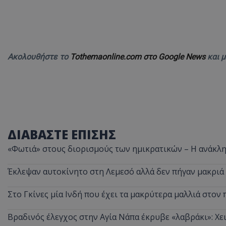
ASP.NET_SessionI
Ακολουθήστε το
Tothemaonline.com στο Google News
και 
msToken
ΔΙΑΒΑΣΤΕ ΕΠΙΣΗΣ
«Φωτιά» στους διορισμούς των ημικρατικών – Η ανάκλη
Έκλεψαν αυτοκίνητο στη Λεμεσό αλλά δεν πήγαν μακριά
CookieScriptConse
Στο Γκίνες μία Ινδή που έχει τα μακρύτερα μαλλιά στον 
Βραδινός έλεγχος στην Αγία Νάπα έκρυβε «λαβράκι»: Χε