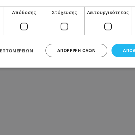
Απόδοσης
Στόχευσης
Λειτουργικότητας
ΛΕΠΤΟΜΕΡΕΙΏΝ
ΑΠΌΡΡΙΨΗ ΌΛΩΝ
ΑΠΟ
ς απαραίτητα
Απόδοσης
Στόχευσης
Λειτουργικότητας
Μη ταξι
τητα cookies επιτρέπουν βασικές λειτουργίες του ιστότοπου, όπως τη σύνδεση χρή
σμού. Ο ιστότοπος δεν μπορεί να χρησιμοποιηθεί σωστά χωρίς τα απολύτως απαραί
Προμηθευτής
/
Πεδίο
Λήξη
Περιγραφή
.lifenewscy.tothemaonline.com
1 χρόνος 3
Αυτό το cookie 
εβδομάδες
κράτος συγκατά
σχετικά με την
την ιδιωτικότη
κανονισμό απο
Ηνωμένων Πολιτ