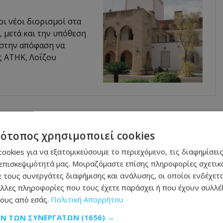
οι νέοι διορισμοί στα
 μετά και την υπόθεση
 στην απόφαση να
ς ΑΤΗΚ, Λοΐζου
τότοπος χρησιμοποιεί cookies
ookies για να εξατομικεύσουμε το περιεχόμενο, τις διαφημίσεις
επισκεψιμότητά μας. Μοιραζόμαστε επίσης πληροφορίες σχετικά
 τους συνεργάτες διαφήμισης και ανάλυσης, οι οποίοι ενδέχετα
λλες πληροφορίες που τους έχετε παράσχει ή που έχουν συλλέξ
ους από εσάς.
Πολιτική Απορρήτου
ΩΝ ΤΩΝ ΣΥΝΕΡΓΑΤΏΝ
(1656) →