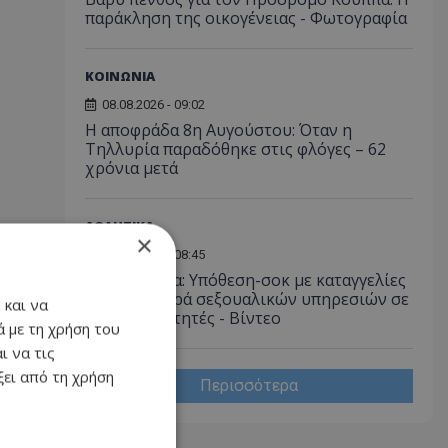
παράκληση της οικογένειας - Φωτογραφία
ΚΟΙΝΩΝΙΑ
08.08.2026 - 09:02
Η αποφράδα 8η Αυγούστου: Όταν η
Τηλλυρία παραδόθηκε στις φλόγες – 62
χρόνια μετά
ΑΘΛΗΤΙΚΑ
×
08.08.2026 - 08:45
Νότια Κορέα: Υπόθεση-σοκ με καταγγελίες
για προσφορά σεξουαλικών υπηρεσιών σε
 και να
ξένους διαιτητές - Bίντεο
 με τη χρήση του
ι να τις
ει από τη χρήση
Περισσότερα