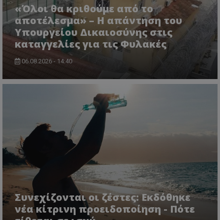
τον 
τον τρ
«Όλοι θα κριθούμε από το
του 
οποίο 
αποτέλεσμα» – Η απάντηση του
επισκέπ
πρόσβα
Υπουργείου Δικαιοσύνης στις
ιστοσε
Συλλέγε
καταγγελίες για τις Φυλακές
για τις
του χρ
ιστοσε
06.08.2026 - 14:40
ποιες σ
έχουν 
_ga_J7RS52TMNC
.tothemaonline.com
1 χρόνος 1
Αυτό τ
μήνας
χρησιμ
από το
Analyti
διατήρ
κατάσ
περιόδ
σύνδεσ
Συνεχίζονται οι ζέστες: Εκδόθηκε
νέα κίτρινη προειδοποίηση - Πότε