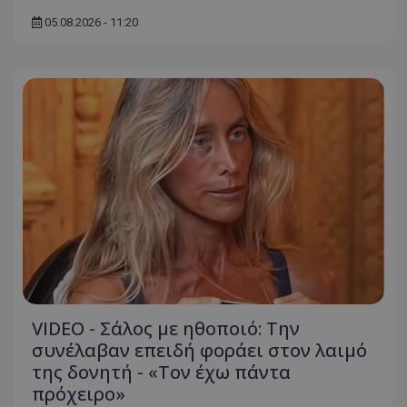
05.08.2026 - 11:20
msToken
.tiktok.com
VIDEO - Σάλος με ηθοποιό: Την
CookieScriptConsent
συνέλαβαν επειδή φοράει στον λαιμό
CookieScript
www.tothemaonline.com
της δονητή - «Τον έχω πάντα
πρόχειρο»