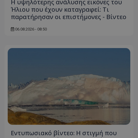
Η υψηλότερης ανάλυσης εικόνες του
ASP.NET_SessionId
Microsoft Corporation
Ήλιου που έχουν καταγραφεί: Τι
themasports.tothemaonline.co
παρατήρησαν οι επιστήμονες - Βίντεο
06.08.2026 - 08:50
VISITOR_PRIVACY_METADATA
YouTube
.youtube.com
Εντυπωσιακό βίντεο: Η στιγμή που