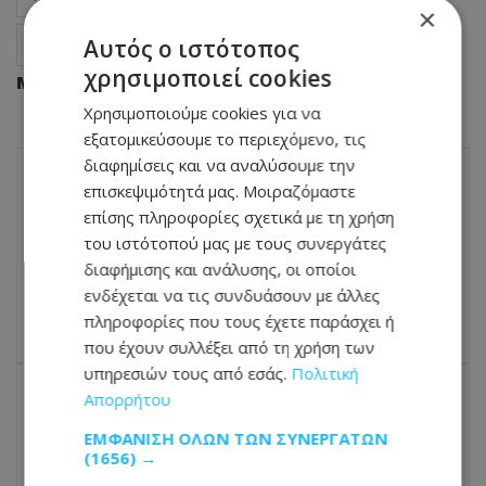
×
Αυτός ο ιστότοπος
Ειδήσεις
Viral
χρησιμοποιεί cookies
Μοιράσου αυτό το άρθρο
Χρησιμοποιούμε cookies για να
εξατομικεύσουμε το περιεχόμενο, τις
διαφημίσεις και να αναλύσουμε την
επισκεψιμότητά μας. Μοιραζόμαστε
ΠΡΟΗΓΟΎΜΕΝΟ ΆΡΘΡΟ
επίσης πληροφορίες σχετικά με τη χρήση
Αλίκη Βουγιουκλάκη: Το καμαρίνι της στο
του ιστότοπού μας με τους συνεργάτες
Δημοτικό Θέατρο Πειραιά ανοίγει στο
διαφήμισης και ανάλυσης, οι οποίοι
κοινό, 30 χρόνια μετά τον θάνατό της
ενδέχεται να τις συνδυάσουν με άλλες
04.07.2026 - 13:31
πληροφορίες που τους έχετε παράσχει ή
που έχουν συλλέξει από τη χρήση των
υπηρεσιών τους από εσάς.
Πολιτική
Απορρήτου
ΕΠΌΜΕΝΟ ΆΡΘΡΟ
ΕΜΦΆΝΙΣΗ ΌΛΩΝ ΤΩΝ ΣΥΝΕΡΓΑΤΏΝ
Αντιδράσεις στα social media για τον νέο
(1656) →
φωτισμό στις Φοινικούδες – «Εκάμαν τα