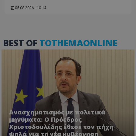
05.08.2026 - 10:14
BEST OF
TOTHEMAONLINE
usprivacy
.themasports.tothemaonline.co
Ανασχηματισμός με πολιτικά
μηνύματα: Ο Πρόεδρος
Χριστοδουλίδης έθεσε τον πήχη
ψηλά για τη νέα κυβέρνηση