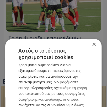
Το ότι έμοιαζε με παιχνίδι μίνι
×
φουτμπόλ, δεν αποτελεί δικαιολογία…
Αυτός ο ιστότοπος
07.08.2026 - 08:50
χρησιμοποιεί cookies
Χρησιμοποιούμε cookies για να
εξατομικεύσουμε το περιεχόμενο, τις
διαφημίσεις και να αναλύσουμε την
BEST OF
TOTHEMAONLINE
επισκεψιμότητά μας. Μοιραζόμαστε
επίσης πληροφορίες σχετικά με τη χρήση
του ιστότοπού μας με τους συνεργάτες
διαφήμισης και ανάλυσης, οι οποίοι
ενδέχεται να τις συνδυάσουν με άλλες