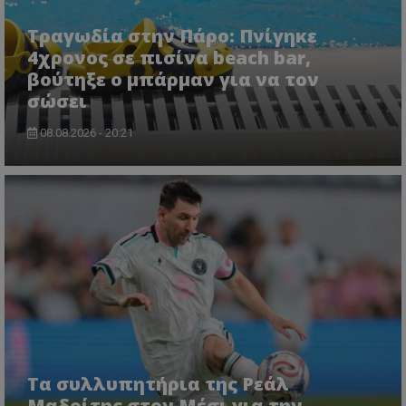
Τραγωδία στην Πάρο: Πνίγηκε
4χρονος σε πισίνα beach bar,
βούτηξε ο μπάρμαν για να τον
σώσει
08.08.2026 - 20:21
msToken
.tiktok.com
Τα συλλυπητήρια της Ρεάλ
Μαδρίτης στον Μέσι για την