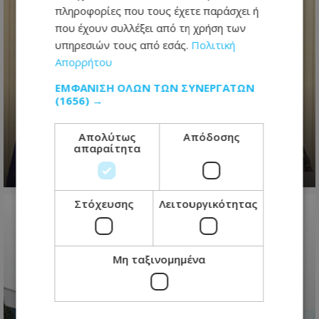
πληροφορίες που τους έχετε παράσχει ή
που έχουν συλλέξει από τη χρήση των
υπηρεσιών τους από εσάς.
Πολιτική
Απορρήτου
«Το πάρτι έχει τελειώσει»
διαμήνυσε ο Πρόεδρος
ΕΜΦΆΝΙΣΗ ΌΛΩΝ ΤΩΝ ΣΥΝΕΡΓΑΤΏΝ
Χριστοδουλίδης για διορισμούς -
(1656) →
Έστειλε μήνυμα σε ΔΗΣΥ-ΑΚΕΛ για
εκλογές
Απολύτως
Απόδοσης
απαραίτητα
08.08.2026 - 22:54
Στόχευσης
Λειτουργικότητας
Μη ταξινομημένα