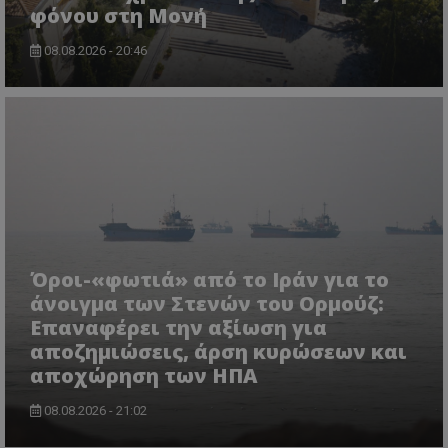
φόνου στη Μονή
08.08.2026 - 20:46
ASP.NET_SessionId
Microsoft Corporation
themasports.tothemaonline.co
Όροι-«φωτιά» από το Ιράν για το
άνοιγμα των Στενών του Ορμούζ:
Επαναφέρει την αξίωση για
αποζημιώσεις, άρση κυρώσεων και
αποχώρηση των ΗΠΑ
08.08.2026 - 21:02