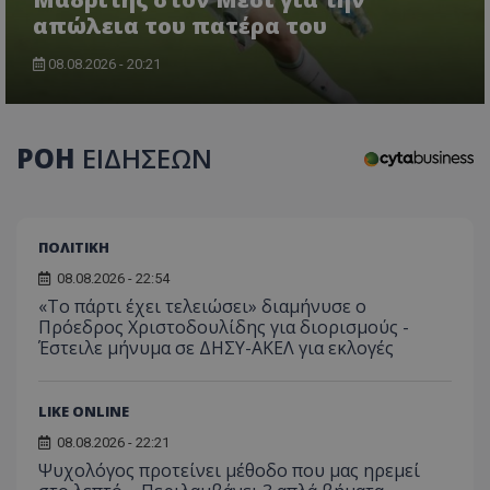
απώλεια του πατέρα του
08.08.2026 - 20:21
CookieScriptConsent
CookieScript
www.tothemaonline.com
ΡΟΗ
ΕΙΔΗΣΕΩΝ
ΠΟΛΙΤΙΚΗ
08.08.2026 - 22:54
«Το πάρτι έχει τελειώσει» διαμήνυσε ο
Πρόεδρος Χριστοδουλίδης για διορισμούς -
Έστειλε μήνυμα σε ΔΗΣΥ-ΑΚΕΛ για εκλογές
usprivacy
.themasports.tothemaonline.co
LIKE ONLINE
08.08.2026 - 22:21
Ψυχολόγος προτείνει μέθοδο που μας ηρεμεί