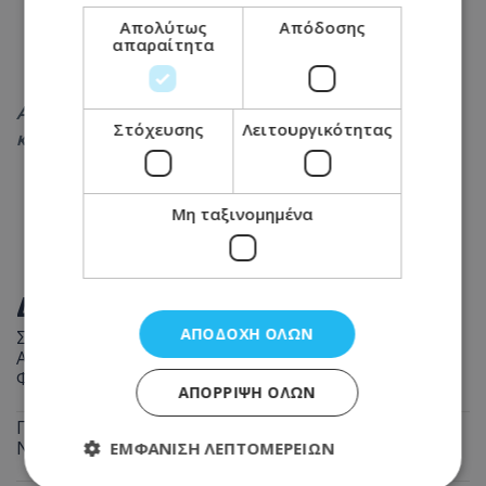
Απολύτως
Απόδοσης
απαραίτητα
Ακολουθήστε το
Tothemaonline.com στο Google News
Στόχευσης
Λειτουργικότητας
και μάθετε πρώτοι όλες τις
ειδήσεις
Μη ταξινομημένα
ΔΙΑΒΑΣΤΕ ΕΠΙΣΗΣ
ΑΠΟΔΟΧΉ ΌΛΩΝ
Συναγερμός στον αυτοκινητόδρομο Λεμεσού–Πάφου:
Ασυνόδευτο άλογο περιφέρεται στην περιοχή -
Φωτογραφία
ΑΠΌΡΡΙΨΗ ΌΛΩΝ
Πένθος στο ΑΚΕΛ: Βαθιά θλίψη για τον Αντρέα
Νικολάου Ρίγκο - Φωτογραφία
ΕΜΦΆΝΙΣΗ ΛΕΠΤΟΜΕΡΕΙΏΝ