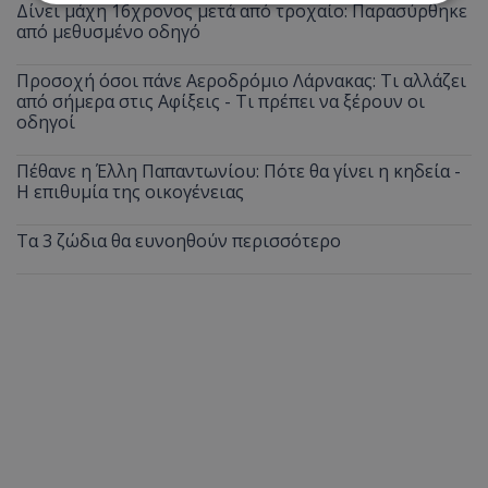
Δίνει μάχη 16χρονος μετά από τροχαίο: Παρασύρθηκε
από μεθυσμένο οδηγό
Απολύτως απαραίτητα
Απόδοσης
Προσοχή όσοι πάνε Αεροδρόμιο Λάρνακας: Τι αλλάζει
Στόχευσης
Λειτουργικότητας
από σήμερα στις Αφίξεις - Τι πρέπει να ξέρουν οι
Μη ταξινομημένα
οδηγοί
Τα απολύτως απαραίτητα cookies επιτρέπουν
Πέθανε η Έλλη Παπαντωνίου: Πότε θα γίνει η κηδεία -
βασικές λειτουργίες του ιστότοπου, όπως τη
σύνδεση χρήστη και τη διαχείριση λογαριασμού.
Η επιθυμία της οικογένειας
Ο ιστότοπος δεν μπορεί να χρησιμοποιηθεί σωστά
χωρίς τα απολύτως απαραίτητα cookies.
Τα 3 ζώδια θα ευνοηθούν περισσότερο
Ονοματεπώνυμο
Προμηθευτής
/
Πεδίο
usprivacy
.lifenewscy.tothemaonline.com