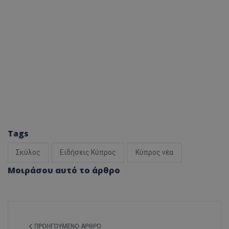
ASP.NET_SessionId
Microsoft Corporation
themasports.tothemaonline.co
Tags
Σκύλος
Ειδήσεις Κύπρος
Κύπρος νέα
VISITOR_PRIVACY_METADATA
YouTube
.youtube.com
Μοιράσου αυτό το άρθρο
ΠΡΟΗΓΟΎΜΕΝΟ ΆΡΘΡΟ