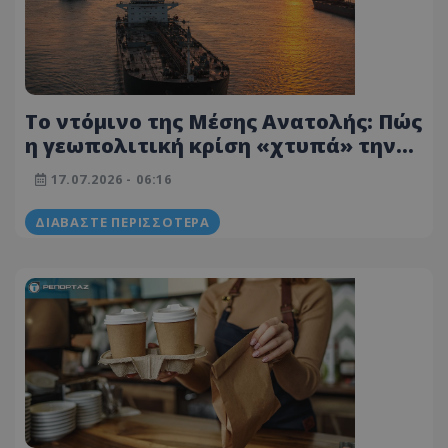
Το ντόμινο της Μέσης Ανατολής: Πώς
η γεωπολιτική κρίση «χτυπά» την
Κύπρο – Οι επιπτώσεις στα καύσιμα
17.07.2026 - 06:16
ΔΙΑΒΆΣΤΕ ΠΕΡΙΣΣΌΤΕΡΑ