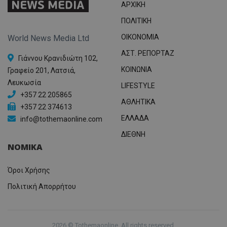
ΑΡΧΙΚΗ
Analyti
διατήρ
κατάσ
ΠΟΛΙΤΙΚΗ
περιόδ
σύνδεσ
OIKONOMIA
World News Media Ltd
ΑΣΤ. ΡΕΠΟΡΤΑΖ
Γιάννου Κρανιδιώτη 102,
ΚΟΙΝΩΝΙΑ
Γραφείο 201, Λατσιά,
Λευκωσία
LIFESTYLE
+357 22 205865
ΑΘΛΗΤΙΚΑ
+357 22 374613
ΕΛΛΑΔΑ
info@tothemaonline.com
ΔΙΕΘΝΗ
ΝΟΜΙΚΑ
Όροι Χρήσης
Πολιτική Απορρήτου
2026 © Tothemaonline. All rights reserved.