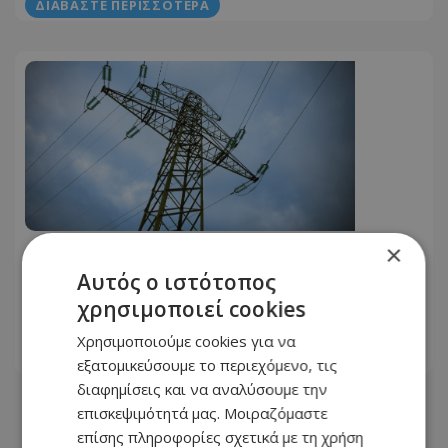
ΔΙΑΒΆΣΤΕ ΠΕΡΙΣΣΌΤΕΡΑ
×
ΔΣΜΚ: Επαρκής η παραγωγή
ρεύματος, εφόσον δεν υπάρξουν
Αυτός ο ιστότοπος
βλάβες
χρησιμοποιεί cookies
14.07.2026 - 11:07
Χρησιμοποιούμε cookies για να
ΔΙΑΒΆΣΤΕ ΠΕΡΙΣΣΌΤΕΡΑ
εξατομικεύσουμε το περιεχόμενο, τις
διαφημίσεις και να αναλύσουμε την
επισκεψιμότητά μας. Μοιραζόμαστε
επίσης πληροφορίες σχετικά με τη χρήση