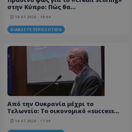
στην Κύπρο: Πώς θα
βαθμολογούνται οι δανειολήπτες
14.07.2026 - 18:04
ΔΙΑΒΆΣΤΕ ΠΕΡΙΣΣΌΤΕΡΑ
Από την Ουκρανία μέχρι το
Τελωνείο: Το οικονομικό «success
story» της Κυπριακής Προεδρίας
14.07.2026 - 17:38