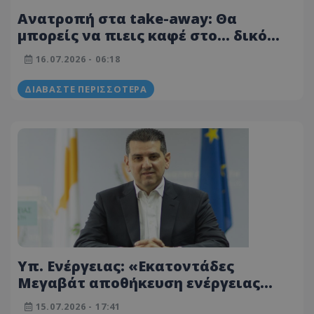
Ανατροπή στα take-away: Θα
μπορείς να πιεις καφέ στο… δικό
σου ποτήρι - QR code και τέλος στις
16.07.2026 - 06:18
συσκευασίες όπως τις ξέραμε
ΔΙΑΒΆΣΤΕ ΠΕΡΙΣΣΌΤΕΡΑ
Υπ. Ενέργειας: «Εκατοντάδες
Μεγαβάτ αποθήκευση ενέργειας
μέχρι τέλος 2027»
15.07.2026 - 17:41