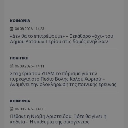
ASP.NET_SessionId
Microsoft Corporation
lifenewscy.tothemaonline.com
ΚΟΙΝΩΝΙΑ
06.08.2026 - 14:23
«Δεν θα το επιτρέψουμε» – Ξεκάθαρο «όχι» του
Δήμου Λατσιών-Γερίου στις δομές ανηλίκων
ΠΟΛΙΤΙΚΗ
06.08.2026 - 14:11
Στα χέρια του ΥΠΑΜ το πόρισμα για την
πυρκαγιά στο Πεδίο Βολής Καλού Χωριού –
Αναμένει την ολοκλήρωση της ποινικής έρευνας
msToken
.tiktok.com
ΚΟΙΝΩΝΙΑ
06.08.2026 - 14:08
Πέθανε η Νιόβη Αριστείδου: Πότε θα γίνει η
κηδεία – Η επιθυμία της οικογένειας