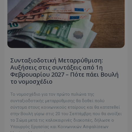
Συνταξιοδοτική Μεταρρύθμιση:
Αυξήσεις στις συντάξεις από 1η
Φεβρουαρίου 2027 – Πότε πάει Βουλή
το νομοσχέδιο
Το νομοσχέδιο για τον πρώτο πυλώνα της
συνταξιοδοτικής μεταρρύθμισης θα δοθεί πολύ
σύντομα στους κοινωνικούς εταίρους και θα κατατεθεί
στην Βουλή γύρω στις 20 του Σεπτέμβρη που θα ανοίξει
το Σώμα μετά τις καλοκαιρινές διακοπές, δήλωσε ο
Υπουργός Εργασίας και Κοινωνικών Ασφαλίσεων