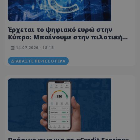
Έρχεται το ψηφιακό ευρώ στην
Κύπρο: Μπαίνουμε στην πιλοτική
φάση – Όλες οι λεπτομέρειες
14.07.2026 - 18:15
ΔΙΑΒΆΣΤΕ ΠΕΡΙΣΣΌΤΕΡΑ
Πράσινο φως για το «Credit Scoring»