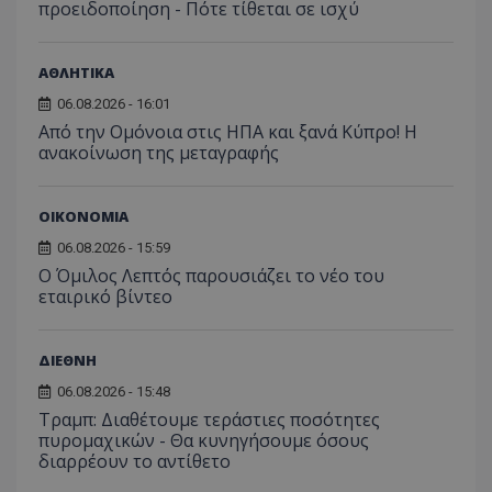
προειδοποίηση - Πότε τίθεται σε ισχύ
Ονοματεπώνυμο
Προμηθευτής
/
Πεδίο
usprivacy
.lifenewscy.tothemaonline.com
ΑΘΛΗΤΙΚΑ
06.08.2026 - 16:01
Από την Ομόνοια στις ΗΠΑ και ξανά Κύπρο! Η
ανακοίνωση της μεταγραφής
ΟΙΚΟΝΟΜΙΑ
06.08.2026 - 15:59
Ο Όμιλος Λεπτός παρουσιάζει το νέο του
ASP.NET_SessionId
Microsoft Corporation
εταιρικό βίντεο
themasports.tothemaonline.co
ΔΙΕΘΝΗ
06.08.2026 - 15:48
Τραμπ: Διαθέτουμε τεράστιες ποσότητες
πυρομαχικών - Θα κυνηγήσουμε όσους
διαρρέουν το αντίθετο