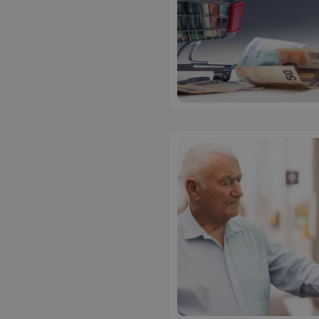
ASP.NET_SessionI
msToken
CookieScriptConse