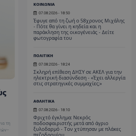
ΚΟΙΝΩΝΙΑ
07.08.2026 - 18:50
Έφυγε από τη ζωή ο 58χρονος Μιχάλης
- Πότε θα γίνει η κηδεία και η
παράκληση της οικογένειάς - Δείτε
φωτογραφία του
ΠΟΛΙΤΙΚΗ
07.08.2026 - 18:24
Σκληρή επίθεση ΔΗΣΥ σε ΑΚΕΛ για την
ηλεκτρική διασύνδεση - «Έχει αλλεργία
στις στρατηγικές συμμαχίες;»
ώς
ΑΘΛΗΤΙΚΑ
07.08.2026 - 18:10
Φριχτό έγκλημα: Νεκρός
ποδοσφαιριστής μετά από άγριο
ια τη
ξυλοδαρμό - Τον χτύπησαν με πλάκες
ατών–
πεζοδρομίου