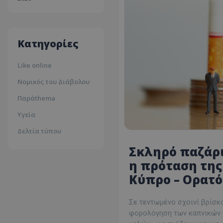
30ºc
Λευκωσία
35ºc
Κατηγορίες
Like online
Νομικός του Διάβολου
Παράthema
Υγεία
Δελτία τύπου
Σκληρό παζάρι
η πρόταση της
Κύπρο – Ορατό
Σε τεντωμένο σχοινί βρίσκο
φορολόγηση των καπνικών π