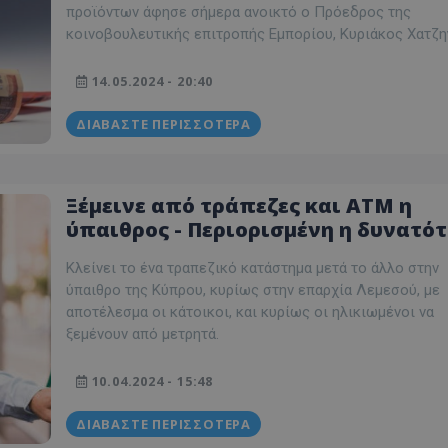
δευτερόλεπτα
για τη διάκρισ
.twitter.com
προϊόντων άφησε σήμερα ανοικτό ο Πρόεδρος της
και ρομπότ. Αυτ
για τον ιστότοπ
κοινοβουλευτικής επιτροπής Εμπορίου, Κυριάκος Χατζηγ
κάνει έγκυρες α
τη χρήση του ι
14.05.2024 - 20:40
d
συνεδρία
Αυτό το cookie 
Microsoft Corporation
Doubleclick και
lifenewscy.tothemaonline.com
πληροφορίες σχ
ΔΙΑΒΆΣΤΕ ΠΕΡΙΣΣΌΤΕΡΑ
με τον οποίο ο 
χρησιμοποιεί το
τυχόν διαφημίσ
έχει δει ο τελικ
επισκεφθεί τον 
Ξέμεινε από τράπεζες και ATM η
.tiktok.com
1 εβδομάδα 3
Αυτό το cookie 
ύπαιθρος - Περιορισμένη η δυνατό
μέρες
για σκοπούς τα
ασφάλειας, εξα
χρήσης κάρτας στα χωριά από
χρήστες παραμέ
Κλείνει το ένα τραπεζικό κατάστημα μετά το άλλο στην
και τα δεδομένα
ηλικιωμένους
εξασφαλισμένα
ύπαιθρο της Κύπρου, κυρίως στην επαρχία Λεμεσού, με
περιηγούνται μ
αποτέλεσμα οι κάτοικοι, και κυρίως οι ηλικιωμένοι να
ιστοσελίδας ή 
τις υπηρεσίες τ
ξεμένουν από μετρητά.
nt
4 εβδομάδες
Αυτό το cookie 
CookieScript
2 μέρες
από την υπηρεσί
www.tothemaonline.com
10.04.2024 - 15:48
Script.com για 
προτιμήσεις συ
επισκέπτη Είναι
ΔΙΑΒΆΣΤΕ ΠΕΡΙΣΣΌΤΕΡΑ
banner cookie 
να λειτουργεί σ