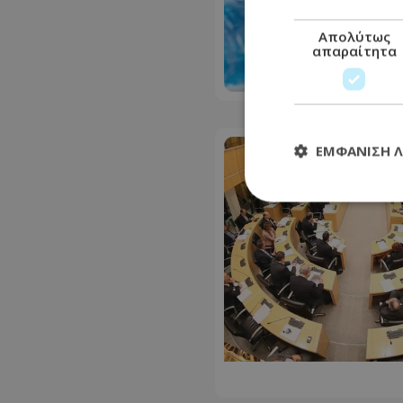
Απολύτως
απαραίτητα
ΕΜΦΆΝΙΣΗ 
Απολύτω
Τα απολύτως απαραί
διαχείριση λογαρια
Ονοματεπώνυμο
usprivacy