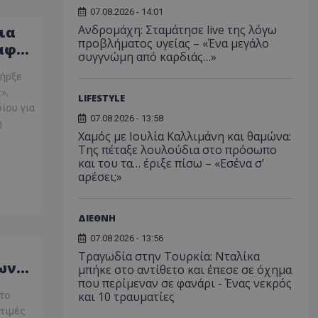
07.08.2026 - 14:01
ορίζεται από το
Ανδρομάχη: Σταμάτησε live της λόγω
ια
 παρέχει
ετικά με τον τρόπο
προβλήματος υγείας – «Ένα μεγάλο
αφόν
τελικός χρήστης
συγγνώμη από καρδιάς…»
ν ιστότοπο και
εις που μπορεί να
πήρξε
ός χρήστης πριν
εν λόγω ιστότοπο.
»,
LIFESTYLE
ίου για
χρησιμοποιείται
07.08.2026 - 13:58
σει τη
ή
υ χρήστη και τις
Χαμός με Ιουλία Καλλιμάνη και θαμώνα:
ήτου για την
Της πέταξε λουλούδια στο πρόσωπο
τους με την
ταγράφει δεδομένα
και του τα… έριξε πίσω – «Εσένα σ’
συγκατάθεση του
αρέσει;»
κά με διάφορες
υθμίσεις
σφαλίζοντας ότι
τους τιμώνται σε
ΔΙΕΘΝΗ
εδρίες.
07.08.2026 - 13:56
χρησιμοποιείται
η μεταξύ ανθρώπων
Τραγωδία στην Τουρκία: Νταλίκα
ό είναι επωφελές
ων
μπήκε στο αντίθετο και έπεσε σε όχημα
ο, προκειμένου να
ναφορές σχετικά με
που περίμεναν σε φανάρι - Ένας νεκρός
υ
στότοπού τους.
και 10 τραυματίες
το
τιμές
χρησιμοποιείται