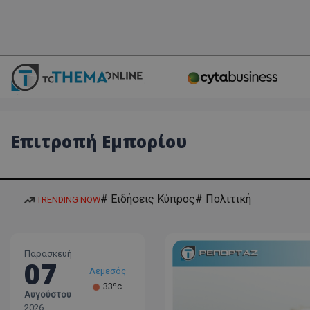
Επιτροπή Εμπορίου
# Ειδήσεις Κύπρος
# Πολιτική
TRENDING NOW
Παρασκευή
07
Λεμεσός
33ºc
Αυγούστου
Λάρνακα
2026