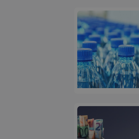
ASP.NET_SessionI
VISITOR_PRIVACY
__cf_bm
__cf_bm