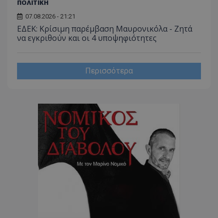
ΠΟΛΙΤΙΚΗ
07.08.2026 - 21:21
CookieScriptConsent
CookieScript
www.tothemaonline.com
ΕΔΕΚ: Κρίσιμη παρέμβαση Μαυρονικόλα - Ζητά
να εγκριθούν και οι 4 υποψηφιότητες
Περισσότερα
usprivacy
.themasports.tothemaonline.co