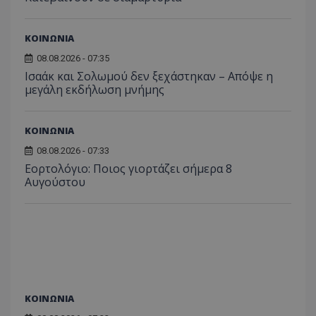
ΚΟΙΝΩΝΙΑ
08.08.2026 - 07:35
Ισαάκ και Σολωμού δεν ξεχάστηκαν – Απόψε η
μεγάλη εκδήλωση μνήμης
ASP.NET_SessionId
Microsoft Corporation
themasports.tothemaonline.co
ΚΟΙΝΩΝΙΑ
08.08.2026 - 07:33
Εορτολόγιο: Ποιος γιορτάζει σήμερα 8
Αυγούστου
VISITOR_PRIVACY_METADATA
YouTube
ΚΟΙΝΩΝΙΑ
.youtube.com