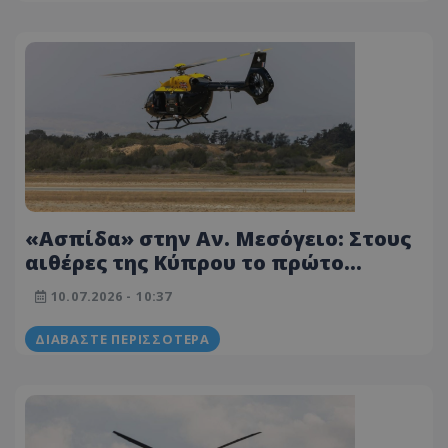
«Ασπίδα» στην Αν. Μεσόγειο: Στους
αιθέρες της Κύπρου το πρώτο
υπερσύγχρονο ελικόπτερο Airbus
10.07.2026 - 10:37
H145 Jupiter – Δείτε φωτογραφίες
ΔΙΑΒΆΣΤΕ ΠΕΡΙΣΣΌΤΕΡΑ