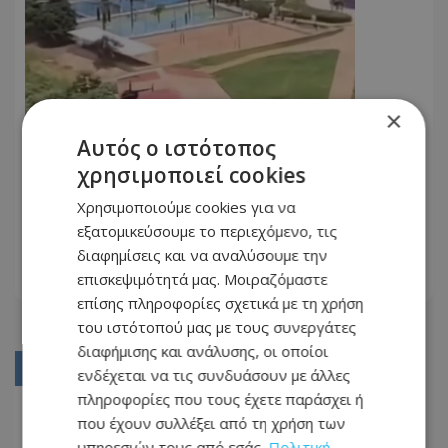
×
Αυτός ο ιστότοπος
χρησιμοποιεί cookies
Δείτε βίντεο: Η στιγμή που
ελικόπτερο στη Βραζιλία, με
Χρησιμοποιούμε cookies για να
τετραμελή οικογένεια, συντρίβεται
εξατομικεύσουμε το περιεχόμενο, τις
21.04.2026 - 23:55
λίγο μετά την απογείωση
διαφημίσεις και να αναλύσουμε την
επισκεψιμότητά μας. Μοιραζόμαστε
ΔΙΑΒΆΣΤΕ ΠΕΡΙΣΣΌΤΕΡΑ
επίσης πληροφορίες σχετικά με τη χρήση
του ιστότοπού μας με τους συνεργάτες
διαφήμισης και ανάλυσης, οι οποίοι
01
ενδέχεται να τις συνδυάσουν με άλλες
πληροφορίες που τους έχετε παράσχει ή
02
που έχουν συλλέξει από τη χρήση των
03
υπηρεσιών τους από εσάς.
Πολιτική