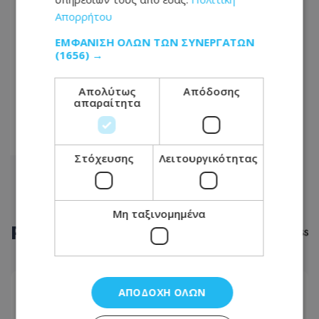
Απορρήτου
04
ΕΜΦΆΝΙΣΗ ΌΛΩΝ ΤΩΝ ΣΥΝΕΡΓΑΤΏΝ
05
(1656) →
...
Απολύτως
Απόδοσης
25
απαραίτητα
26
27
Στόχευσης
Λειτουργικότητας
Μη ταξινομημένα
ΡΟΗ
ΕΙΔΗΣΕΩΝ
ΑΣΤΥΝΟΜΙΚΟ ΡΕΠΟΡΤΑΖ
ΑΠΟΔΟΧΉ ΌΛΩΝ
08.08.2026 - 08:23