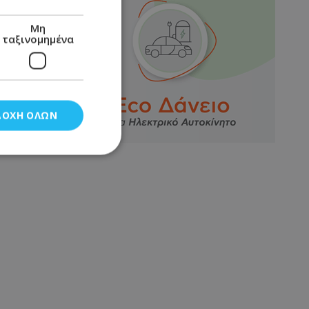
Μη
ταξινομημένα
ΔΟΧΉ ΌΛΩΝ
νομημένα
στη και τη
τητα cookies.
αποθηκεύει το
θεσης του χρήστη
 παρακολούθηση και
τα σύμφωνα με τον
ρρήτου των
ειών.