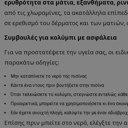
ερυθρότητα στα μάτια, εξανθήματα, ρινι
από τις χλωραμίνες, τα ακατάλληλα επίπεδ
σε ερεθισμό του δέρματος και των ματιών,
ASP.NET_SessionI
Συμβουλές για κολύμπι με ασφάλεια
Για να προστατέψετε την υγεία σας, οι ειδ
παρακάτω οδηγίες:
msToken
Μην καταπίνετε το νερό της πισίνας
Κάντε ένα ντους πριν βουτήξετε στην πισίνα
Όταν τελειώσετε το κολύμπι, στεγνώστε εντελώς κάθε α
CookieScriptConse
Προαιρετικά, μπορείτε να χρησιμοποιήσετε κι ένα σκου
Εάν έχετε ανοιχτή πληγή, καλύψτε την με έναν αδιάβροχ
Επίσης πριν μπείτε στο νερό, ελέγξτε την 