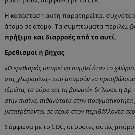
βακτηρίων, σύμφωνα με το CDC.
ASP.NET_SessionI
Η κατάσταση αυτή παρατηρείται συχνότερα
άτομο σε άτομο. Τα συμπτώματα περιλαμ
πρήξιμο και διαρροές από το αυτί.
VISITOR_PRIVACY
Ερεθισμοί ή βήχας
«Ο ερεθισμός μπορεί να συμβεί όταν το χλώριο 
στις χλωραμίνες- που μπορούν να προσβάλουν 
ιδρώτα, τα ούρα και τη βρωμιά»
δήλωσε η Δρ R
στην πισίνα, πιθανότατα στην πραγματικότητα 
__cf_bm
μετατρέπονται σε αέριο στον περιβάλλοντα αέρ
Σύμφωνα με το CDC, οι ουσίες αυτές μπορ
__cf_bm