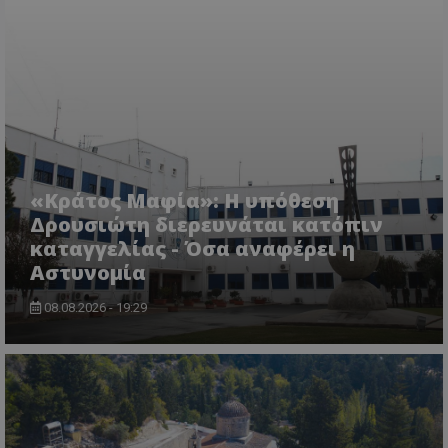
ASP.NET_SessionId
Microsoft Corporation
themasports.tothemaonline.co
«Κράτος Μαφία»: Η υπόθεση
Δρουσιώτη διερευνάται κατόπιν
καταγγελίας - Όσα αναφέρει η
Αστυνομία
08.08.2026 - 19:29
VISITOR_PRIVACY_METADATA
YouTube
.youtube.com