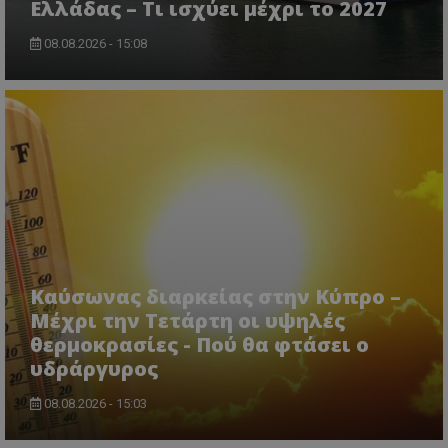
Ελλάδας – Τι ισχύει μέχρι το 2027
08.08.2026 - 15:08
msToken
.tiktok.com
Καύσωνας διαρκείας στην Κύπρο –
Μέχρι την Τετάρτη οι υψηλές
θερμοκρασίες - Πού θα φτάσει ο
υδράργυρος
08.08.2026 - 15:03
CookieScriptConsent
CookieScript
www.tothemaonline.com