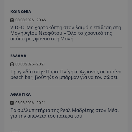
αναγ
συχνότ
να π
επισκέ
τον 
τον τρ
ΚΟΙΝΩΝΙΑ
του 
οποίο 
επισκέπ
08.08.2026 - 20:46
πρόσβα
VIDEO: Με χαρτοκόπτη στον λαιμό η επίθεση στη
ιστοσε
Συλλέγε
Μονή Αγίου Νεοφύτου – Όλο το χρονικό της
για τις
απόπειρας φόνου στη Μονή
του χρ
ιστοσε
ποιες σ
έχουν 
ΕΛΛΑΔΑ
_ga_J7RS52TMNC
.tothemaonline.com
1 χρόνος 1
Αυτό τ
08.08.2026 - 20:21
μήνας
χρησιμ
από το
Τραγωδία στην Πάρο: Πνίγηκε 4χρονος σε πισίνα
Analyti
beach bar, βούτηξε ο μπάρμαν για να τον σώσει
διατήρ
κατάσ
περιόδ
σύνδεσ
ΑΘΛΗΤΙΚΑ
08.08.2026 - 20:21
Τα συλλυπητήρια της Ρεάλ Μαδρίτης στον Μέσι
για την απώλεια του πατέρα του