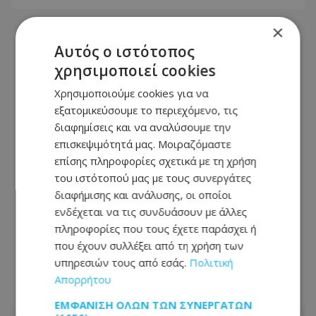
×
Αυτός ο ιστότοπος
χρησιμοποιεί cookies
Χρησιμοποιούμε cookies για να
εξατομικεύσουμε το περιεχόμενο, τις
διαφημίσεις και να αναλύσουμε την
επισκεψιμότητά μας. Μοιραζόμαστε
επίσης πληροφορίες σχετικά με τη χρήση
του ιστότοπού μας με τους συνεργάτες
διαφήμισης και ανάλυσης, οι οποίοι
ενδέχεται να τις συνδυάσουν με άλλες
πληροφορίες που τους έχετε παράσχει ή
Αγνώριστη η Λεωφόρος Τσερίου:
που έχουν συλλέξει από τη χρήση των
Τέλος η ταλαιπωρία σε μεγάλο τμήμα
υπηρεσιών τους από εσάς.
Πολιτική
της - Οι εικόνες που ανέβασε πολίτης
Απορρήτου
08.08.2026 - 14:30
ΕΜΦΆΝΙΣΗ ΌΛΩΝ ΤΩΝ ΣΥΝΕΡΓΑΤΏΝ