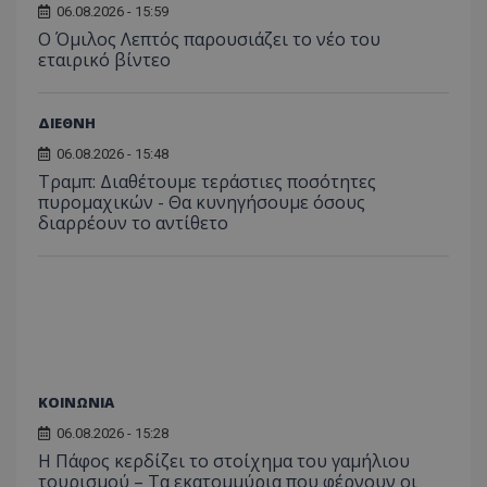
του 
οποίο 
06.08.2026 - 15:59
επισκέπ
Ο Όμιλος Λεπτός παρουσιάζει το νέο του
πρόσβα
εταιρικό βίντεο
ιστοσε
Συλλέγε
για τις
του χρ
ιστοσε
ΔΙΕΘΝΗ
ποιες σ
έχουν 
06.08.2026 - 15:48
Τραμπ: Διαθέτουμε τεράστιες ποσότητες
_ga_J7RS52TMNC
.tothemaonline.com
1 χρόνος 1
Αυτό τ
μήνας
χρησιμ
πυρομαχικών - Θα κυνηγήσουμε όσους
από το
διαρρέουν το αντίθετο
Analyti
διατήρ
κατάσ
περιόδ
σύνδεσ
ΚΟΙΝΩΝΙΑ
06.08.2026 - 15:28
Η Πάφος κερδίζει το στοίχημα του γαμήλιου
τουρισμού – Τα εκατομμύρια που φέρνουν οι