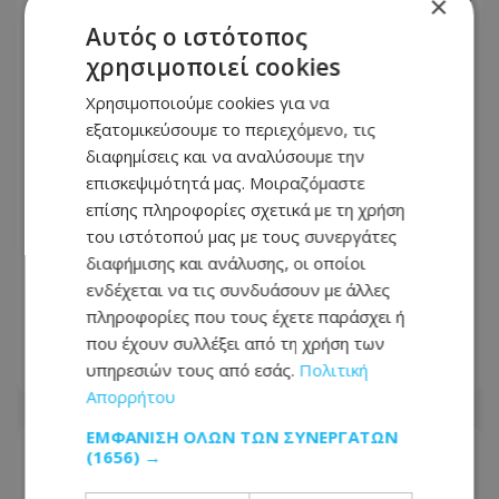
×
Αυτός ο ιστότοπος
χρησιμοποιεί cookies
Χρησιμοποιούμε cookies για να
εξατομικεύσουμε το περιεχόμενο, τις
διαφημίσεις και να αναλύσουμε την
επισκεψιμότητά μας. Μοιραζόμαστε
επίσης πληροφορίες σχετικά με τη χρήση
του ιστότοπού μας με τους συνεργάτες
Εν ψυχρώ δολοφονία ζευγαριού σε
διαφήμισης και ανάλυσης, οι οποίοι
μπαρ στην Κολομβία: Η γυναίκα
ενδέχεται να τις συνδυάσουν με άλλες
προσπάθησε να προστατεύσει τον
πληροφορίες που τους έχετε παράσχει ή
άνδρα της - Δείτε βίντεο
που έχουν συλλέξει από τη χρήση των
υπηρεσιών τους από εσάς.
Πολιτική
06.08.2026 - 07:49
Απορρήτου
ΕΜΦΆΝΙΣΗ ΌΛΩΝ ΤΩΝ ΣΥΝΕΡΓΑΤΏΝ
(1656) →