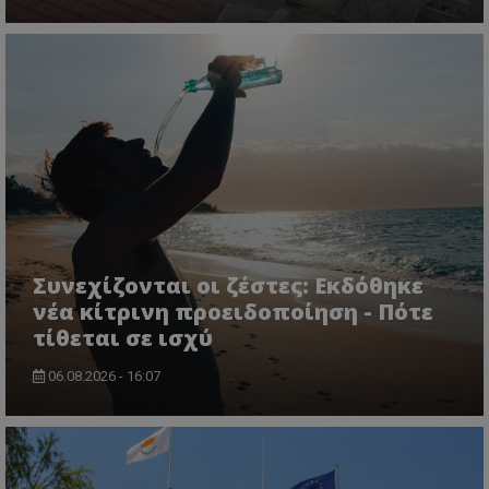
usprivacy
.themasports.tothemaonline.co
Συνεχίζονται οι ζέστες: Εκδόθηκε
νέα κίτρινη προειδοποίηση - Πότε
τίθεται σε ισχύ
06.08.2026 - 16:07
Προμηθευτής