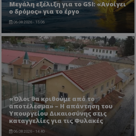
Μεγάλη εξέλιξη για το GSI: «Ανοίγει
ο δρόμος» για το έργο
06.08.2026 - 15:06
msToken
.tiktok.com
«Όλοι θα κριθούμε από το
αποτέλεσμα» – Η απάντηση του
Υπουργείου Δικαιοσύνης στις
CookieScriptConsent
CookieScript
www.tothemaonline.com
καταγγελίες για τις Φυλακές
06.08.2026 - 14:40