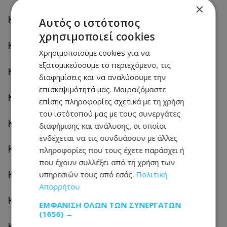
×
KEM518 YV1SZ59G741140406
Αυτός ο ιστότοπος
χρησιμοποιεί cookies
KEN533 YV1SZ59G741140224
Χρησιμοποιούμε cookies για να
εξατομικεύσουμε το περιεχόμενο, τις
KEP602 YV1TR799941355629
διαφημίσεις και να αναλύσουμε την
επισκεψιμότητά μας. Μοιραζόμαστε
KEX181 YV1TS49K941336625
επίσης πληροφορίες σχετικά με τη χρήση
του ιστότοπού μας με τους συνεργάτες
KEX805 YV1RS49K212081971
διαφήμισης και ανάλυσης, οι οποίοι
ενδέχεται να τις συνδυάσουν με άλλες
KEY396 YV1TS49K941336977
πληροφορίες που τους έχετε παράσχει ή
που έχουν συλλέξει από τη χρήση των
KHA657 YV1RS49K932244901
υπηρεσιών τους από εσάς.
Πολιτική
Απορρήτου
KHB798 YV1RS49K932257420
ΕΜΦΆΝΙΣΗ ΌΛΩΝ ΤΩΝ ΣΥΝΕΡΓΑΤΏΝ
(1656) →
KHB889 YV1RS49K912025262