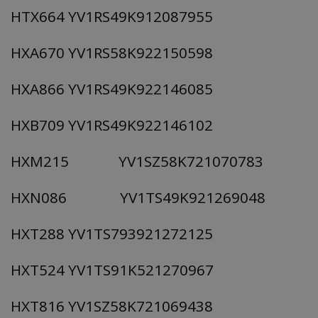
HTX664 YV1RS49K912087955
HXA670 YV1RS58K922150598
HXA866 YV1RS49K922146085
HXB709 YV1RS49K922146102
HXM215 YV1SZ58K721070783
HXN086 YV1TS49K921269048
HXT288 YV1TS793921272125
HXT524 YV1TS91K521270967
HXT816 YV1SZ58K721069438