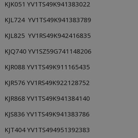
KJK051 YV1TS49K941383022
KJL724 YV1TS49K941383789
KJL825 YV1RS49K942416835
KJQ740 YV1SZ59G741148206
usprivacy
.themasports.tothemaonline.co
KJR088 YV1TS49K911165435
KJR576 YV1RS49K922128752
KJR868 YV1TS49K941384140
KJS836 YV1TS49K941383786
KJT404 YV1TS494951392383