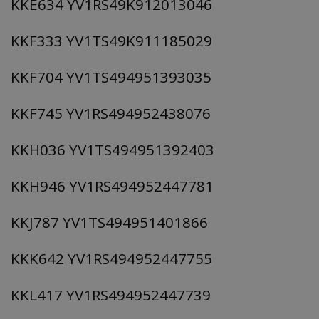
KKE634 YV1RS49K912013046
τον 
τον τρ
του 
οποίο 
επισκέπ
KKF333 YV1TS49K911185029
πρόσβα
ιστοσε
Συλλέγε
για τις
KKF704 YV1TS494951393035
του χρ
ιστοσε
ποιες σ
έχουν 
KKF745 YV1RS494952438076
_ga_J7RS52TMNC
.tothemaonline.com
1 χρόνος 1
Αυτό τ
μήνας
χρησιμ
KKH036 YV1TS494951392403
από το
Analyti
διατήρ
κατάσ
KKH946 YV1RS494952447781
περιόδ
σύνδεσ
KKJ787 YV1TS494951401866
KKK642 YV1RS494952447755
KKL417 YV1RS494952447739