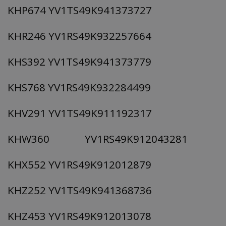
KHP674 YV1TS49K941373727
ASP.NET_SessionId
Microsoft Corporation
themasports.tothemaonline.co
KHR246 YV1RS49K932257664
KHS392 YV1TS49K941373779
KHS768 YV1RS49K932284499
KHV291 YV1TS49K911192317
KHW360 YV1RS49K912043281
VISITOR_PRIVACY_METADATA
YouTube
KHX552 YV1RS49K912012879
.youtube.com
KHZ252 YV1TS49K941368736
KHZ453 YV1RS49K912013078