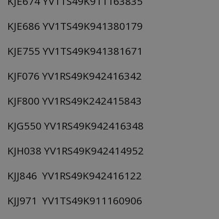
KJE674 YV1TS49K911163835
KJE686 YV1TS49K941380179
KJE755 YV1TS49K941381671
msToken
.tiktok.com
KJF076 YV1RS49K942416342
KJF800 YV1RS49K242415843
KJG550 YV1RS49K942416348
KJH038 YV1RS49K942414952
KJJ846 YV1RS49K942416122
CookieScriptConsent
CookieScript
www.tothemaonline.com
KJJ971 YV1TS49K911160906