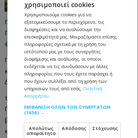
χρησιμοποιεί cookies
Χρησιμοποιούμε cookies για να
Περίκλειστο χωράφι στην Ανδρολίκου
εξατομικεύσουμε το περιεχόμενο, τις
διαφημίσεις και να αναλύσουμε την
Πάφου με επιφυλασσόμενη τιμή
επισκεψιμότητά μας. Μοιραζόμαστε επίσης
€14.250
πληροφορίες σχετικά με τη χρήση του
ιστότοπού μας με τους συνεργάτες
Περίκλειστο χωράφι 12.375 τ.μ. σε
διαφήμισης και ανάλυσης, οι οποίοι
ενδέχεται να τις συνδυάσουν με άλλες
κτηνοτροφική ζώνη εντός της
πληροφορίες που τους έχετε παράσχει ή
διοικητικής περιοχής
που έχουν συλλέξει από τη χρήση των
υπηρεσιών τους από εσάς.
Πολιτική
Απορρήτου
του χωριού Ανδρολίκου της επαρχίας
ΕΜΦΆΝΙΣΗ ΌΛΩΝ ΤΩΝ ΣΥΝΕΡΓΑΤΏΝ
Πάφου. Βρίσκεται σε απόσταση 2,5 χλμ.
(1656) →
βορειοδυτικά του κέντρου της
Απολύτως
Απόδοσης
Στόχευσης
κοινότητας, 2,8 χλμ. νοτιοανατολικά του
απαραίτητα