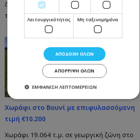
δάσους Ακάμα και 4 χλμ. περίπου νότια
της θάλασσας.
Λειτουργικότητας
Μη ταξινομημένα
ΑΠΟΔΟΧΉ ΌΛΩΝ
ΑΠΌΡΡΙΨΗ ΌΛΩΝ
ΕΜΦΆΝΙΣΗ ΛΕΠΤΟΜΕΡΕΙΏΝ
Χωράφι στο Βουνί με επιφυλασσόμενη
Απολύτως απαραίτητα
Απόδοσης
τιμή €10.200
Στόχευσης
Λειτουργικότητας
Μη ταξινομημένα
Χωράφι 19.064 τ.μ. σε γεωργική ζώνη στο