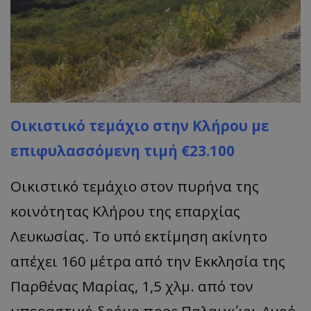
VISITOR_PRIVACY_METADATA
YouTube
Οικιστικό τεμάχιο στην Κλήρου με
.youtube.com
επιφυλασσόμενη τιμή €23.100
Οικιστικό τεμάχιο στον πυρήνα της
κοινότητας Κλήρου της επαρχίας
Λευκωσίας. Το υπό εκτίμηση ακίνητο
απέχει 160 μέτρα από την Εκκλησία της
Παρθένας Μαρίας, 1,5 χλμ. από τον