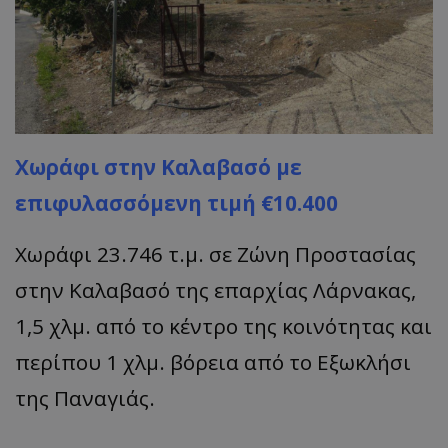
ASP.NET_SessionId
Microsoft Corporation
lifenewscy.tothemaonline.com
Χωράφι στην Καλαβασό με
επιφυλασσόμενη τιμή €10.400
Χωράφι 23.746 τ.μ. σε Ζώνη Προστασίας
στην Καλαβασό της επαρχίας Λάρνακας,
1,5 χλμ. από το κέντρο της κοινότητας και
περίπου 1 χλμ. βόρεια από το Εξωκλήσι
της Παναγιάς.
msToken
.tiktok.com