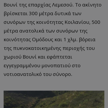
Τα απολύτως απαραίτητα cookies επιτρέπουν βασικές
Βουνί της επαρχίας Λεμεσού. Το ακίνητο
λειτουργίες του ιστότοπου, όπως τη σύνδεση χρήστη
και τη διαχείριση λογαριασμού. Ο ιστότοπος δεν
βρίσκεται 300 μέτρα δυτικά των
μπορεί να χρησιμοποιηθεί σωστά χωρίς τα απολύτως
απαραίτητα cookies.
συνόρων της κοινότητας Κοιλανίου, 500
Ονοματεπώνυμο
Προμηθευτής
/
Πεδίο
μέτρα ανατολικά των συνόρων της
usprivacy
.lifenewscy.tothemaonline.com
κοινότητας Ομόδους και 1 χλμ. βόρεια
της πυκνοκατοικημένης περιοχής του
χωριού Βουνί και εφάπτεται
εγγεγραμμένου μονοπατιού στο
νοτιοανατολικό του σύνορο.
ASP.NET_SessionId
Microsoft Corporation
themasports.tothemaonline.co