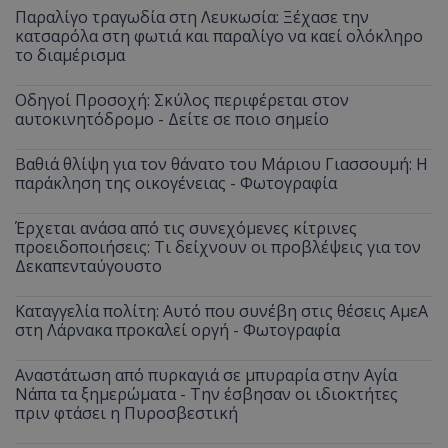
Αυτά
ή την εφαρμ
βελτίω
Παραλίγο τραγωδία στη Λευκωσία: Ξέχασε την
δεδο
συγκεκριμέν
εμπειρ
μπορ
κατσαρόλα στη φωτιά και παραλίγο να καεί ολόκληρο
λειτουργιών 
χρήστη
σταλ
ιστοσελίδα. 
το διαμέρισμα
αναλύο
μέρο
να συμβάλει 
απόδοσ
ανάλ
ενίσχυση της
ιστοσε
αναφ
εμπειρίας το
Οδηγοί Προσοχή: Σκύλος περιφέρεται στον
χρήστη ή στη
_ga_ECPYT7ERET
.tothemaonline.com
1 χρόνος 1
Αυτό τ
αυτοκινητόδρομο - Δείτε σε ποιο σημείο
YSC
συνεδρία
Αυτό
Google LLC
παρακολούθ
μήνας
χρησιμ
έχει
.youtube.com
της συμπερι
από το
από 
του χρήστη γ
Analyti
για 
Βαθιά θλίψη για τον θάνατο του Μάριου Γιασσουμή: Η
ανάλυση των
διατήρ
παρα
επιδόσεων.
παράκληση της οικογένειας - Φωτογραφία
κατάσ
προβ
περιόδ
ενσ
σύνδεσ
βίντ
Έρχεται ανάσα από τις συνεχόμενες κίτρινες
C
1 μήνας
Αυτό τ
Adform
προειδοποιήσεις: Τι δείχνουν οι προβλέψεις για τον
guest_id
1 χρόνος 1
Αυτό
Twitter Inc.
χρησιμ
.adform.net
μήνας
ρυθμ
.twitter.com
Δεκαπενταύγουστο
για το
το T
προσδι
αναγ
συχνότ
να π
Καταγγελία πολίτη: Αυτό που συνέβη στις θέσεις ΑμεΑ
επισκέ
τον 
τον τρ
στη Λάρνακα προκαλεί οργή - Φωτογραφία
του 
οποίο 
επισκέπ
πρόσβ
Αναστάτωση από πυρκαγιά σε μπυραρία στην Αγία
ιστοσε
Νάπα τα ξημερώματα - Την έσβησαν οι ιδιοκτήτες
Συλλέγ
για τις
πριν φτάσει η Πυροσβεστική
του χρ
ιστοσε
ποιες σ