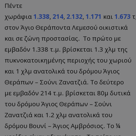
Πέντε
χωράφια
1.338
,
214
,
2.132
,
1.171
και
1.673
τ
στον Άγιο Θεράποντα Λεμεσού οικιστικά
και σε ζώνη προστασίας. Το πρώτο με
εμβαδόν 1.338 τ.μ. βρίσκεται 1.3 χλμ της
πυκνοκατοικημένης περιοχής του χωριού
και 1 χλμ ανατολικά του δρόμου Άγιος
Θεράπων – Σούνι Ζανατζιά. Το δεύτερο
με εμβαδόν 214 τ.μ. βρίσκεται 80μ δυτικά
του δρόμου Άγιος Θεράπων – Σούνι
Ζανατζιά και 1.2 χλμ ανατολικά του
δρόμου Βουνί – Άγιος Αμβρόσιος. Το ¼