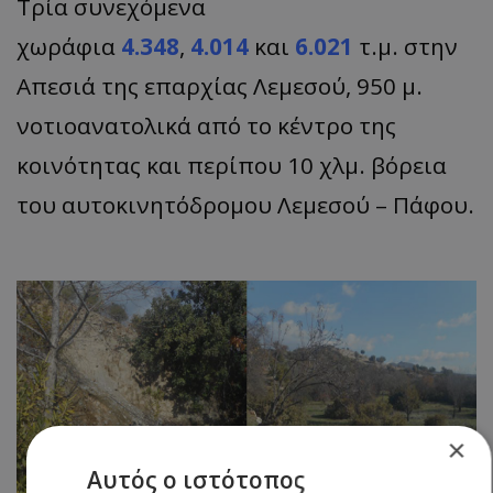
Τρία συνεχόμενα
χωράφια
4.348
,
4.014
και
6.021
τ.μ. στην
Απεσιά της επαρχίας Λεμεσού, 950 μ.
νοτιοανατολικά από το κέντρο της
κοινότητας και περίπου 10 χλμ. βόρεια
του αυτοκινητόδρομου Λεμεσού – Πάφου.
×
Αυτός ο ιστότοπος