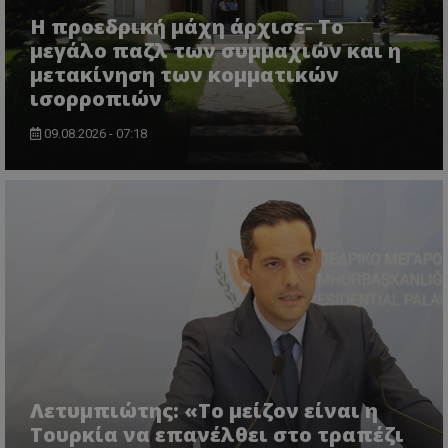
Η προεδρική μάχη άρχισε- Το
μεγάλο παζλ των συμμαχιών και η
μετακίνηση των κομματικών
ισορροπιών
09.08.2026 - 07:18
VISITOR_PRIVACY_METADATA
YouTube
.youtube.com
Λετυμπιώτης: «Το μείζον είναι η
Τουρκία να επανέλθει στο τραπέζι