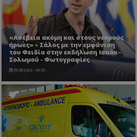
«Ασέβεια ακόμη και στους νεκρούς
ήρωες» – Σάλος με την εμφάνιση
του Φειδία στην εκδήλωση Ισαάκ–
Σολωμού - Φωτογραφίες
09.08.2026 - 09:30
CookieScriptConsent
CookieScript
www.tothemaonline.com