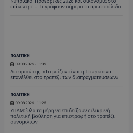
Κυπριακό, Προεδρικές 2028 και οικονομία στο
ιστοσε
επίκεντρο – Τι γράφουν σήμερα τα πρωτοσέλιδα
ποιες σ
έχουν 
_ga_J7RS52TMNC
.tothemaonline.com
1 χρόνος 1
Αυτό τ
μήνας
χρησιμ
από το
Analyti
διατήρ
κατάσ
περιόδ
σύνδεσ
ΠΟΛΙΤΙΚΗ
09.08.2026 - 11:39
Λετυμπιώτης: «Το μείζον είναι η Τουρκία να
επανέλθει στο τραπέζι των διαπραγματεύσεων»
ΠΟΛΙΤΙΚΗ
09.08.2026 - 11:25
ΥΠΑΜ: Όλα τα μέρη να επιδείξουν ειλικρινή
πολιτική βούληση για επιστροφή στο τραπέζι
συνομιλιών