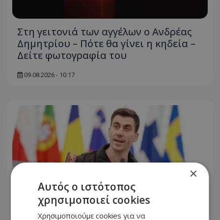
Στη γειτονιά των αγγέλων ο Ανδρέας
Δημητρίου – Πότε θα γίνει η κηδεία –
Δείτε φωτογραφία του
09.08.2026 - 10:17
×
Αυτός ο ιστότοπος
χρησιμοποιεί cookies
Χρησιμοποιούμε cookies για να