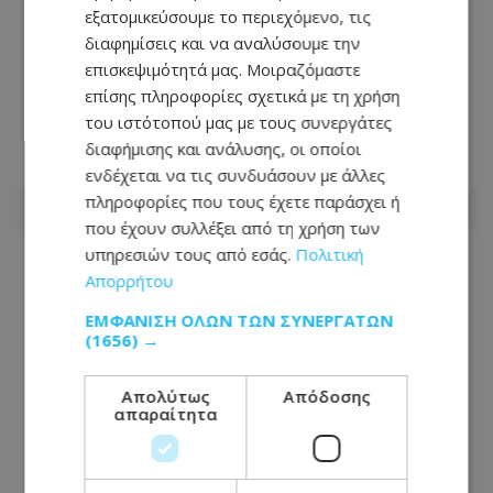
εξατομικεύσουμε το περιεχόμενο, τις
«Ασέβεια ακόμη και στους νεκρούς
διαφημίσεις και να αναλύσουμε την
ήρωες» – Σάλος με την εμφάνιση του
επισκεψιμότητά μας. Μοιραζόμαστε
Φειδία στην εκδήλωση Ισαάκ–
επίσης πληροφορίες σχετικά με τη χρήση
Σολωμού - Φωτογραφίες
του ιστότοπού μας με τους συνεργάτες
διαφήμισης και ανάλυσης, οι οποίοι
09.08.2026 - 09:30
ενδέχεται να τις συνδυάσουν με άλλες
πληροφορίες που τους έχετε παράσχει ή
που έχουν συλλέξει από τη χρήση των
υπηρεσιών τους από εσάς.
Πολιτική
Απορρήτου
ΕΜΦΆΝΙΣΗ ΌΛΩΝ ΤΩΝ ΣΥΝΕΡΓΑΤΏΝ
(1656) →
Απολύτως
Απόδοσης
απαραίτητα