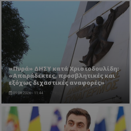
ASP.NET_SessionId
Microsoft Corporation
lifenewscy.tothemaonline.com
«Πυρά» ΔΗΣΥ κατά Χριστοδουλίδη:
«Απαράδεκτες, προσβλητικές και
εξόχως διχαστικές αναφορές»
09.08.2026 - 11:44
msToken
.tiktok.com