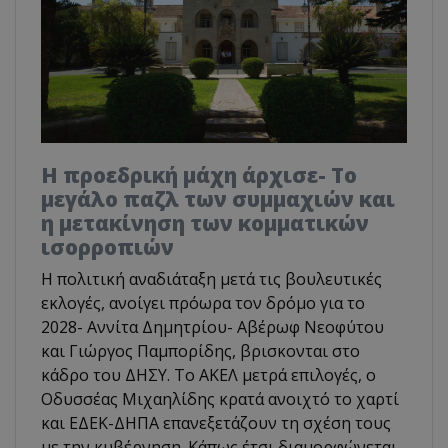
Η προεδρική μάχη άρχισε- Το
μεγάλο παζλ των συμμαχιών και
η μετακίνηση των κομματικών
ισορροπιών
Η πολιτική αναδιάταξη μετά τις βουλευτικές
εκλογές, ανοίγει πρόωρα τον δρόμο για το
2028- Αννίτα Δημητρίου- Αβέρωφ Νεοφύτου
και Γιώργος Παμπορίδης, βρισκονται στο
κάδρο του ΔΗΣΥ. Το ΑΚΕΛ μετρά επιλογές, ο
Οδυσσέας Μιχαηλίδης κρατά ανοιχτό το χαρτί
και ΕΔΕΚ-ΔΗΠΑ επανεξετάζουν τη σχέση τους
με την κυβέρνηση. Κάπως έτσι διαμορφώνεται