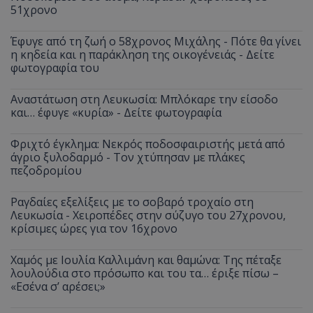
51χρονο
Έφυγε από τη ζωή ο 58χρονος Μιχάλης - Πότε θα γίνει
η κηδεία και η παράκληση της οικογένειάς - Δείτε
φωτογραφία του
Αναστάτωση στη Λευκωσία: Μπλόκαρε την είσοδο
και… έφυγε «κυρία» - Δείτε φωτογραφία
Φριχτό έγκλημα: Νεκρός ποδοσφαιριστής μετά από
άγριο ξυλοδαρμό - Τον χτύπησαν με πλάκες
πεζοδρομίου
Ραγδαίες εξελίξεις με το σοβαρό τροχαίο στη
Λευκωσία - Χειροπέδες στην σύζυγο του 27χρονου,
κρίσιμες ώρες για τον 16χρονο
Χαμός με Ιουλία Καλλιμάνη και θαμώνα: Της πέταξε
λουλούδια στο πρόσωπο και του τα… έριξε πίσω –
«Εσένα σ’ αρέσει;»