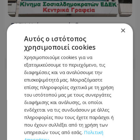
ΕΔΕΚ: Κρίσιμη παρέμβαση
×
Μαυρονικόλα - Ζητά να εγκριθούν και
Αυτός ο ιστότοπος
οι 4 υποψηφιότητες
χρησιμοποιεί cookies
07.08.2026 - 21:21
Χρησιμοποιούμε cookies για να
εξατομικεύσουμε το περιεχόμενο, τις
διαφημίσεις και να αναλύσουμε την
επισκεψιμότητά μας. Μοιραζόμαστε
επίσης πληροφορίες σχετικά με τη χρήση
του ιστότοπού μας με τους συνεργάτες
διαφήμισης και ανάλυσης, οι οποίοι
ενδέχεται να τις συνδυάσουν με άλλες
πληροφορίες που τους έχετε παράσχει ή
που έχουν συλλέξει από τη χρήση των
υπηρεσιών τους από εσάς.
Πολιτική
Απορρήτου