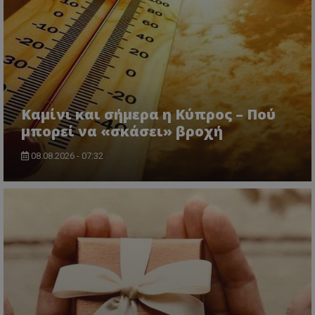
CookieScriptConsent
CookieScript
www.tothemaonline.com
Καμίνι και σήμερα η Κύπρος – Πού
μπορεί να «σκάσει» βροχή
08.08.2026 - 07:32
usprivacy
.themasports.tothemaonline.co