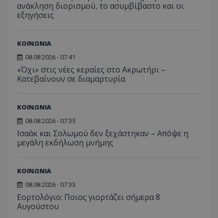
C
1 μήνας
Αυτό τ
Adform
ανάκληση διορισμού, το ασυμβίβαστο και οι
guest_id
1 χρόνος 1
Αυτό
Twitter Inc.
χρησιμ
.adform.net
μήνας
ρυθμ
.twitter.com
εξηγήσεις
για τον
το Tw
προσδι
αναγ
συχνότ
να π
επισκέ
τον 
τον τρ
ΚΟΙΝΩΝΙΑ
του 
οποίο 
επισκέπ
08.08.2026 - 07:41
πρόσβα
«Όχι» στις νέες κεραίες στο Ακρωτήρι –
ιστοσε
Συλλέγε
Κατεβαίνουν σε διαμαρτυρία
για τις
του χρ
ιστοσε
ποιες σ
ΚΟΙΝΩΝΙΑ
έχουν 
08.08.2026 - 07:35
_ga_J7RS52TMNC
.tothemaonline.com
1 χρόνος 1
Αυτό τ
μήνας
χρησιμ
Ισαάκ και Σολωμού δεν ξεχάστηκαν – Απόψε η
από το
μεγάλη εκδήλωση μνήμης
Analyti
διατήρ
κατάσ
περιόδ
ΚΟΙΝΩΝΙΑ
σύνδεσ
08.08.2026 - 07:33
Εορτολόγιο: Ποιος γιορτάζει σήμερα 8
Αυγούστου