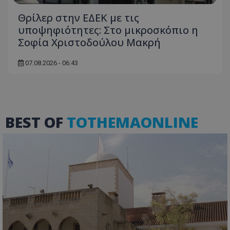
Θρίλερ στην ΕΔΕΚ με τις
υποψηφιότητες: Στο μικροσκόπιο η
Σοφία Χριστοδούλου Μακρή
ASP.NET_SessionId
Microsoft Corporation
themasports.tothemaonline.co
07.08.2026 - 06:43
BEST OF
TOTHEMAONLINE
VISITOR_PRIVACY_METADATA
YouTube
.youtube.com