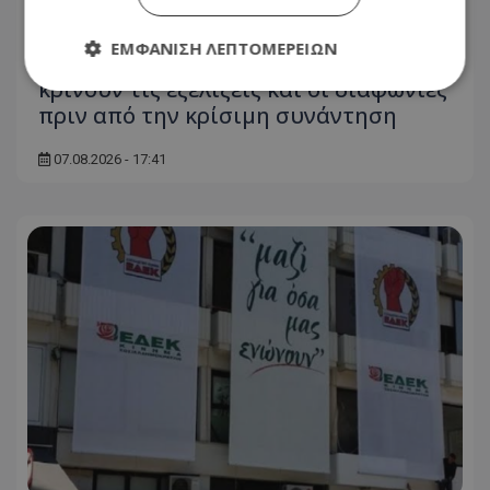
ΕΜΦΆΝΙΣΗ ΛΕΠΤΟΜΕΡΕΙΏΝ
Κυπριακό: Τα «αγκάθια» που θα
κρίνουν τις εξελίξεις και οι διαφωνίες
πριν από την κρίσιμη συνάντηση
Απολύτως απαραίτητα
Απόδοσης
07.08.2026 - 17:41
Στόχευσης
Λειτουργικότητας
Μη ταξινομημένα
Τα απολύτως απαραίτητα cookies επιτρέπουν
βασικές λειτουργίες του ιστότοπου, όπως τη
σύνδεση χρήστη και τη διαχείριση λογαριασμού.
Ο ιστότοπος δεν μπορεί να χρησιμοποιηθεί σωστά
χωρίς τα απολύτως απαραίτητα cookies.
Ονοματεπώνυμο
Προμηθευτής
/
Πεδίο
usprivacy
.lifenewscy.tothemaonline.com