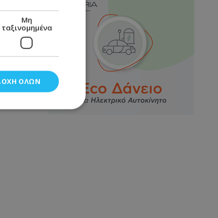
Μη
ταξινομημένα
ΔΟΧΉ ΌΛΩΝ
νομημένα
στη και τη
τητα cookies.
αποθηκεύει το
θεσης του χρήστη
 παρακολούθηση και
τα σύμφωνα με τον
ρρήτου των
ειών.