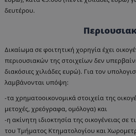
δευτέρου.
ASP.NET_SessionI
Περιουσιακ
VISITOR_PRIVACY
Δικαίωμα σε φοιτητική χορηγία έχει οικογέ
περιουσιακών της στοιχείων δεν υπερβαίνε
διακόσιες χιλιάδες ευρώ). Για τον υπολογ
λαμβάνονται υπόψη:
-τα χρηματοοικονομικά στοιχεία της οικογέν
__cf_bm
μετοχές, χρεόγραφα, ομόλογα) και
-η ακίνητη ιδιοκτησία της οικογένειας σε τ
του Τμήματος Κτηματολογίου και Χωρομετρ
__cf_bm