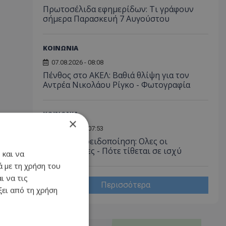
Πρωτοσέλιδα εφημερίδων: Τι γράφουν
σήμερα Παρασκευή 7 Αυγούστου
ΚΟΙΝΩΝΙΑ
07.08.2026 - 08:08
Πένθος στο ΑΚΕΛ: Βαθιά θλίψη για τον
Αντρέα Νικολάου Ρίγκο - Φωτογραφία
ΚΟΙΝΩΝΙΑ
×
07.08.2026 - 07:53
Κίτρινη προειδοποίηση: Ολες οι
λεπτομέρειες - Πότε τίθεται σε ισχύ
 και να
 με τη χρήση του
ι να τις
Περισσότερα
ει από τη χρήση