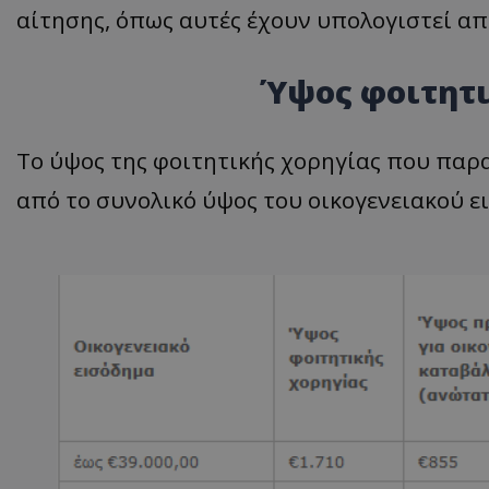
αίτησης, όπως αυτές έχουν υπολογιστεί απ
Ύψος φοιτητι
ASP.NET_SessionI
Το ύψος της φοιτητικής χορηγίας που παρ
από το συνολικό ύψος του οικογενειακού ε
msToken
CookieScriptConse