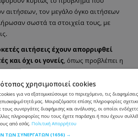
 αφορούν κυρίως το πρόβλημα που
 αιτήσεων, τον μεγάλο όγκο αιτήσεων
λήρωσαν σωστά τα στοιχεία τους, με
ις.
κετές αιτήσεις έχουν απορριφθεί
ς και όχι οι γονείς
, όπως προβλέπει η
τότοπος χρησιμοποιεί cookies
ό φοιτητές είναι γύρω στις 400.
ookies για να εξατομικεύσουμε το περιεχόμενο, τις διαφημίσεις
επισκεψιμότητά μας. Μοιραζόμαστε επίσης πληροφορίες σχετικά
οβάλουν ξανά νέα αίτηση στην
πλατφόρμα
,
 τους συνεργάτες διαφήμισης και ανάλυσης, οι οποίοι ενδέχετα
ρι τις 24 Οκτωβρίου.
λλες πληροφορίες που τους έχετε παράσχει ή που έχουν συλλέξ
ους από εσάς.
Πολιτική Απορρήτου
και τα κριτήρια για την
ΩΝ ΤΩΝ ΣΥΝΕΡΓΑΤΏΝ
(1656) →