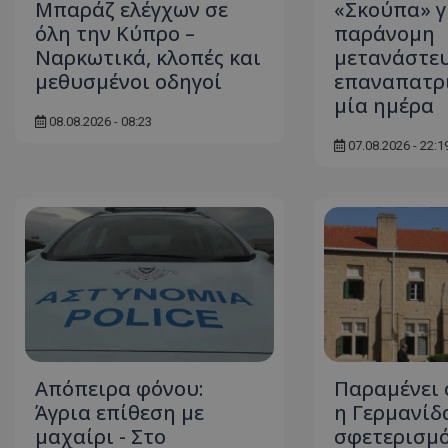
Μπαράζ ελέγχων σε
«Σκούπα» γ
όλη την Κύπρο –
παράνομη
Ναρκωτικά, κλοπές και
μετανάστευ
μεθυσμένοι οδηγοί
επαναπατρι
ASP.NET_SessionI
μία ημέρα
08.08.2026 - 08:23
07.08.2026 - 22:1
msToken
CookieScriptConse
Απόπειρα φόνου:
Παραμένει 
Άγρια επίθεση με
η Γερμανίδα
μαχαίρι - Στο
σφετερισμό