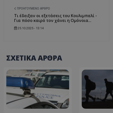
ASP.NET_SessionI
ΠΡΟΗΓΟΎΜΕΝΟ ΆΡΘΡΟ
Τι έδειξαν οι εξετάσεις του Κουλιμπαλί -
Για πόσο καιρό τον χάνει η Ομόνοια...
25.10.2025 - 13:14
VISITOR_PRIVACY
ΣΧΕΤΙΚΑ ΑΡΘΡΑ
__cf_bm
__cf_bm