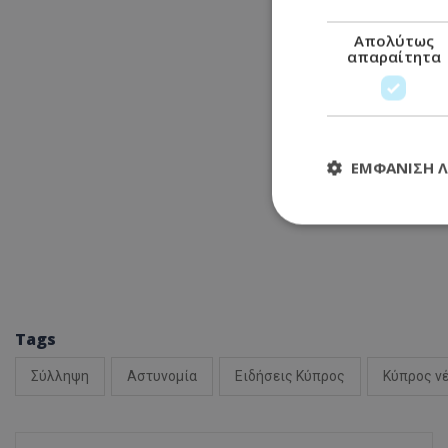
Απολύτως
απαραίτητα
ΕΜΦΆΝΙΣΗ 
Απολύτω
Τα απολύτως απαραί
διαχείριση λογαρια
Tags
Ονοματεπώνυμο
Σύλληψη
Αστυνομία
Ειδήσεις Κύπρος
Κύπρος ν
usprivacy