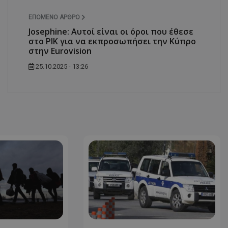
d
συνεδρία
Αυτό το cookie 
Microsoft Corporation
ΕΠΌΜΕΝΟ ΆΡΘΡΟ
Doubleclick και
themasports.tothemaonline.com
πληροφορίες σχ
Josephine: Αυτοί είναι οι όροι που έθεσε
με τον οποίο ο 
στο ΡΙΚ για να εκπροσωπήσει την Κύπρο
χρησιμοποιεί το
στην Eurovision
τυχόν διαφημίσ
έχει δει ο τελικ
επισκεφθεί τον 
25.10.2025 - 13:26
_METADATA
5 μήνες 4
Αυτό το cookie 
YouTube
εβδομάδες
για να αποθηκεύ
.youtube.com
συγκατάθεση το
επιλογές απορρ
αλληλεπίδρασή 
ιστοσελίδα. Κα
σχετικά με τη 
επισκέπτη σχετι
πολιτικές και ρ
απορρήτου, εξα
οι προτιμήσεις 
μελλοντικές συν
29 λεπτά 58
Αυτό το cookie 
Cloudflare Inc.
δευτερόλεπτα
για τη διάκρισ
.onesignal.com
και ρομπότ. Αυτ
για τον ιστότοπ
κάνει έγκυρες α
τη χρήση του ι
29 λεπτά 59
Αυτό το cookie 
Cloudflare Inc.