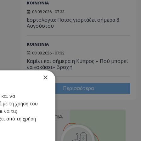
ΚΟΙΝΩΝΙΑ
08.08.2026 - 07:33
Εορτολόγιο: Ποιος γιορτάζει σήμερα 8
Αυγούστου
ΚΟΙΝΩΝΙΑ
08.08.2026 - 07:32
Καμίνι και σήμερα η Κύπρος – Πού μπορεί
να «σκάσει» βροχή
×
Περισσότερα
 και να
 με τη χρήση του
ι να τις
ει από τη χρήση