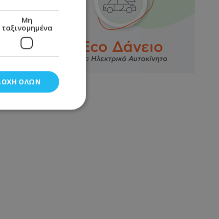
Μη
ταξινομημένα
ΔΟΧΉ ΌΛΩΝ
νομημένα
στη και τη
τητα cookies.
αποθηκεύει το
θεσης του χρήστη
 παρακολούθηση και
τα σύμφωνα με τον
ρρήτου των
ειών.