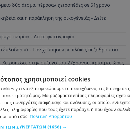
ομείο δύο άτομα, πέρασαν χειροπέδες σε 51χρονο
κηδεία και η παράκληση της οικογένειάς - Δείτε
φυγε «κυρία» - Δείτε φωτογραφία
ο ξυλοδαρμό - Τον χτύπησαν με πλάκες πεζοδρομίου
 - Χειροπέδες στην σύζυγο του 27χρονου, κρίσιμες ώρες
τότοπος χρησιμοποιεί cookies
ούδια στο πρόσωπο και του τα… έριξε πίσω – «Εσένα σ’
ookies για να εξατομικεύσουμε το περιεχόμενο, τις διαφημίσεις
επισκεψιμότητά μας. Μοιραζόμαστε επίσης πληροφορίες σχετικά
 τους συνεργάτες διαφήμισης και ανάλυσης, οι οποίοι ενδέχετα
λλες πληροφορίες που τους έχετε παράσχει ή που έχουν συλλέξ
ους από εσάς.
Πολιτική Απορρήτου
ΩΝ ΤΩΝ ΣΥΝΕΡΓΑΤΏΝ
(1656) →