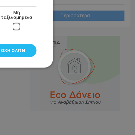
Μη
Περισσότερα
ταξινομημένα
ΔΟΧΉ ΌΛΩΝ
νομημένα
στη και τη
τητα cookies.
αποθηκεύει το
θεσης του χρήστη
 παρακολούθηση και
τα σύμφωνα με τον
ρρήτου των
ειών.