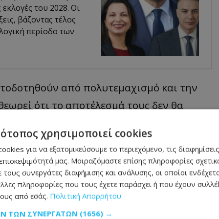
ς εκλογές του 2028. Οι
ξεις, βάζοντας τέλος
λογική περίοδο των
ματοδοτηθούν από πολυτεμαχισμό και την
εωρεί ότι το αποτέλεσμά τους δεν θα
εδρικές εκλογές.
τότοπος χρησιμοποιεί cookies
ookies για να εξατομικεύσουμε το περιεχόμενο, τις διαφημίσεις
τικά αποτελέσματα – αλλά ο
επισκεψιμότητά μας. Μοιραζόμαστε επίσης πληροφορίες σχετικά
 το νιώθει»
 τους συνεργάτες διαφήμισης και ανάλυσης, οι οποίοι ενδέχετα
λλες πληροφορίες που τους έχετε παράσχει ή που έχουν συλλέξ
ους από εσάς.
Πολιτική Απορρήτου
ετικά στοιχεία στη διακυβέρνηση
ΩΝ ΤΩΝ ΣΥΝΕΡΓΑΤΏΝ
(1656) →