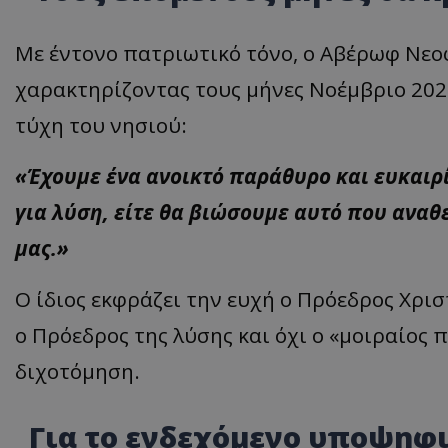
ASP.NET_SessionI
Με έντονο πατριωτικό τόνο, ο Αβέρωφ Νεο
χαρακτηρίζοντας τους μήνες Νοέμβριο 2025
τύχη του νησιού:
VISITOR_PRIVACY
«Έχουμε ένα ανοικτό παράθυρο και ευκαιρί
για λύση, είτε θα βιώσουμε αυτό που αναθ
μας.»
Ο ίδιος εκφράζει την ευχή ο Πρόεδρος Χρι
ο Πρόεδρος της λύσης και όχι ο «μοιραίος 
__cf_bm
διχοτόμηση.
Για το ενδεχόμενο υποψηφι
__cf_bm