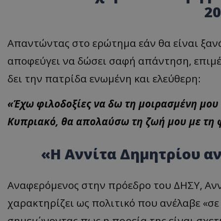
20
Απαντώντας στο ερώτημα εάν θα είναι ξαν
ASP.NET_SessionI
αποφεύγει να δώσει σαφή απάντηση, επιμέν
δει την πατρίδα ενωμένη και ελεύθερη:
«Έχω φιλοδοξίες να δω τη μοιρασμένη μου
msToken
Κυπριακό, θα απολαύσω τη ζωή μου με τη φ
«Η Αννίτα Δημητρίου α
CookieScriptConse
Αναφερόμενος στην πρόεδρο του ΔΗΣΥ, Ανν
χαρακτηρίζει ως πολιτικό που ανέλαβε «σε
σημειώνοντας πως η πορεία της είναι σχετι