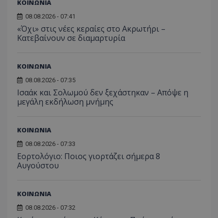
τον 
ΚΟΙΝΩΝΙΑ
τον τρ
του 
οποίο 
08.08.2026 - 07:41
επισκέπ
πρόσβα
«Όχι» στις νέες κεραίες στο Ακρωτήρι –
ιστοσε
Κατεβαίνουν σε διαμαρτυρία
Συλλέγε
για τις
του χρ
ιστοσε
ΚΟΙΝΩΝΙΑ
ποιες σ
έχουν 
08.08.2026 - 07:35
_ga_J7RS52TMNC
.tothemaonline.com
1 χρόνος 1
Αυτό τ
Ισαάκ και Σολωμού δεν ξεχάστηκαν – Απόψε η
μήνας
χρησιμ
μεγάλη εκδήλωση μνήμης
από το
Analyti
διατήρ
κατάσ
περιόδ
ΚΟΙΝΩΝΙΑ
σύνδεσ
08.08.2026 - 07:33
Εορτολόγιο: Ποιος γιορτάζει σήμερα 8
Αυγούστου
ΚΟΙΝΩΝΙΑ
08.08.2026 - 07:32