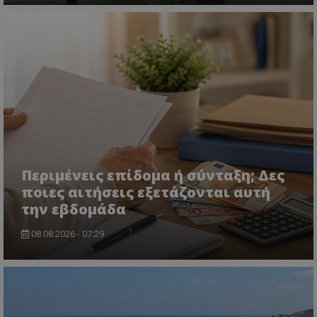
ASP.NET_SessionId
Microsoft Corporation
themasports.tothemaonline.co
Περιμένεις επίδομα ή σύνταξη; Δες
ποιες αιτήσεις εξετάζονται αυτή
την εβδομάδα
VISITOR_PRIVACY_METADATA
YouTube
.youtube.com
08.08.2026 - 07:29