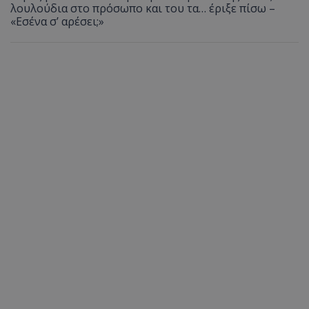
λουλούδια στο πρόσωπο και του τα… έριξε πίσω –
«Εσένα σ’ αρέσει;»