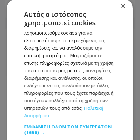
×
27.07.2026 - 10:50
Αυτός ο ιστότοπος
χρησιμοποιεί cookies
Χρησιμοποιούμε cookies για να
εξατομικεύσουμε το περιεχόμενο, τις
διαφημίσεις και να αναλύσουμε την
επισκεψιμότητά μας. Μοιραζόμαστε
επίσης πληροφορίες σχετικά με τη χρήση
του ιστότοπού μας με τους συνεργάτες
διαφήμισης και ανάλυσης, οι οποίοι
ενδέχεται να τις συνδυάσουν με άλλες
πληροφορίες που τους έχετε παράσχει ή
που έχουν συλλέξει από τη χρήση των
υπηρεσιών τους από εσάς.
Πολιτική
Απορρήτου
Craft μπύρες, live μουσική και
διασκέδαση: Το φεστιβάλ που αξίζει
ΕΜΦΆΝΙΣΗ ΌΛΩΝ ΤΩΝ ΣΥΝΕΡΓΑΤΏΝ
να βάλεις στην ατζέντα σου
(1656) →