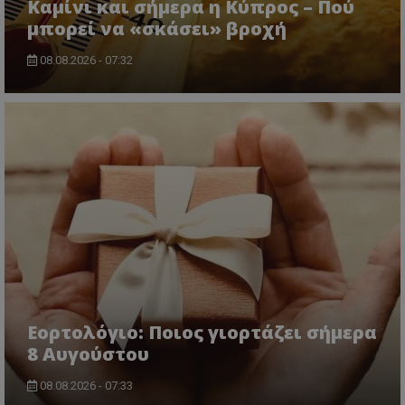
Καμίνι και σήμερα η Κύπρος – Πού
μπορεί να «σκάσει» βροχή
08.08.2026 - 07:32
msToken
.tiktok.com
Εορτολόγιο: Ποιος γιορτάζει σήμερα
CookieScriptConsent
CookieScript
8 Αυγούστου
www.tothemaonline.com
08.08.2026 - 07:33