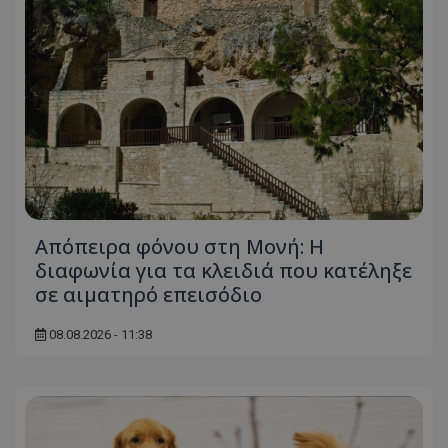
ASP.NET_SessionId
Microsoft Corporation
themasports.tothemaonline.co
Απόπειρα φόνου στη Μονή: Η
διαφωνία για τα κλειδιά που κατέληξε
σε αιματηρό επεισόδιο
VISITOR_PRIVACY_METADATA
YouTube
.youtube.com
08.08.2026 - 11:38