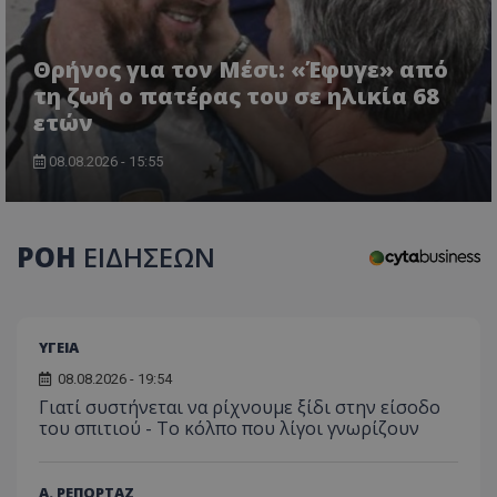
τον 
τον τρ
του 
οποίο 
επισκέπ
πρόσβα
Θρήνος για τον Μέσι: «Έφυγε» από
ιστοσε
Συλλέγε
τη ζωή ο πατέρας του σε ηλικία 68
για τις
ετών
του χρ
ιστοσε
ποιες σ
08.08.2026 - 15:55
έχουν 
_ga_J7RS52TMNC
.tothemaonline.com
1 χρόνος 1
Αυτό τ
μήνας
χρησιμ
από το
Analyti
ΡΟΗ
ΕΙΔΗΣΕΩΝ
διατήρ
κατάσ
περιόδ
σύνδεσ
ΥΓΕΙΑ
08.08.2026 - 19:54
Γιατί συστήνεται να ρίχνουμε ξίδι στην είσοδο
του σπιτιού - Το κόλπο που λίγοι γνωρίζουν
Α. ΡΕΠΟΡΤΑΖ