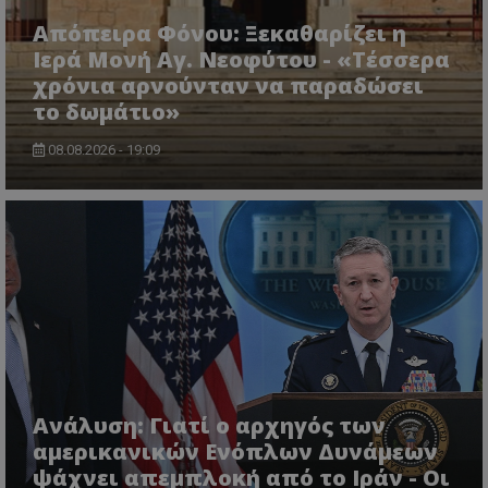
Απόπειρα Φόνου: Ξεκαθαρίζει η
Ιερά Μονή Αγ. Νεοφύτου - «Τέσσερα
χρόνια αρνούνταν να παραδώσει
το δωμάτιο»
08.08.2026 - 19:09
usprivacy
.themasports.tothemaonline.co
Ανάλυση: Γιατί ο αρχηγός των
αμερικανικών Ενόπλων Δυνάμεων
ψάχνει απεμπλοκή από το Ιράν - Οι