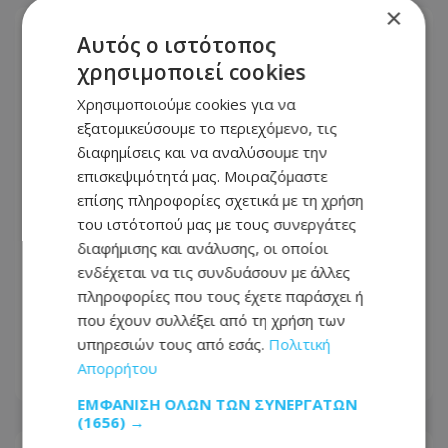
×
Αυτός ο ιστότοπος
χρησιμοποιεί cookies
Χρησιμοποιούμε cookies για να
εξατομικεύσουμε το περιεχόμενο, τις
διαφημίσεις και να αναλύσουμε την
επισκεψιμότητά μας. Μοιραζόμαστε
επίσης πληροφορίες σχετικά με τη χρήση
του ιστότοπού μας με τους συνεργάτες
διαφήμισης και ανάλυσης, οι οποίοι
ενδέχεται να τις συνδυάσουν με άλλες
Έρχεται η κρίσιμη απόφαση για τη
πληροφορίες που τους έχετε παράσχει ή
θαλάσσια σύνδεση Κύπρου–Ελλάδας –
που έχουν συλλέξει από τη χρήση των
Τι ισχύει μέχρι το 2027
υπηρεσιών τους από εσάς.
Πολιτική
Απορρήτου
08.08.2026 - 15:08
ΕΜΦΆΝΙΣΗ ΌΛΩΝ ΤΩΝ ΣΥΝΕΡΓΑΤΏΝ
(1656) →