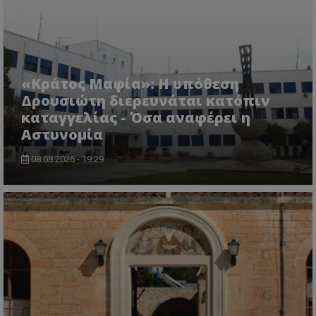
msToken
.tiktok.com
«Κράτος Μαφία»: Η υπόθεση
Δρουσιώτη διερευνάται κατόπιν
καταγγελίας - Όσα αναφέρει η
Αστυνομία
08.08.2026 - 19:29
CookieScriptConsent
CookieScript
www.tothemaonline.com