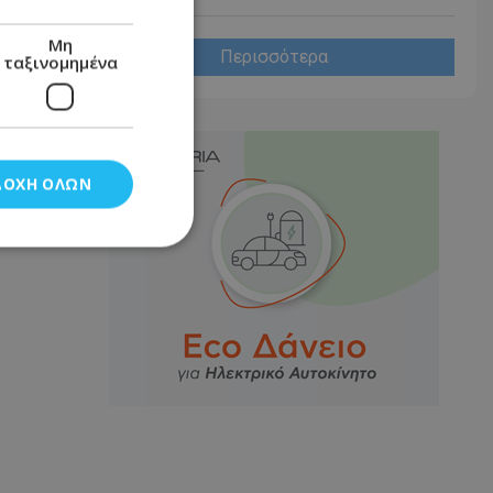
Μη
Περισσότερα
ταξινομημένα
ΔΟΧΉ ΌΛΩΝ
νομημένα
στη και τη
τητα cookies.
αποθηκεύει το
θεσης του χρήστη
 παρακολούθηση και
τα σύμφωνα με τον
ρρήτου των
ειών.