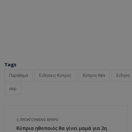
ASP.NET_SessionI
msToken
Tags
Παράθεμα
Ειδήσεις Κύπρος
Κύπρος Νέα
Είδηση
skip
CookieScriptConse
ΠΡΟΗΓΟΎΜΕΝΟ ΆΡΘΡΟ
Κύπρια ηθοποιός θα γίνει μαμά για 2η