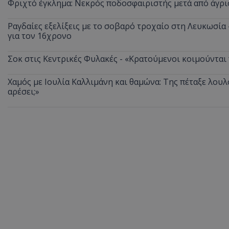
Φριχτό έγκλημα: Νεκρός ποδοσφαιριστής μετά από άγρι
ASP.NET_SessionI
Ραγδαίες εξελίξεις με το σοβαρό τροχαίο στη Λευκωσία
για τον 16χρονο
Σοκ στις Κεντρικές Φυλακές - «Κρατούμενοι κοιμούνται
VISITOR_PRIVACY
Χαμός με Ιουλία Καλλιμάνη και θαμώνα: Της πέταξε λουλ
αρέσει;»
__cf_bm
__cf_bm