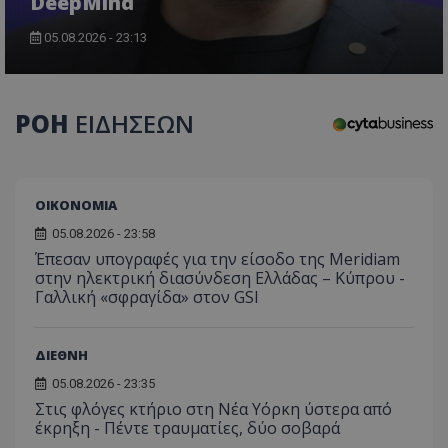
DeepMind
05.08.2026 - 23:13
ΡΟΗ
ΕΙΔΗΣΕΩΝ
usprivacy
.themasports.tothemaonline.co
ΟΙΚΟΝΟΜΙΑ
05.08.2026 - 23:58
Έπεσαν υπογραφές για την είσοδο της Meridiam
στην ηλεκτρική διασύνδεση Ελλάδας – Κύπρου -
Γαλλική «σφραγίδα» στον GSI
ΔΙΕΘΝΗ
05.08.2026 - 23:35
Προμηθευτής
Στις φλόγες κτήριο στη Νέα Υόρκη ύστερα από
Ονοματεπώνυμο
Λήξη
Περιγραφή
Προμηθευτής
/
Πεδίο
/
έκρηξη - Πέντε τραυματίες, δύο σοβαρά
Ονοματεπώνυμο
Λήξη
Περιγραφή
Πεδίο
Προμηθευτής
/
Ονοματεπώνυμο
Λήξη
Περιγ
A_1283
gml-grp.com
2 μήνες 4
Αυτό το cook