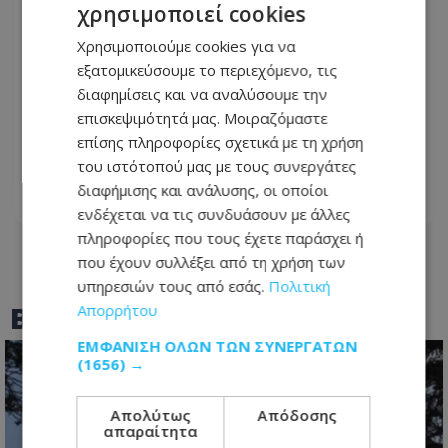
χρησιμοποιεί cookies
Χρησιμοποιούμε cookies για να
εξατομικεύσουμε το περιεχόμενο, τις
διαφημίσεις και να αναλύσουμε την
Κορίνα Σακελλαροπούλου: Η κόρη του
επισκεψιμότητά μας. Μοιραζόμαστε
Μένιου Σακελλαρόπουλου στα Δύο
επίσης πληροφορίες σχετικά με τη χρήση
μαύρα πουκάμισα
του ιστότοπού μας με τους συνεργάτες
διαφήμισης και ανάλυσης, οι οποίοι
05.08.2026 - 08:25
ενδέχεται να τις συνδυάσουν με άλλες
πληροφορίες που τους έχετε παράσχει ή
που έχουν συλλέξει από τη χρήση των
υπηρεσιών τους από εσάς.
Πολιτική
BEST OF
TOTHEMAONLINE
Απορρήτου
ΕΜΦΆΝΙΣΗ ΌΛΩΝ ΤΩΝ ΣΥΝΕΡΓΑΤΏΝ
(1656) →
Απολύτως
Απόδοσης
απαραίτητα