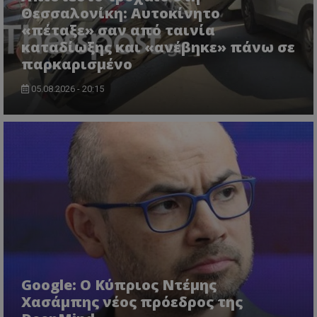
Θεσσαλονίκη: Αυτοκίνητο
«πέταξε» σαν από ταινία
msToken
.tiktok.com
καταδίωξης και «ανέβηκε» πάνω σε
παρκαρισμένο
05.08.2026 - 20:15
CookieScriptConsent
CookieScript
www.tothemaonline.com
Google: Ο Κύπριος Ντέμης
Χασάμπης νέος πρόεδρος της