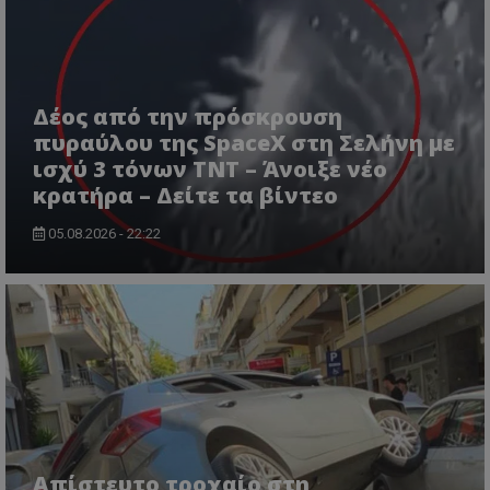
Δέος από την πρόσκρουση
πυραύλου της SpaceX στη Σελήνη με
ισχύ 3 τόνων TNT – Άνοιξε νέο
κρατήρα – Δείτε τα βίντεο
ASP.NET_SessionId
Microsoft Corporation
05.08.2026 - 22:22
lifenewscy.tothemaonline.com
Απίστευτο τροχαίο στη