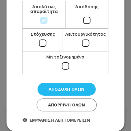
Απολύτως
Απόδοσης
απαραίτητα
Στόχευσης
Λειτουργικότητας
Μη ταξινομημένα
Πρωτοβουλία Μνήμης Ισαάκ-
Σολωμού: Συμβολικό κλείσιμο
ΑΠΟΔΟΧΉ ΌΛΩΝ
οδοφραγμάτων
07.08.2026 - 08:53
ΑΠΌΡΡΙΨΗ ΌΛΩΝ
ΕΜΦΆΝΙΣΗ ΛΕΠΤΟΜΕΡΕΙΏΝ