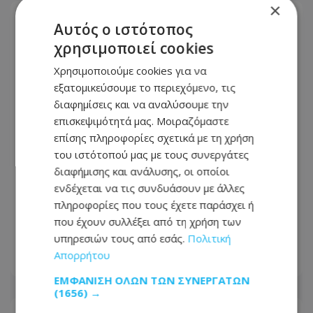
×
Αυτός ο ιστότοπος
χρησιμοποιεί cookies
Χρησιμοποιούμε cookies για να
εξατομικεύσουμε το περιεχόμενο, τις
διαφημίσεις και να αναλύσουμε την
επισκεψιμότητά μας. Μοιραζόμαστε
επίσης πληροφορίες σχετικά με τη χρήση
του ιστότοπού μας με τους συνεργάτες
διαφήμισης και ανάλυσης, οι οποίοι
ενδέχεται να τις συνδυάσουν με άλλες
Πάρκο Καλλιτεχνών «Μεσόγειος»: Από
πληροφορίες που τους έχετε παράσχει ή
κόσμημα της Λάρνακας… σε σύμβολο
που έχουν συλλέξει από τη χρήση των
εγκατάλειψης
υπηρεσιών τους από εσάς.
Πολιτική
Απορρήτου
07.08.2026 - 10:47
ΕΜΦΆΝΙΣΗ ΌΛΩΝ ΤΩΝ ΣΥΝΕΡΓΑΤΏΝ
(1656) →