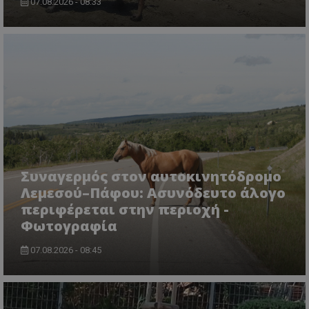
07.08.2026 - 08:33
msToken
.tiktok.com
Συναγερμός στον αυτοκινητόδρομο
Λεμεσού–Πάφου: Ασυνόδευτο άλογο
περιφέρεται στην περιοχή -
Φωτογραφία
07.08.2026 - 08:45
CookieScriptConsent
CookieScript
www.tothemaonline.com