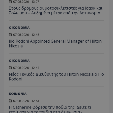
τον τρ
07.08.2026 - 13:07
του 
οποίο 
Στους δρόμους οι μοτοσικλετιστές για Ισαάκ και
επισκέπ
πρόσβα
Σολωμού – Αυξημένα μέτρα από την Αστυνομία
ιστοσε
Συλλέγε
για τις
του χρ
ΟΙΚΟΝΟΜΙΑ
ιστοσε
ποιες σ
07.08.2026 - 12:45
έχουν 
Ilio Rodoni Appointed General Manager of Hilton
_ga_J7RS52TMNC
.tothemaonline.com
1 χρόνος 1
Αυτό τ
Nicosia
μήνας
χρησιμ
από το
Analyti
διατήρ
ΟΙΚΟΝΟΜΙΑ
κατάσ
περιόδ
07.08.2026 - 12:44
σύνδεσ
Νέος Γενικός Διευθυντής του Hilton Nicosia ο Ilio
Rodoni
ΚΟΙΝΩΝΙΑ
07.08.2026 - 12:43
Η Catherine φόρεσε την ποδιά της: Δείτε τι
ετοίμασε για τα παιδιά στη Λευκωσία -