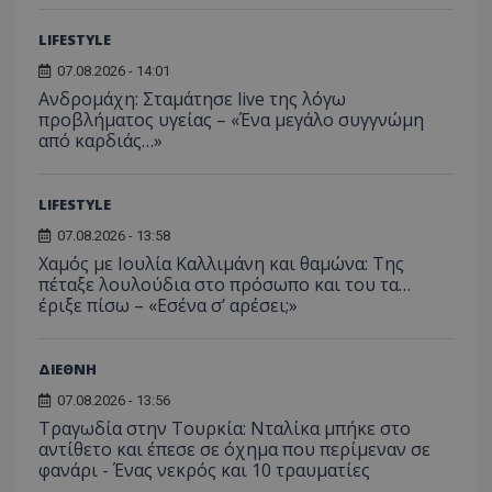
την πι
για 
μπορούν να
χρησιμ
παρά
χρησιμοποιη
υπηρεσ
LIFESTYLE
σειρ
για τη βελτί
ανάλυσ
διαφ
της εμπειρίας
Google
προϊ
07.08.2026 - 14:01
χρήστη ή για
cookie
η υπ
αναλυτικούς
χρησιμ
Ανδρομάχη: Σταμάτησε live της λόγω
προσ
σκοπούς.
για τη
πραγ
προβλήματος υγείας – «Ένα μεγάλο συγγνώμη
μοναδι
χρόν
__Secure-
.youtube.com
5 μήνες 4
από καρδιάς…»
χρηστώ
διαφ
ROLLOUT_TOKEN
εβδομάδες
εκχωρώ
τρίτ
τυχαία
ttwid
.tiktok.com
11 μήνες 4
Αυτό το cook
παραγό
CEK
gml-grp.com
1 χρόνος 1
Αυτό
εβδομάδες
συνδέεται σ
αριθμό
LIFESTYLE
μήνας
χρησ
με την ανάλυ
αναγνω
για 
την
πελάτη
07.08.2026 - 13:58
παρα
παραμετροπο
Περιλα
των
Χαμός με Ιουλία Καλλιμάνη και θαμώνα: Της
παράδοση
κάθε α
αλλη
περιεχομένου
σελίδας
πέταξε λουλούδια στο πρόσωπο και του τα…
του 
βάση τις
ιστότο
την 
έριξε πίσω – «Εσένα σ’ αρέσει;»
αλληλεπιδράσ
χρησιμ
την 
των χρηστών,
για τον
για ν
χωρίς
υπολογ
την 
συγκεκριμένε
δεδομέ
χρήσ
ΔΙΕΘΝΗ
λεπτομέρειες,
επισκε
παρα
γενική
περιόδ
προσ
κατηγοριοπο
07.08.2026 - 13:56
σύνδεσ
περι
είναι προκλητ
καμπάνι
Τραγωδία στην Τουρκία: Νταλίκα μπήκε στο
αναφο
uid
.adform.net
1 μήνας 4
Αυτό
αντίθετο και έπεσε σε όχημα που περίμεναν σε
XYZ
gml-grp.com
2 μήνες 4
Δεδομένου ότ
αναλυτ
εβδομάδες
παρέ
εβδομάδες
συγκεκριμένο
στοιχε
φανάρι - Ένας νεκρός και 10 τραυματίες
μονα
σκοπός του c
ιστότο
εκχω