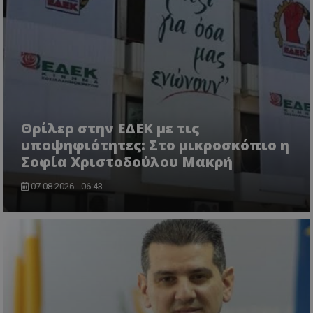
ASP.NET_SessionId
Microsoft Corporation
themasports.tothemaonline.co
Θρίλερ στην ΕΔΕΚ με τις
υποψηφιότητες: Στο μικροσκόπιο η
Σοφία Χριστοδούλου Μακρή
07.08.2026 - 06:43
VISITOR_PRIVACY_METADATA
YouTube
.youtube.com