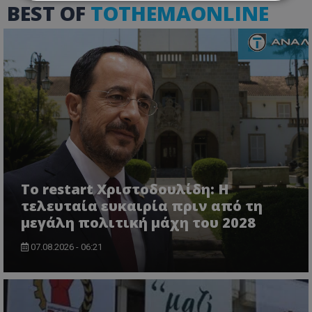
BEST OF
TOTHEMAONLINE
Απολύτως απαραίτητα
Απόδοσης
Στόχευσης
Λειτουργικότητας
Μη ταξινομημένα
Τα απολύτως απαραίτητα cookies επιτρέπουν
βασικές λειτουργίες του ιστότοπου, όπως τη
σύνδεση χρήστη και τη διαχείριση λογαριασμού.
Ο ιστότοπος δεν μπορεί να χρησιμοποιηθεί σωστά
χωρίς τα απολύτως απαραίτητα cookies.
Ονοματεπώνυμο
Προμηθευτής
/
Πεδίο
usprivacy
.lifenewscy.tothemaonline.com
Το restart Χριστοδουλίδη: Η
τελευταία ευκαιρία πριν από τη
μεγάλη πολιτική μάχη του 2028
07.08.2026 - 06:21