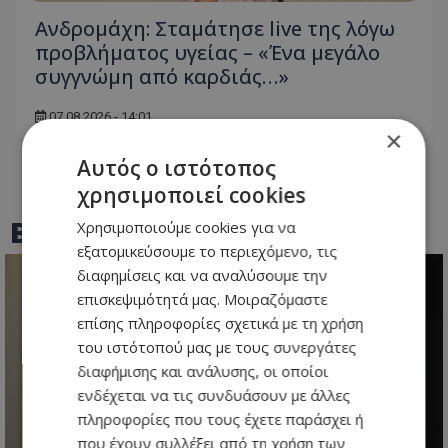
Ανδρομάχη: Σταμάτησε live της λόγω
προβλήματος υγείας – «Ένα μεγάλο
συγγνώμη από καρδιάς…»
07.08.2026 - 14:01
×
Αυτός ο ιστότοπος
χρησιμοποιεί cookies
BEST OF
TOTHEMAONLINE
Χρησιμοποιούμε cookies για να
εξατομικεύσουμε το περιεχόμενο, τις
διαφημίσεις και να αναλύσουμε την
επισκεψιμότητά μας. Μοιραζόμαστε
επίσης πληροφορίες σχετικά με τη χρήση
του ιστότοπού μας με τους συνεργάτες
διαφήμισης και ανάλυσης, οι οποίοι
ενδέχεται να τις συνδυάσουν με άλλες
πληροφορίες που τους έχετε παράσχει ή
που έχουν συλλέξει από τη χρήση των