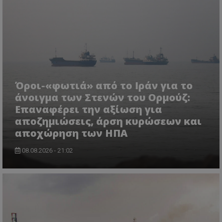
ASP.NET_SessionId
Microsoft Corporation
themasports.tothemaonline.co
Όροι-«φωτιά» από το Ιράν για το
άνοιγμα των Στενών του Ορμούζ:
Επαναφέρει την αξίωση για
αποζημιώσεις, άρση κυρώσεων και
αποχώρηση των ΗΠΑ
08.08.2026 - 21:02
VISITOR_PRIVACY_METADATA
YouTube
.youtube.com