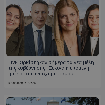
ASP.NET_SessionId
Microsoft Corporation
themasports.tothemaonline.co
LIVE: Ορκίστηκαν σήμερα τα νέα μέλη
της κυβέρνησης - Ξεκινά η επόμενη
VISITOR_PRIVACY_METADATA
YouTube
ημέρα του ανασχηματισμού
.youtube.com
06.08.2026 - 09:26