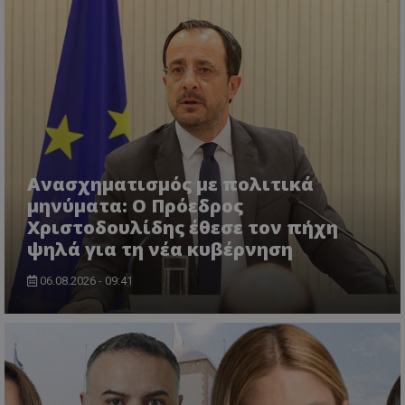
msToken
.tiktok.com
Ανασχηματισμός με πολιτικά
μηνύματα: Ο Πρόεδρος
Χριστοδουλίδης έθεσε τον πήχη
ψηλά για τη νέα κυβέρνηση
06.08.2026 - 09:41
CookieScriptConsent
CookieScript
www.tothemaonline.com