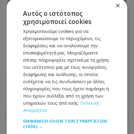
×
Αυτός ο ιστότοπος
χρησιμοποιεί cookies
Χρησιμοποιούμε cookies για να
εξατομικεύσουμε το περιεχόμενο, τις
διαφημίσεις και να αναλύσουμε την
επισκεψιμότητά μας. Μοιραζόμαστε
επίσης πληροφορίες σχετικά με τη χρήση
του ιστότοπού μας με τους συνεργάτες
διαφήμισης και ανάλυσης, οι οποίοι
Σενέκης: «Αναλαμβάνουμε με βαριά
ενδέχεται να τις συνδυάσουν με άλλες
ευθύνη – Θα τιμήσουμε μέχρι τέλους
πληροφορίες που τους έχετε παράσχει ή
το κυβερνητικό πρόγραμμα»
που έχουν συλλέξει από τη χρήση των
υπηρεσιών τους από εσάς.
Πολιτική
06.08.2026 - 10:04
Απορρήτου
ΕΜΦΆΝΙΣΗ ΌΛΩΝ ΤΩΝ ΣΥΝΕΡΓΑΤΏΝ
(1656) →