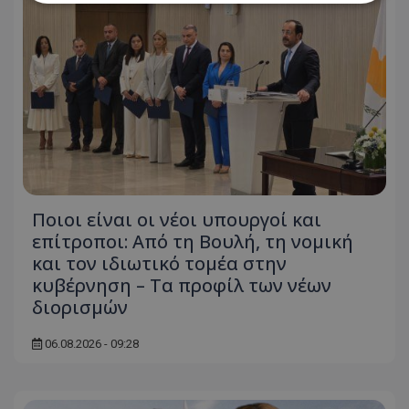
Απολύτως απαραίτητα
Απόδοσης
Στόχευσης
Λειτουργικότητας
Μη ταξινομημένα
Τα απολύτως απαραίτητα cookies επιτρέπουν
βασικές λειτουργίες του ιστότοπου, όπως τη
σύνδεση χρήστη και τη διαχείριση λογαριασμού.
Ο ιστότοπος δεν μπορεί να χρησιμοποιηθεί σωστά
χωρίς τα απολύτως απαραίτητα cookies.
Ονοματεπώνυμο
Προμηθευτής
/
Πεδίο
Ποιοι είναι οι νέοι υπουργοί και
επίτροποι: Από τη Βουλή, τη νομική
usprivacy
.lifenewscy.tothemaonline.com
και τον ιδιωτικό τομέα στην
κυβέρνηση – Τα προφίλ των νέων
διορισμών
06.08.2026 - 09:28