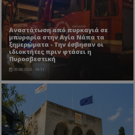
τον 
τον τρ
του 
οποίο 
επισκέπ
πρόσβα
ιστοσε
Συλλέγε
για τις
Αναστάτωση από πυρκαγιά σε
του χρ
μπυραρία στην Αγία Νάπα τα
ιστοσε
ποιες σ
ξημερώματα - Την έσβησαν οι
έχουν 
ιδιοκτήτες πριν φτάσει η
_ga_J7RS52TMNC
.tothemaonline.com
1 χρόνος 1
Αυτό τ
Πυροσβεστική
μήνας
χρησιμ
από το
Analyti
06.08.2026 - 08:51
διατήρ
κατάσ
περιόδ
σύνδεσ