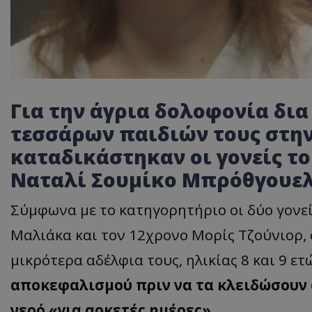
Γι
α
την
άγρι
α
δολοφονί
α
δι
α
τεσσάρων
πα
ιδιών
τους
στη
κατα
δικάστηκ
αν
οι
γονείς
το
Νατα
λί
Σουμίκο
Μπ
ρόθγουε
Σύμφων
α
με
το
κα
τηγορητήριο
οι
δύο
γονε
Μα
λιάκ
α και
τον
12χρονο
Μορίς
Τζούνιορ
,
μικρότερ
α α
δέλφι
α
τους
,
ηλικί
ας 8 και 9
ετ
απ
οκεφ
α
λισμού
π
ριν
να τα
κλειδώσουν
νερό
«
γι
α α
ρκετές
ημέρες
».