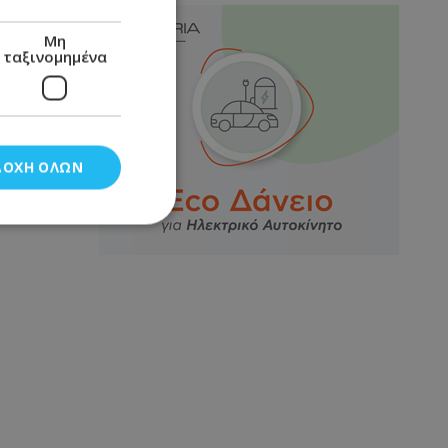
Μη
ταξινομημένα
ΔΟΧΉ ΌΛΩΝ
νομημένα
στη και τη
τητα cookies.
αποθηκεύει το
θεσης του χρήστη
 παρακολούθηση και
τα σύμφωνα με τον
ρρήτου των
ειών.