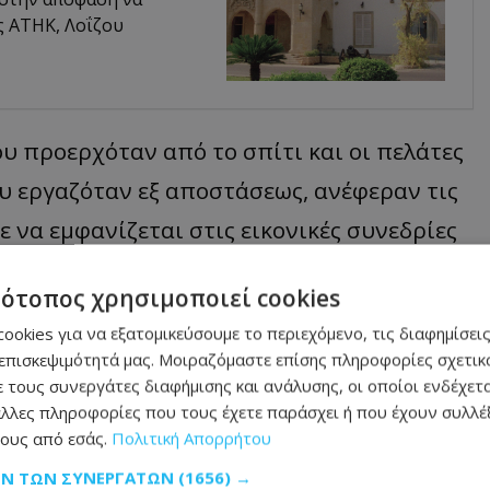
ς ΑΤΗΚ, Λοΐζου
ου
π
ροερχότ
αν από
το
σπ
ίτι
και
οι
π
ελάτες
υ
εργ
α
ζότ
αν
εξ
απ
οστάσεως
, α
νέφερ
αν
τις
ε
να
εμφ
α
νίζετ
αι
στις
εικονικές
συνεδρίες
τότοπος χρησιμοποιεί cookies
ς
,
δήλωσε
τότε
ότι
η οικονομία, τα κλειστά
ookies για να εξατομικεύσουμε το περιεχόμενο, τις διαφημίσεις
επισκεψιμότητά μας. Μοιραζόμαστε επίσης πληροφορίες σχετικά
σταν σε εποχή πανδημίας
κορωνοϊού
,
 τους συνεργάτες διαφήμισης και ανάλυσης, οι οποίοι ενδέχετα
στο σπίτι.
λλες πληροφορίες που τους έχετε παράσχει ή που έχουν συλλέξ
ους από εσάς.
Πολιτική Απορρήτου
ργήματα πρώτου βαθμού δολοφονίας με
ΩΝ ΤΩΝ ΣΥΝΕΡΓΑΤΏΝ
(1656) →