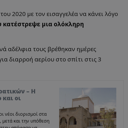
του
2020
με
τον
εισ
α
γγελέ
α να
κάνει
λόγο
υ
κα
τέστρεψε
μι
α
ολόκληρη
νά
α
δέλφι
α
τους
β
ρέθηκ
αν
ημέρες
γι
α
δι
α
ρροή
α
ερίου
στο
σπ
ίτι
στις
3
ρατικών – Η
 και οι
οι νέοι διορισμοί στα
 μετά και την υπόθεση
 στην απόφαση να