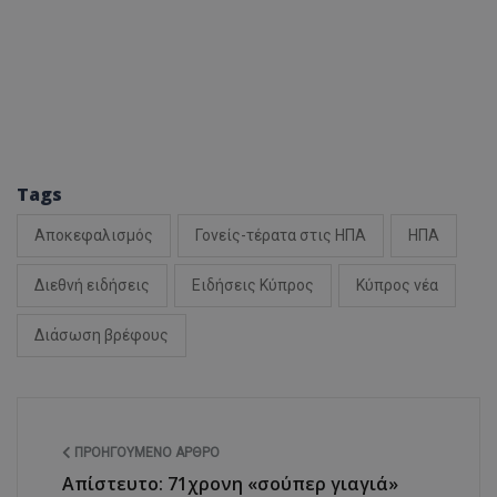
ASP.NET_SessionI
Tags
Αποκεφαλισμός
Γονείς-τέρατα στις ΗΠΑ
ΗΠΑ
msToken
Διεθνή ειδήσεις
Ειδήσεις Κύπρος
Κύπρος νέα
Διάσωση βρέφους
CookieScriptConse
ΠΡΟΗΓΟΎΜΕΝΟ ΆΡΘΡΟ
Απίστευτο: 71χρονη «σούπερ γιαγιά»