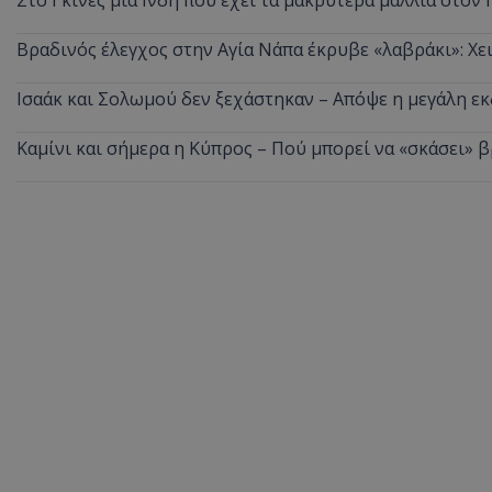
Στο Γκίνες μία Ινδή που έχει τα μακρύτερα μαλλιά στον 
ASP.NET_SessionI
Βραδινός έλεγχος στην Αγία Νάπα έκρυβε «λαβράκι»: Χε
Ισαάκ και Σολωμού δεν ξεχάστηκαν – Απόψε η μεγάλη 
Καμίνι και σήμερα η Κύπρος – Πού μπορεί να «σκάσει» 
VISITOR_PRIVACY
__cf_bm
__cf_bm