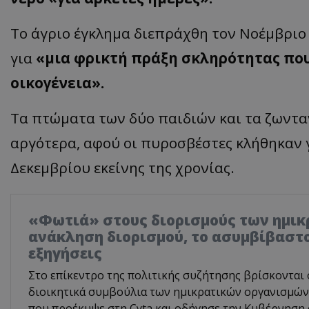
Το
άγριο
έγκλημ
α
διε
π
ράχθη
τον
Νοέμ
β
ριο
γι
α
«
μι
α
φρικτή
π
ράξη
σκληρότητ
ας π
ο
οικογένει
α
».
Τα π
τώμ
ατα
των
δύο
πα
ιδιών
και τα
ζωντ
α
α
ργότερ
α, α
φού
οι
π
υροσ
β
έστες
κλήθηκ
αν
Δεκεμ
β
ρίου
εκείνης
της
χρονί
ας.
«Φωτιά» στους διορισμούς των ημικ
ανάκληση διορισμού, το ασυμβίβαστο
εξηγήσεις
Στο επίκεντρο της πολιτικής συζήτησης βρίσκονται 
διοικητικά συμβούλια των ημικρατικών οργανισμών,
που προέκυψε στη Cyta και οδήγησε την Κυβέρνηση