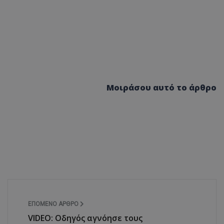
δευτερόλεπτα
για τη διάκρισ
.twitter.com
και ρομπότ. Αυτ
για τον ιστότοπ
κάνει έγκυρες α
τη χρήση του ι
d
συνεδρία
Αυτό το cookie 
Microsoft Corporation
Doubleclick και
lifenewscy.tothemaonline.com
πληροφορίες σχ
με τον οποίο ο 
χρησιμοποιεί το
τυχόν διαφημίσ
Μοιράσου αυτό το άρθρο
έχει δει ο τελικ
επισκεφθεί τον 
.tiktok.com
1 εβδομάδα 3
Αυτό το cookie 
μέρες
για σκοπούς τα
ασφάλειας, εξα
χρήστες παραμέ
και τα δεδομένα
εξασφαλισμένα
περιηγούνται μ
ιστοσελίδας ή 
τις υπηρεσίες τ
nt
4 εβδομάδες
Αυτό το cookie 
CookieScript
2 μέρες
από την υπηρεσί
www.tothemaonline.com
Script.com για 
προτιμήσεις συ
ΕΠΌΜΕΝΟ ΆΡΘΡΟ
επισκέπτη Είναι
banner cookie 
VIDEO: Οδηγός αγνόησε τους
να λειτουργεί σ