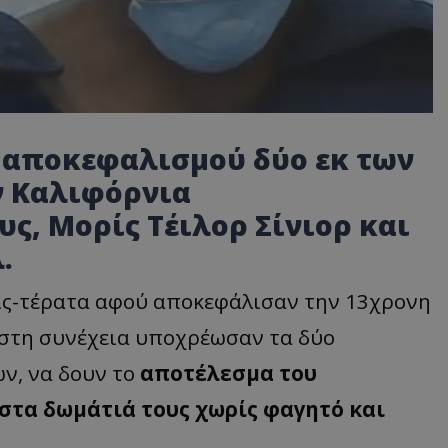
 απ
οκεφ
α
λισμού
δύο
εκ
των
ν
Κα
λιφόρνι
α
υς
,
Μορίς
Τέιλορ
Σίνιορ
και
λ
.
ίς-τέρ
ατα α
φού
απ
οκεφάλισ
αν
την
13χρονη
στη
συνέχει
α υπ
οχρέωσ
αν τα
δύο
ών
, να
δουν
το
απ
οτέλεσμ
α
του
στ
α
δωμάτιά
τους
χωρίς
φα
γητό
και