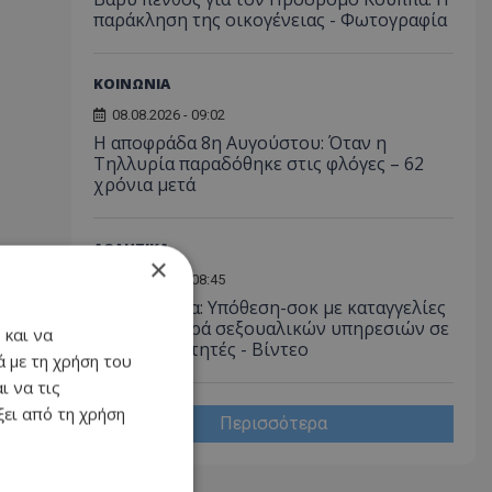
παράκληση της οικογένειας - Φωτογραφία
ΚΟΙΝΩΝΙΑ
08.08.2026 - 09:02
Η αποφράδα 8η Αυγούστου: Όταν η
Τηλλυρία παραδόθηκε στις φλόγες – 62
χρόνια μετά
ΑΘΛΗΤΙΚΑ
×
08.08.2026 - 08:45
Νότια Κορέα: Υπόθεση-σοκ με καταγγελίες
για προσφορά σεξουαλικών υπηρεσιών σε
 και να
ξένους διαιτητές - Bίντεο
 με τη χρήση του
ι να τις
ει από τη χρήση
Περισσότερα