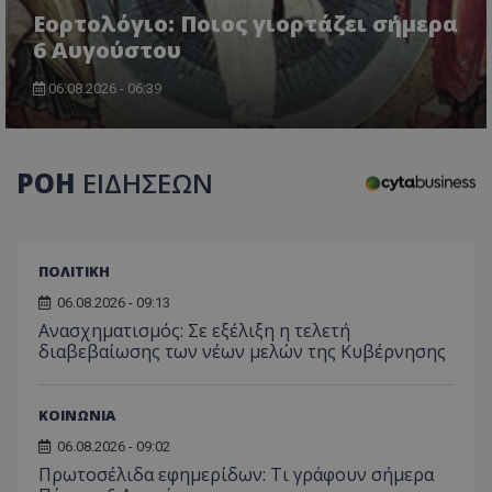
τον 
τον τρ
του 
Εορτολόγιο: Ποιος γιορτάζει σήμερα
οποίο 
επισκέπ
6 Αυγούστου
πρόσβα
ιστοσε
Συλλέγε
06.08.2026 - 06:39
για τις
του χρ
ιστοσε
ποιες σ
έχουν 
ΡΟΗ
ΕΙΔΗΣΕΩΝ
_ga_J7RS52TMNC
.tothemaonline.com
1 χρόνος 1
Αυτό τ
μήνας
χρησιμ
από το
Analyti
διατήρ
ΠΟΛΙΤΙΚΗ
κατάσ
περιόδ
σύνδεσ
06.08.2026 - 09:13
Ανασχηματισμός: Σε εξέλιξη η τελετή
διαβεβαίωσης των νέων μελών της Κυβέρνησης
ΚΟΙΝΩΝΙΑ
06.08.2026 - 09:02
Πρωτοσέλιδα εφημερίδων: Τι γράφουν σήμερα