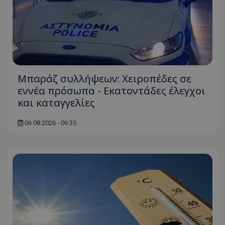
ASP.NET_SessionId
Microsoft Corporation
themasports.tothemaonline.co
Μπαράζ συλλήψεων: Χειροπέδες σε
εννέα πρόσωπα - Εκατοντάδες έλεγχοι
και καταγγελίες
06.08.2026 - 06:35
VISITOR_PRIVACY_METADATA
YouTube
.youtube.com