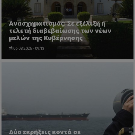
Ανασχηματισμός: Σε εξέλιξη η
τελετή διαβεβαίωσης των νέων
msToken
.tiktok.com
μελών της Κυβέρνησης
06.08.2026 - 09:13
CookieScriptConsent
CookieScript
www.tothemaonline.com
Δύο εκρήξεις κοντά σε