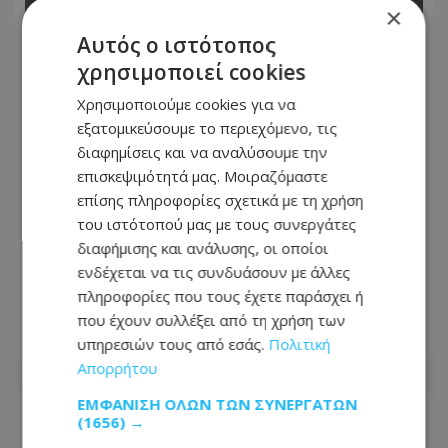
×
Αυτός ο ιστότοπος
χρησιμοποιεί cookies
Χρησιμοποιούμε cookies για να
εξατομικεύσουμε το περιεχόμενο, τις
διαφημίσεις και να αναλύσουμε την
επισκεψιμότητά μας. Μοιραζόμαστε
επίσης πληροφορίες σχετικά με τη χρήση
του ιστότοπού μας με τους συνεργάτες
Καταγγελία πολίτη: Αυτό που συνέβη
διαφήμισης και ανάλυσης, οι οποίοι
στις θέσεις ΑμεΑ στη Λάρνακα
ενδέχεται να τις συνδυάσουν με άλλες
προκαλεί οργή - Φωτογραφία
πληροφορίες που τους έχετε παράσχει ή
που έχουν συλλέξει από τη χρήση των
06.08.2026 - 08:36
υπηρεσιών τους από εσάς.
Πολιτική
Απορρήτου
ΕΜΦΆΝΙΣΗ ΌΛΩΝ ΤΩΝ ΣΥΝΕΡΓΑΤΏΝ
(1656) →