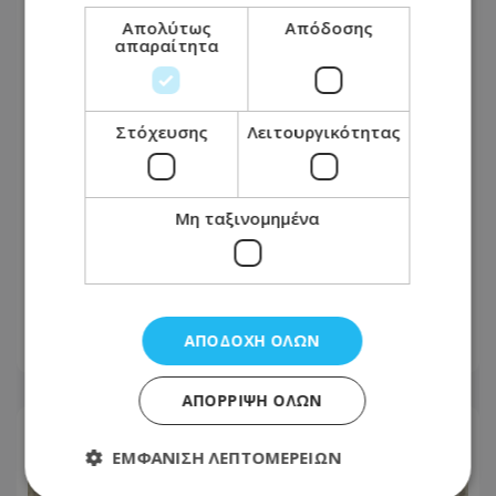
Απολύτως
Απόδοσης
απαραίτητα
Στόχευσης
Λειτουργικότητας
Μη ταξινομημένα
Βαθιά θλίψη για τον θάνατο του
Μάριου Γιασσουμή: Η παράκληση της
οικογένειας - Φωτογραφία
ΑΠΟΔΟΧΉ ΌΛΩΝ
06.08.2026 - 08:17
ΑΠΌΡΡΙΨΗ ΌΛΩΝ
ΕΜΦΆΝΙΣΗ ΛΕΠΤΟΜΕΡΕΙΏΝ