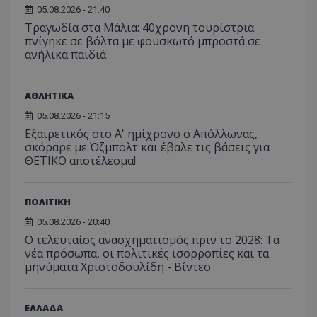
από το
05.08.2026 - 21:40
Analyti
Τραγωδία στα Μάλια: 40χρονη τουρίστρια
διατήρ
κατάσ
πνίγηκε σε βόλτα με φουσκωτό μπροστά σε
περιόδ
ανήλικα παιδιά
σύνδεσ
ΑΘΛΗΤΙΚΑ
05.08.2026 - 21:15
Εξαιρετικός στο Α' ημίχρονο ο Απόλλωνας,
σκόραρε με Όζμπολτ και έβαλε τις βάσεις για
ΘΕΤΙΚΟ αποτέλεσμα!
ΠΟΛΙΤΙΚΗ
05.08.2026 - 20:40
Ο τελευταίος ανασχηματισμός πριν το 2028: Τα
νέα πρόσωπα, οι πολιτικές ισορροπίες και τα
μηνύματα Χριστοδουλίδη - Βίντεο
ΕΛΛΑΔΑ