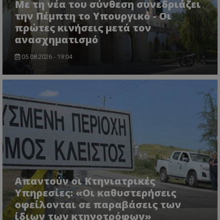
Με τη νέα του σύνθεση συνεδριάζει
την Πέμπτη το Υπουργικό - Οι
πρώτες κινήσεις μετά τον
ASP.NET_SessionId
Microsoft Corporation
ανασχηματισμό
lifenewscy.tothemaonline.com
05.08.2026 - 19:04
msToken
.tiktok.com
Απαντούν οι Κτηνιατρικές
Υπηρεσίες: «Οι καθυστερήσεις
οφείλονται σε παραβάσεις των
ίδιων των κτηνοτρόφων»