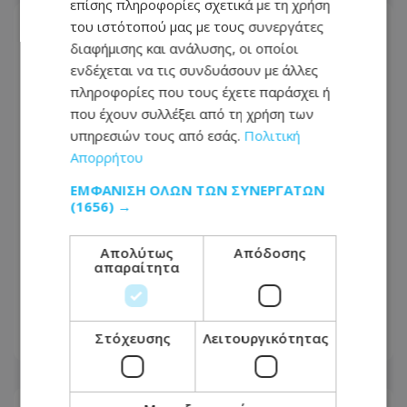
επίσης πληροφορίες σχετικά με τη χρήση
του ιστότοπού μας με τους συνεργάτες
διαφήμισης και ανάλυσης, οι οποίοι
ενδέχεται να τις συνδυάσουν με άλλες
πληροφορίες που τους έχετε παράσχει ή
που έχουν συλλέξει από τη χρήση των
υπηρεσιών τους από εσάς.
Πολιτική
Απορρήτου
ΕΜΦΆΝΙΣΗ ΌΛΩΝ ΤΩΝ ΣΥΝΕΡΓΑΤΏΝ
(1656) →
Απολύτως
Απόδοσης
ΕΔΕΚ: Υποψηφιότητα-έκπληξη την
απαραίτητα
τελευταία στιγμή - Τέσσερις στη μάχη
για την προεδρία
Στόχευσης
Λειτουργικότητας
05.08.2026 - 13:45