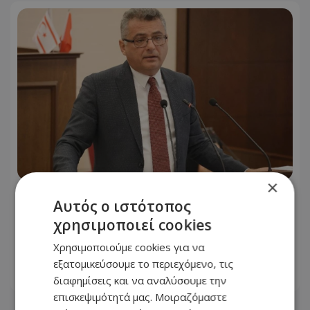
×
Έρχιουρμαν: «Ουσιαστική
Αυτός ο ιστότοπος
πρεοτοιμασία πριν τη νέα άτυπη
χρησιμοποιεί cookies
συνάντηση - Επτά θέματα έθεσε ο
Γκουτέρες»
Χρησιμοποιούμε cookies για να
εξατομικεύσουμε το περιεχόμενο, τις
05.08.2026 - 14:20
διαφημίσεις και να αναλύσουμε την
επισκεψιμότητά μας. Μοιραζόμαστε