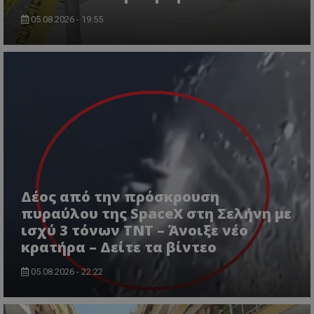
05.08.2026 - 19:55
CookieScriptConsent
CookieScript
www.tothemaonline.com
Δέος από την πρόσκρουση
πυραύλου της SpaceX στη Σελήνη με
ισχύ 3 τόνων TNT – Άνοιξε νέο
κρατήρα – Δείτε τα βίντεο
05.08.2026 - 22:22
usprivacy
.themasports.tothemaonline.co