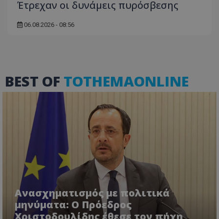
Έτρεχαν οι δυνάμεις πυρόσβεσης
06.08.2026 - 08:56
msToken
.tiktok.com
BEST OF
TOTHEMAONLINE
CookieScriptConsent
CookieScript
Ανασχηματισμός με πολιτικά
www.tothemaonline.com
μηνύματα: Ο Πρόεδρος
Χριστοδουλίδης έθεσε τον πήχη