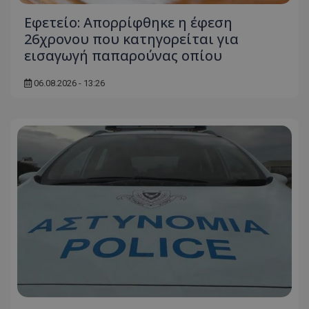
ASP.NET_SessionId
Microsoft Corporation
Εφετείο: Απορρίφθηκε η έφεση
themasports.tothemaonline.co
26χρονου που κατηγορείται για
εισαγωγή παπαρούνας οπίου
06.08.2026 - 13:26
VISITOR_PRIVACY_METADATA
YouTube
.youtube.com