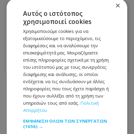
×
ΕΠΌΜΕΝΟ ΆΡΘΡΟ
Αθλητικές Μεταδόσεις (21/11): Από πού
Αυτός ο ιστότοπος
θα δείτε το ντέρμπι Πάφος - Άρης και
χρησιμοποιεί cookies
Oλυμπιακός - Παρί
Χρησιμοποιούμε cookies για να
21.11.2025 - 08:24
εξατομικεύσουμε το περιεχόμενο, τις
διαφημίσεις και να αναλύσουμε την
επισκεψιμότητά μας. Μοιραζόμαστε
ΣΧΕΤΙΚΑ ΑΡΘΡΑ
επίσης πληροφορίες σχετικά με τη χρήση
του ιστότοπού μας με τους συνεργάτες
διαφήμισης και ανάλυσης, οι οποίοι
ενδέχεται να τις συνδυάσουν με άλλες
πληροφορίες που τους έχετε παράσχει ή
που έχουν συλλέξει από τη χρήση των
υπηρεσιών τους από εσάς.
Πολιτική
Απορρήτου
ΕΜΦΆΝΙΣΗ ΌΛΩΝ ΤΩΝ ΣΥΝΕΡΓΑΤΏΝ
(1656) →