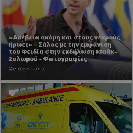
CookieScriptConsent
CookieScript
www.tothemaonline.com
«Ασέβεια ακόμη και στους νεκρούς
ήρωες» – Σάλος με την εμφάνιση
του Φειδία στην εκδήλωση Ισαάκ–
Σολωμού - Φωτογραφίες
09.08.2026 - 09:30
usprivacy
.themasports.tothemaonline.co