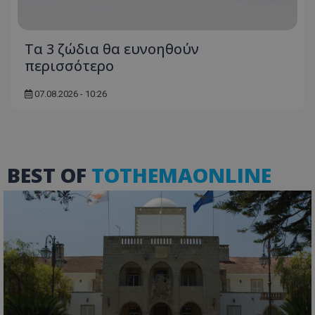
Τα 3 ζώδια θα ευνοηθούν
περισσότερο
07.08.2026 - 10:26
ASP.NET_SessionId
Microsoft Corporation
themasports.tothemaonline.co
BEST OF
TOTHEMAONLINE
VISITOR_PRIVACY_METADATA
YouTube