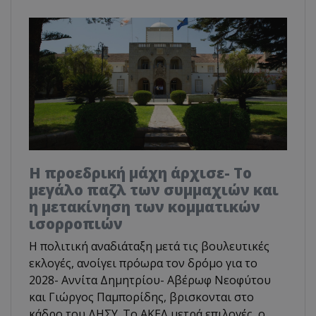
Η προεδρική μάχη άρχισε- Το
μεγάλο παζλ των συμμαχιών και
η μετακίνηση των κομματικών
ισορροπιών
Η πολιτική αναδιάταξη μετά τις βουλευτικές
εκλογές, ανοίγει πρόωρα τον δρόμο για το
2028- Αννίτα Δημητρίου- Αβέρωφ Νεοφύτου
και Γιώργος Παμπορίδης, βρισκονται στο
κάδρο του ΔΗΣΥ. Το ΑΚΕΛ μετρά επιλογές, ο