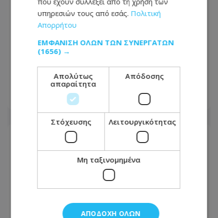
που έχουν συλλέξει από τη χρήση των
υπηρεσιών τους από εσάς.
Πολιτική
Απορρήτου
ΕΜΦΆΝΙΣΗ ΌΛΩΝ ΤΩΝ ΣΥΝΕΡΓΑΤΏΝ
(1656) →
«Βγήκα χάλια!»: Γιατί δεν μας
αρέσουμε στις φωτογραφίες, ενώ οι
Απολύτως
Απόδοσης
άλλοι μάς βλέπουν όμορφους
απαραίτητα
08.08.2026 - 17:44
Στόχευσης
Λειτουργικότητας
Μη ταξινομημένα
ΑΠΟΔΟΧΉ ΌΛΩΝ