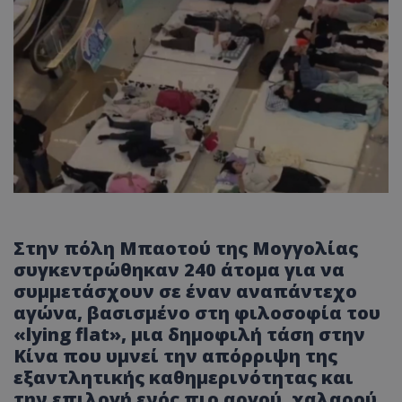
Στην πόλη
Μπαοτού
της Μογγολίας
συγκεντρώθηκαν 240 άτομα για να
συμμετάσχουν σε έναν αναπ
άντεχο
α
γών
α, βασισμένο στη φιλοσοφία του
«
lying
flat
»,
μια δημοφιλή τάση στην
Κίνα που υμνεί την απόρριψη της
εξαντλητικής καθημερινότητας και
την επιλογή ενός πιο αργού, χαλαρού