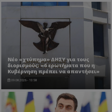
msToken
.tiktok.com
Νέο «χτύπημα» ΔΗΣΥ για τους
διορισμούς: «6 ερωτήματα που η
Κυβέρνηση πρέπει να απαντήσει»
09.08.2026 - 13:58