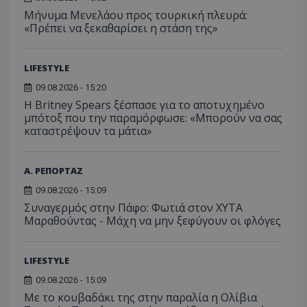
προβ
περιόδ
ενσω
Μήνυμα Μενελάου προς τουρκική πλευρά:
σύνδεσ
βίντε
«Πρέπει να ξεκαθαρίσει η στάση της»
C
1 μήνας
Αυτό τ
Adform
guest_id
1 χρόνος 1
Αυτό
Twitter Inc.
χρησιμ
.adform.net
μήνας
ρυθμ
.twitter.com
για τον
το Tw
προσδι
LIFESTYLE
αναγ
συχνότ
να π
επισκέ
09.08.2026 - 15:20
τον 
τον τρ
του 
Η Britney Spears ξέσπασε για το αποτυχημένο
οποίο 
επισκέπ
μπότοξ που την παραμόρφωσε: «Μπορούν να σας
πρόσβα
καταστρέψουν τα μάτια»
ιστοσε
Συλλέγε
για τις
του χρ
Α. ΡΕΠΟΡΤΑΖ
ιστοσε
ποιες σ
09.08.2026 - 15:09
έχουν 
Συναγερμός στην Πάφο: Φωτιά στον ΧΥΤΑ
_ga_J7RS52TMNC
.tothemaonline.com
1 χρόνος 1
Αυτό τ
Μαραθούντας - Μάχη να μην ξεφύγουν οι φλόγες
μήνας
χρησιμ
από το
Analyti
διατήρ
κατάσ
LIFESTYLE
περιόδ
σύνδεσ
09.08.2026 - 15:09
Με το κουβαδάκι της στην παραλία η Ολίβια