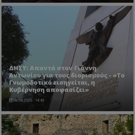
ASP.NET_SessionId
Microsoft Corporation
lifenewscy.tothemaonline.com
ΔΗΣΥ: Απαντά στον Γιάννη
Αντωνίου για τους διορισμούς - «Το
Γνωμοδοτικό εισηγείται, η
Κυβέρνηση αποφασίζει»
08.08.2026 - 14:43
msToken
.tiktok.com