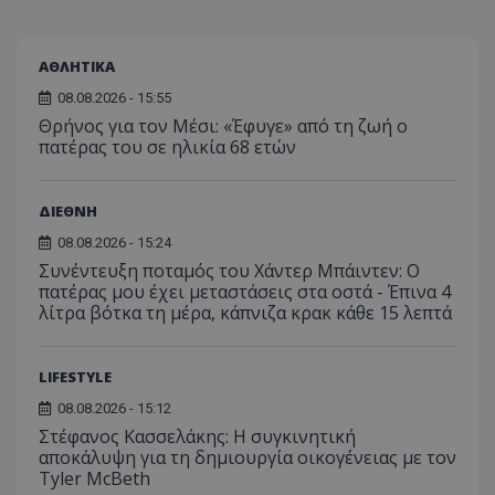
δεδο
συγκεκριμέν
εμπειρ
μπορ
λειτουργιών 
χρήστη
σταλ
ιστοσελίδα. 
αναλύο
μέρο
να συμβάλει 
απόδοσ
ΑΘΛΗΤΙΚΑ
ανάλ
ενίσχυση της
ιστοσε
αναφ
εμπειρίας του
08.08.2026 - 15:55
χρήστη ή στη
_ga_ECPYT7ERET
.tothemaonline.com
1 χρόνος 1
Αυτό τ
YSC
συνεδρία
Αυτό
Google LLC
παρακολούθη
μήνας
χρησιμ
Θρήνος για τον Μέσι: «Έφυγε» από τη ζωή ο
έχει 
.youtube.com
της συμπερι
από το
πατέρας του σε ηλικία 68 ετών
από 
του χρήστη γ
Analyti
για ν
ανάλυση των
διατήρ
παρα
επιδόσεων.
κατάσ
προβ
περιόδ
ενσω
ΔΙΕΘΝΗ
σύνδεσ
βίντε
08.08.2026 - 15:24
C
1 μήνας
Αυτό τ
Adform
guest_id
1 χρόνος 1
Αυτό
Twitter Inc.
χρησιμ
.adform.net
Συνέντευξη ποταμός του Χάντερ Μπάιντεν: Ο
μήνας
ρυθμ
.twitter.com
για τον
το Tw
πατέρας μου έχει μεταστάσεις στα οστά - Έπινα 4
προσδι
αναγ
συχνότ
λίτρα βότκα τη μέρα, κάπνιζα κρακ κάθε 15 λεπτά
να π
επισκέ
τον 
τον τρ
του 
οποίο 
επισκέπ
LIFESTYLE
πρόσβα
ιστοσε
08.08.2026 - 15:12
Συλλέγε
για τις
Στέφανος Κασσελάκης: Η συγκινητική
του χρ
αποκάλυψη για τη δηµιουργία οικογένειας με τον
ιστοσε
Tyler McBeth
ποιες σ
έχουν 