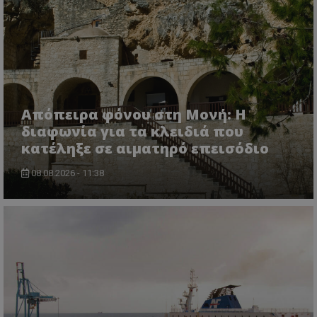
Απόπειρα φόνου στη Μονή: Η
διαφωνία για τα κλειδιά που
κατέληξε σε αιματηρό επεισόδιο
CookieScriptConsent
CookieScript
08.08.2026 - 11:38
www.tothemaonline.com