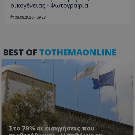
οικογένειας - Φωτογραφία
08.08.2026 - 09:23
VISITOR_PRIVACY_METADATA
YouTube
BEST OF
TOTHEMAONLINE
.youtube.com
Στο 78% οι εισηγήσεις που