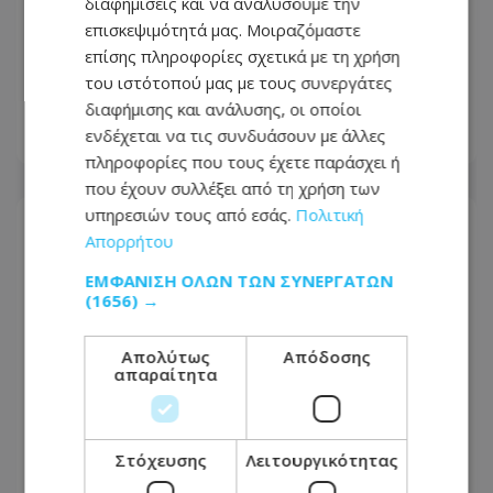
διαφημίσεις και να αναλύσουμε την
επισκεψιμότητά μας. Μοιραζόμαστε
Αγνώριστη η Λεωφόρος Τσερίου:
επίσης πληροφορίες σχετικά με τη χρήση
Τέλος η ταλαιπωρία σε μεγάλο τμήμα
του ιστότοπού μας με τους συνεργάτες
της - Οι εικόνες που ανέβασε πολίτης
διαφήμισης και ανάλυσης, οι οποίοι
ενδέχεται να τις συνδυάσουν με άλλες
08.08.2026 - 14:30
πληροφορίες που τους έχετε παράσχει ή
που έχουν συλλέξει από τη χρήση των
υπηρεσιών τους από εσάς.
Πολιτική
Απορρήτου
ΕΜΦΆΝΙΣΗ ΌΛΩΝ ΤΩΝ ΣΥΝΕΡΓΑΤΏΝ
(1656) →
Απολύτως
Απόδοσης
απαραίτητα
Στόχευσης
Λειτουργικότητας