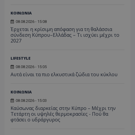
_ga_J7RS52TMNC
.tothemaonline.com
1 χρόνος 1
Αυτό τ
ΚΟΙΝΩΝΙΑ
μήνας
χρησιμ
από το
Analyti
08.08.2026 - 15:08
διατήρ
Έρχεται η κρίσιμη απόφαση για τη θαλάσσια
κατάσ
περιόδ
σύνδεση Κύπρου–Ελλάδας – Τι ισχύει μέχρι το
σύνδεσ
2027
LIFESTYLE
08.08.2026 - 15:05
Αυτά είναι τα πιο ελκυστικά ζώδια του κύκλου
ΚΟΙΝΩΝΙΑ
08.08.2026 - 15:03
Καύσωνας διαρκείας στην Κύπρο – Μέχρι την
Τετάρτη οι υψηλές θερμοκρασίες - Πού θα
φτάσει ο υδράργυρος