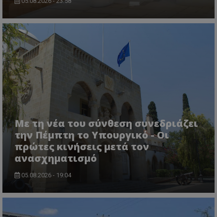
05.08.2026 - 23:58
ASP.NET_SessionId
Microsoft Corporation
lifenewscy.tothemaonline.com
Με τη νέα του σύνθεση συνεδριάζει
την Πέμπτη το Υπουργικό - Οι
πρώτες κινήσεις μετά τον
ανασχηματισμό
05.08.2026 - 19:04