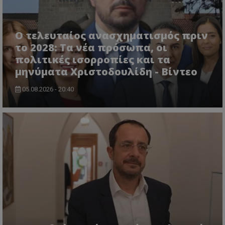
Ο τελευταίος ανασχηματισμός πριν
το 2028: Τα νέα πρόσωπα, οι
πολιτικές ισορροπίες και τα
μηνύματα Χριστοδουλίδη - Βίντεο
05.08.2026 - 20:40
VISITOR_PRIVACY_METADATA
YouTube
.youtube.com