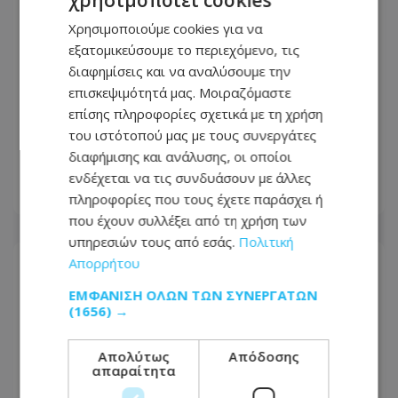
Χρησιμοποιούμε cookies για να
εξατομικεύσουμε το περιεχόμενο, τις
διαφημίσεις και να αναλύσουμε την
επισκεψιμότητά μας. Μοιραζόμαστε
επίσης πληροφορίες σχετικά με τη χρήση
Προσοχή: Αυτόν ψάχνουν για κλοπή
του ιστότοπού μας με τους συνεργάτες
αυτοκινήτου στη Λεμεσό - Δείτε
διαφήμισης και ανάλυσης, οι οποίοι
φωτογραφία
ενδέχεται να τις συνδυάσουν με άλλες
05.08.2026 - 14:36
πληροφορίες που τους έχετε παράσχει ή
που έχουν συλλέξει από τη χρήση των
υπηρεσιών τους από εσάς.
Πολιτική
Απορρήτου
ΕΜΦΆΝΙΣΗ ΌΛΩΝ ΤΩΝ ΣΥΝΕΡΓΑΤΏΝ
(1656) →
Απολύτως
Απόδοσης
απαραίτητα