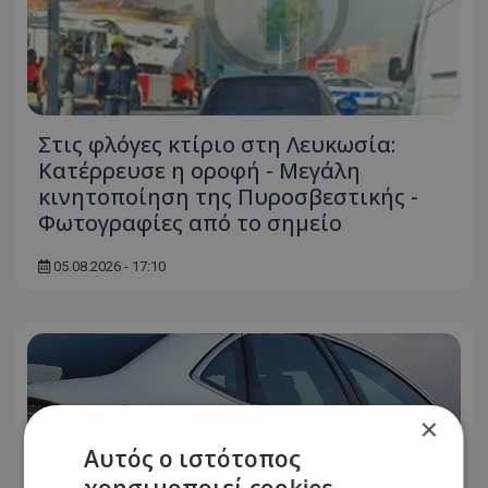
Στις φλόγες κτίριο στη Λευκωσία:
Κατέρρευσε η οροφή - Μεγάλη
κινητοποίηση της Πυροσβεστικής -
Φωτογραφίες από το σημείο
05.08.2026 - 17:10
×
Αυτός ο ιστότοπος
χρησιμοποιεί cookies