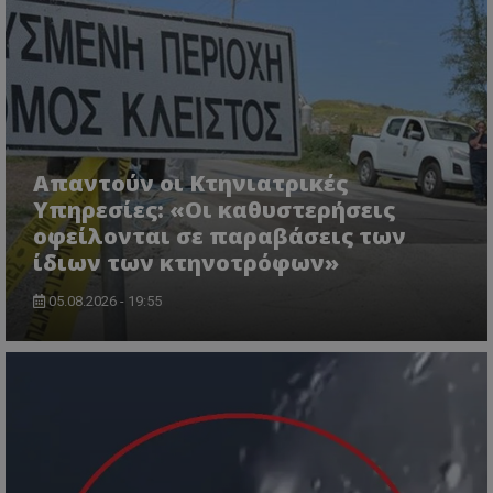
msToken
.tiktok.com
Απαντούν οι Κτηνιατρικές
Υπηρεσίες: «Οι καθυστερήσεις
οφείλονται σε παραβάσεις των
ίδιων των κτηνοτρόφων»
05.08.2026 - 19:55
CookieScriptConsent
CookieScript
www.tothemaonline.com