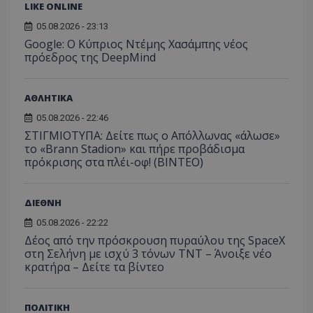
χρησιμοποιείτ
δέσμευ
LIKE ONLINE
δεδο
σκοπούς που
αλληλε
με τ
απαιτούν την
του χρ
05.08.2026 - 23:13
δρασ
αναγνώριση μ
ιστοσε
στον
συνεδρίας χρ
Google: Ο Κύπριος Ντέμης Χασάμπης νέος
βοηθών
Αυτά
ή την εφαρμο
βελτίω
πρόεδρος της DeepMind
δεδο
συγκεκριμέν
εμπειρ
μπορ
λειτουργιών 
χρήστη
σταλ
ιστοσελίδα. 
αναλύο
μέρο
να συμβάλει 
απόδοσ
ανάλ
ΑΘΛΗΤΙΚΑ
ενίσχυση της
ιστοσε
αναφ
εμπειρίας του
05.08.2026 - 22:46
χρήστη ή στη
_ga_ECPYT7ERET
.tothemaonline.com
1 χρόνος 1
Αυτό τ
YSC
συνεδρία
Αυτό
Google LLC
παρακολούθη
μήνας
χρησιμ
ΣΤΙΓΜΙΟΤΥΠΑ: Δείτε πως ο Απόλλωνας «άλωσε»
έχει 
.youtube.com
της συμπερι
από το
από 
το «Brann Stadion» και πήρε προβάδισμα
του χρήστη γ
Analyti
για ν
ανάλυση των
πρόκρισης στα πλέι-οφ! (ΒΙΝΤΕΟ)
διατήρ
παρα
επιδόσεων.
κατάσ
προβ
περιόδ
ενσω
σύνδεσ
βίντε
ΔΙΕΘΝΗ
C
1 μήνας
Αυτό τ
Adform
guest_id
1 χρόνος 1
Αυτό
Twitter Inc.
χρησιμ
.adform.net
05.08.2026 - 22:22
μήνας
ρυθμ
.twitter.com
για τον
το Tw
Δέος από την πρόσκρουση πυραύλου της SpaceX
προσδι
αναγ
συχνότ
στη Σελήνη με ισχύ 3 τόνων TNT – Άνοιξε νέο
να π
επισκέ
τον 
κρατήρα – Δείτε τα βίντεο
τον τρ
του 
οποίο 
επισκέπ
πρόσβα
ΠΟΛΙΤΙΚΗ
ιστοσε