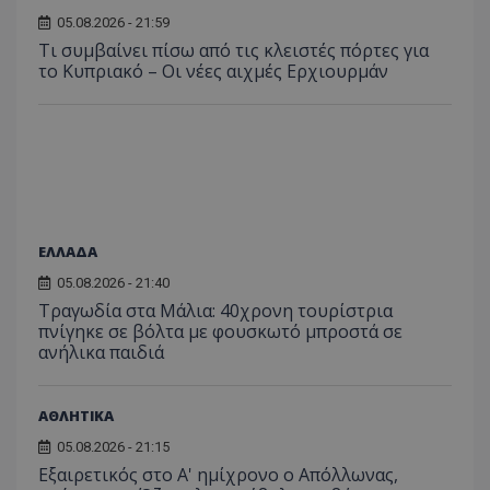
Συλλέγε
για τις
05.08.2026 - 21:59
του χρ
Τι συμβαίνει πίσω από τις κλειστές πόρτες για
ιστοσε
το Κυπριακό – Οι νέες αιχμές Ερχιουρμάν
ποιες σ
έχουν 
_ga_J7RS52TMNC
.tothemaonline.com
1 χρόνος 1
Αυτό τ
μήνας
χρησιμ
από το
Analyti
διατήρ
κατάσ
περιόδ
σύνδεσ
ΕΛΛΑΔΑ
05.08.2026 - 21:40
Τραγωδία στα Μάλια: 40χρονη τουρίστρια
πνίγηκε σε βόλτα με φουσκωτό μπροστά σε
ανήλικα παιδιά
ΑΘΛΗΤΙΚΑ
05.08.2026 - 21:15
Εξαιρετικός στο Α' ημίχρονο ο Απόλλωνας,