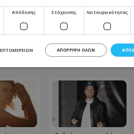
ΕΠΌΜΕΝΟ ΆΡΘΡΟ
Έξαλλη με την απεργία των ταξί η
Απόδοσης
Στόχευσης
Λειτουργικότητας
Ιωάννα Τούνη: Αναγκάστηκε να...
περπατήσει μισή ώρα με γόβες στο
κέντρο της Θεσσαλονίκης
19.03.2026 - 08:26
ΛΕΠΤΟΜΕΡΕΙΏΝ
ΑΠΌΡΡΙΨΗ ΌΛΩΝ
ΑΠΟ
ς απαραίτητα
Απόδοσης
Στόχευσης
Λειτουργικότητας
Μη ταξι
τητα cookies επιτρέπουν βασικές λειτουργίες του ιστότοπου, όπως τη σύνδεση χρή
σμού. Ο ιστότοπος δεν μπορεί να χρησιμοποιηθεί σωστά χωρίς τα απολύτως απαραί
Προμηθευτής
/
Πεδίο
Λήξη
Περιγραφή
.lifenewscy.tothemaonline.com
1 χρόνος 3
Αυτό το cookie 
εβδομάδες
κράτος συγκατά
σχετικά με την
την ιδιωτικότη
κανονισμό απο
Ηνωμένων Πολιτ