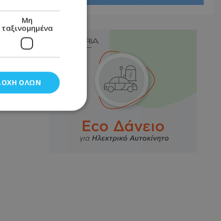
Μη
ταξινομημένα
ΔΟΧΉ ΌΛΩΝ
νομημένα
στη και τη
τητα cookies.
αποθηκεύει το
θεσης του χρήστη
 παρακολούθηση και
τα σύμφωνα με τον
ρρήτου των
ειών.