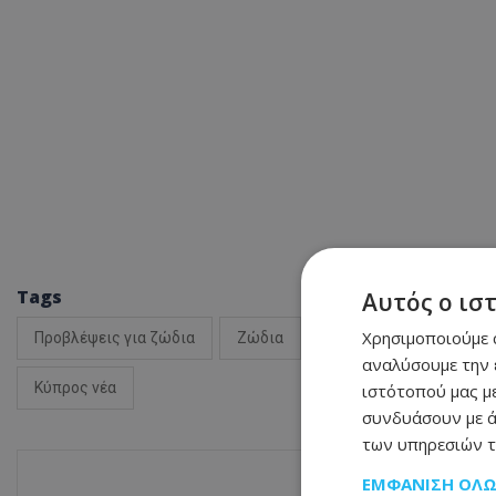
Tags
Αυτός ο ισ
Χρησιμοποιούμε c
Προβλέψεις για ζώδια
Ζώδια
Ειδήσεις Κύπρος
αναλύσουμε την 
Κύπρος νέα
ιστότοπού μας με
συνδυάσουν με ά
των υπηρεσιών τ
ΕΜΦΆΝΙΣΗ ΌΛ