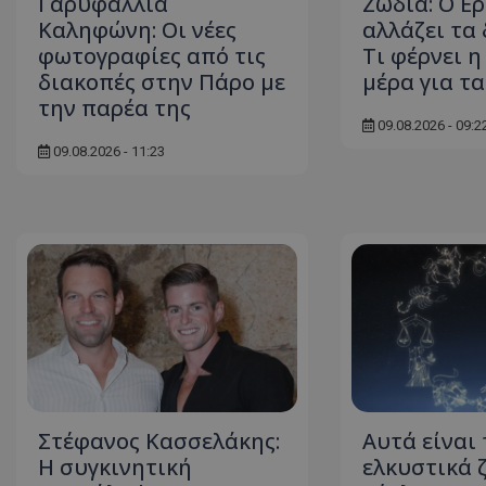
Γαρυφαλλιά
Ζώδια: Ο Ε
Καληφώνη: Οι νέες
αλλάζει τα 
ASP.NET_SessionI
φωτογραφίες από τις
Τι φέρνει 
διακοπές στην Πάρο με
μέρα για τα
την παρέα της
09.08.2026 - 09:2
09.08.2026 - 11:23
VISITOR_PRIVACY
__cf_bm
Στέφανος Κασσελάκης:
Αυτά είναι 
Η συγκινητική
ελκυστικά 
__cf_bm