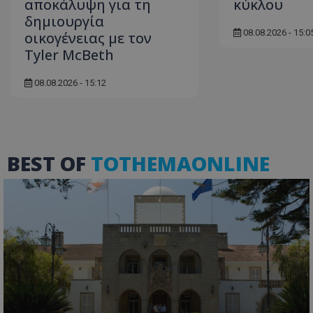
αποκάλυψη για τη
κύκλου
δηµιουργία
08.08.2026 - 15:0
οικογένειας με τον
Tyler McBeth
ASP.NET_SessionI
08.08.2026 - 15:12
msToken
BEST OF
TOTHEMAONLINE
CookieScriptConse