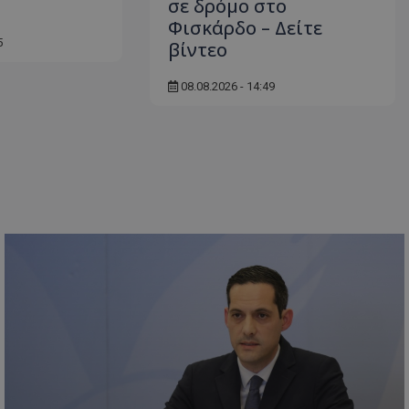
σε δρόμο στο
δευτερόλεπτα
για τη διάκρισ
.twitter.com
και ρομπότ. Αυτ
Φισκάρδο – Δείτε
για τον ιστότοπ
κάνει έγκυρες α
5
βίντεο
τη χρήση του ι
d
συνεδρία
Αυτό το cookie 
Microsoft Corporation
08.08.2026 - 14:49
Doubleclick και
lifenewscy.tothemaonline.com
πληροφορίες σχ
με τον οποίο ο 
χρησιμοποιεί το
τυχόν διαφημίσ
έχει δει ο τελικ
επισκεφθεί τον 
.tiktok.com
1 εβδομάδα 3
Αυτό το cookie 
μέρες
για σκοπούς τα
ασφάλειας, εξα
χρήστες παραμέ
και τα δεδομένα
εξασφαλισμένα
περιηγούνται μ
ιστοσελίδας ή 
τις υπηρεσίες τ
nt
4 εβδομάδες
Αυτό το cookie 
CookieScript
2 μέρες
από την υπηρεσί
www.tothemaonline.com
Script.com για 
προτιμήσεις συ
επισκέπτη Είναι
banner cookie 
να λειτουργεί σ