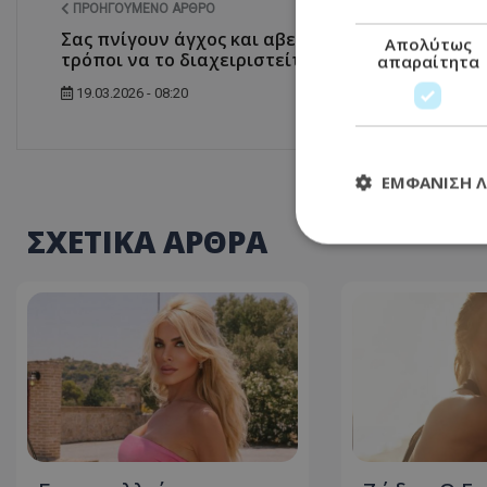
ΠΡΟΗΓΟΎΜΕΝΟ ΆΡΘΡΟ
Σας πνίγουν άγχος και αβεβαιότητα; 9
Απολύτως
τρόποι να το διαχειριστείτε
απαραίτητα
19.03.2026 - 08:20
ΕΜΦΆΝΙΣΗ 
ΣΧΕΤΙΚΑ ΑΡΘΡΑ
Απολύτω
Τα απολύτως απαραί
διαχείριση λογαρια
Ονοματεπώνυμο
usprivacy