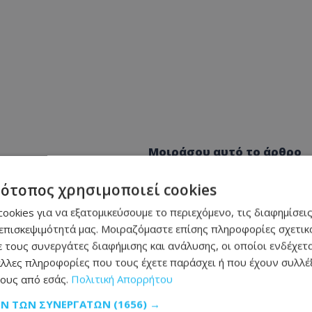
Μοιράσου αυτό το άρθρο
τότοπος χρησιμοποιεί cookies
ookies για να εξατομικεύσουμε το περιεχόμενο, τις διαφημίσεις
επισκεψιμότητά μας. Μοιραζόμαστε επίσης πληροφορίες σχετικά
 τους συνεργάτες διαφήμισης και ανάλυσης, οι οποίοι ενδέχετα
ΕΠΌΜΕΝΟ ΆΡΘΡΟ
λλες πληροφορίες που τους έχετε παράσχει ή που έχουν συλλέξ
Ιστορική ημέρα για τη Λάρνακα – Σε
ους από εσάς.
Πολιτική Απορρήτου
τροχιά υλοποίησης η πρώτη δημόσια
πανεπιστημιακή σχολή
ΩΝ ΤΩΝ ΣΥΝΕΡΓΑΤΏΝ
(1656) →