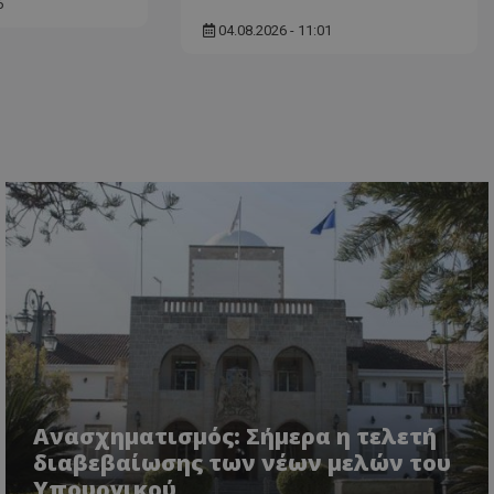
δευτερόλεπτα
για τη διάκρισ
6
.twitter.com
και ρομπότ. Αυτ
04.08.2026 - 11:01
για τον ιστότοπ
κάνει έγκυρες α
τη χρήση του ι
d
συνεδρία
Αυτό το cookie 
Microsoft Corporation
Doubleclick και
lifenewscy.tothemaonline.com
πληροφορίες σχ
με τον οποίο ο 
χρησιμοποιεί το
τυχόν διαφημίσ
έχει δει ο τελικ
επισκεφθεί τον 
.tiktok.com
1 εβδομάδα 3
Αυτό το cookie 
μέρες
για σκοπούς τα
ασφάλειας, εξα
χρήστες παραμέ
και τα δεδομένα
εξασφαλισμένα
περιηγούνται μ
ιστοσελίδας ή 
τις υπηρεσίες τ
nt
4 εβδομάδες
Αυτό το cookie 
CookieScript
2 μέρες
από την υπηρεσί
www.tothemaonline.com
Script.com για 
Ανασχηματισμός: Σήμερα η τελετή
προτιμήσεις συ
επισκέπτη Είναι
διαβεβαίωσης των νέων μελών του
banner cookie 
Υπουργικού
να λειτουργεί σ