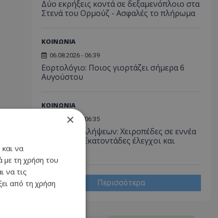
Δύο εκρήξεις κοντά σε δεξαμενόπλοιο στα
Στενά του Ορμούζ - Ασφαλές το πλήρωμα
ΚΟΙΝΩΝΙΑ
06.08.2026 - 06:39
Εορτολόγιο: Ποιος γιορτάζει σήμερα 6
Αυγούστου
ΚΟΙΝΩΝΙΑ
×
06.08.2026 - 06:35
Μπαράζ συλλήψεων: Χειροπέδες σε εννέα
πρόσωπα - Εκατοντάδες έλεγχοι και
 και να
καταγγελίες
 με τη χρήση του
ι να τις
Περισσότερα
ει από τη χρήση