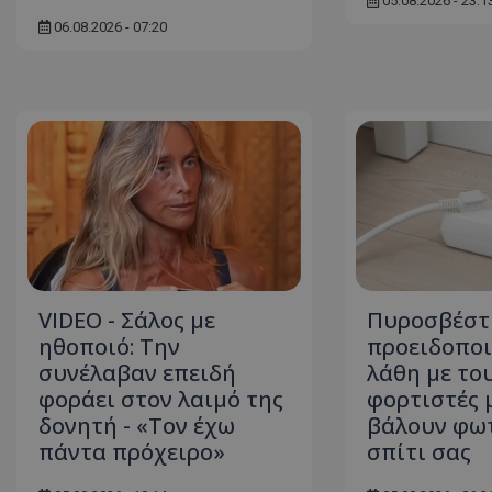
05.08.2026 - 23:1
06.08.2026 - 07:20
ASP.NET_SessionI
VISITOR_PRIVACY
VIDEO - Σάλος με
Πυροσβέστ
ηθοποιό: Την
προειδοποι
συνέλαβαν επειδή
λάθη με το
__cf_bm
φοράει στον λαιμό της
φορτιστές 
δονητή - «Τον έχω
βάλουν φωτ
πάντα πρόχειρο»
σπίτι σας
__cf_bm