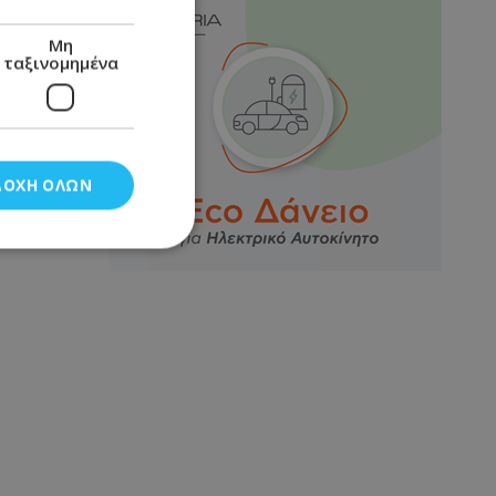
Μη
ταξινομημένα
ΔΟΧΉ ΌΛΩΝ
νομημένα
στη και τη
τητα cookies.
αποθηκεύει το
θεσης του χρήστη
 παρακολούθηση και
τα σύμφωνα με τον
ρρήτου των
ειών.