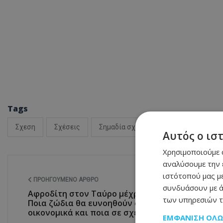
Tags
Σχεση
Σχέσεις
Σημαδία σχέση
Αυτός ο ισ
Χρησιμοποιούμε c
αναλύσουμε την 
ιστότοπού μας με
ΠΡΟΗΓΟΎΜΕΝΟ ΆΡΘΡΟ
συνδυάσουν με ά
Αφροδίτη στον Ταύρο μέχρι τις 24/04:
των υπηρεσιών τ
Ποια ζώδια θα ευνοηθούν στα
οικονομικά και ποια σε σχέσεις
ΕΜΦΆΝΙΣΗ ΌΛ