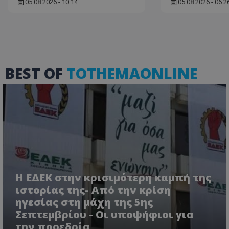
05.08.2026 - 10:14
05.08.2026 - 06:2
ASP.NET_SessionI
BEST OF
TOTHEMAONLINE
msToken
Η ΕΔΕΚ στην κρισιμότερη καμπή της
CookieScriptConse
ιστορίας της- Από την κρίση
ηγεσίας στη μάχη της 5ης
Σεπτεμβρίου - Οι υποψήφιοι για
την προεδρία