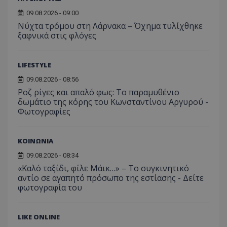
από το
Analyti
09.08.2026 - 09:00
διατήρ
Νύχτα τρόμου στη Λάρνακα – Όχημα τυλίχθηκε
κατάσ
περιόδ
ξαφνικά στις φλόγες
σύνδεσ
LIFESTYLE
09.08.2026 - 08:56
Ροζ ρίγες και απαλό φως: Το παραμυθένιο
δωμάτιο της κόρης του Κωνσταντίνου Αργυρού -
Φωτογραφίες
ΚΟΙΝΩΝΙΑ
09.08.2026 - 08:34
«Καλό ταξίδι, φίλε Μάικ…» – Το συγκινητικό
αντίο σε αγαπητό πρόσωπο της εστίασης - Δείτε
φωτογραφία του
LIKE ONLINE