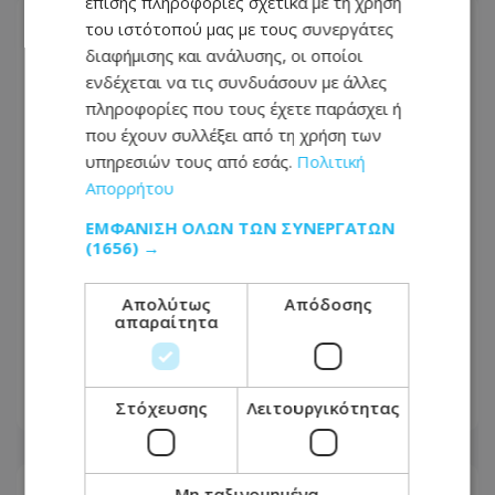
επίσης πληροφορίες σχετικά με τη χρήση
του ιστότοπού μας με τους συνεργάτες
διαφήμισης και ανάλυσης, οι οποίοι
ενδέχεται να τις συνδυάσουν με άλλες
πληροφορίες που τους έχετε παράσχει ή
που έχουν συλλέξει από τη χρήση των
υπηρεσιών τους από εσάς.
Πολιτική
Απορρήτου
ΕΜΦΆΝΙΣΗ ΌΛΩΝ ΤΩΝ ΣΥΝΕΡΓΑΤΏΝ
(1656) →
Απολύτως
Απόδοσης
Καλοκαιρινές δουλειές στην Κύπρο: Οι
απαραίτητα
θέσεις με τους καλύτερους μισθούς -
Πώς να αυξήσεις τις απολαβές σου
Στόχευσης
Λειτουργικότητας
09.08.2026 - 07:21
Μη ταξινομημένα