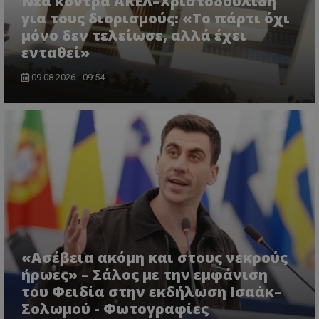
Νέα κόντρα ΑΚΕΛ–Χριστοδουλίδη
για τους διορισμούς: «Το πάρτι όχι
μόνο δεν τελείωσε, αλλά έχει
ASP.NET_SessionId
ενταθεί»
Microsoft Corporation
lifenewscy.tothemaonline.com
09.08.2026 - 09:54
msToken
.tiktok.com
«Ασέβεια ακόμη και στους νεκρούς
ήρωες» – Σάλος με την εμφάνιση
του Φειδία στην εκδήλωση Ισαάκ–
Σολωμού - Φωτογραφίες