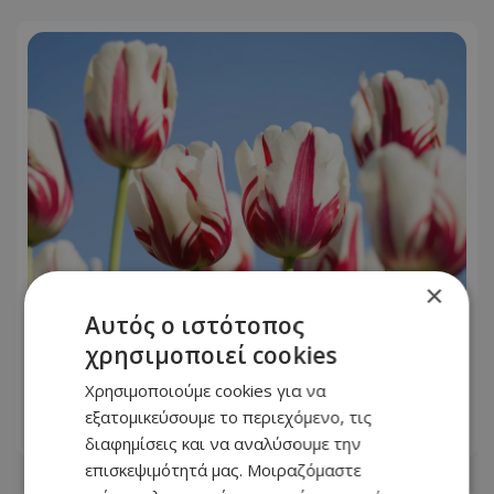
×
Αυτός ο ιστότοπος
Εορτολόγιο: Ποιοι γιορτάζουν σήμερα,
χρησιμοποιεί cookies
Κυριακή 9 Αυγούστου – Η απάντηση
ίσως σας εκπλήξει
Χρησιμοποιούμε cookies για να
εξατομικεύσουμε το περιεχόμενο, τις
09.08.2026 - 07:31
διαφημίσεις και να αναλύσουμε την
επισκεψιμότητά μας. Μοιραζόμαστε