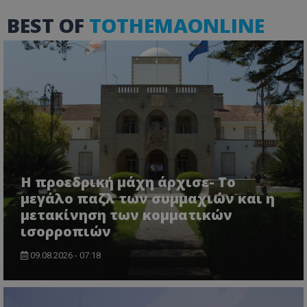
χωρίς τα απολύτως απαραίτητα cookies.
BEST OF
TOTHEMAONLINE
Ονοματεπώνυμο
Προμηθευτής
/
Πεδίο
usprivacy
.lifenewscy.tothemaonline.com
Η προεδρική μάχη άρχισε- Το
ASP.NET_SessionId
Microsoft Corporation
μεγάλο παζλ των συμμαχιών και η
themasports.tothemaonline.co
μετακίνηση των κομματικών
ισορροπιών
09.08.2026 - 07:18