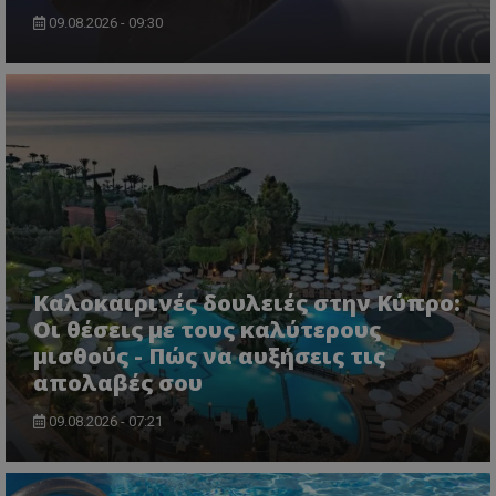
09.08.2026 - 09:30
CookieScriptConsent
CookieScript
www.tothemaonline.com
Καλοκαιρινές δουλειές στην Κύπρο:
Οι θέσεις με τους καλύτερους
μισθούς - Πώς να αυξήσεις τις
απολαβές σου
09.08.2026 - 07:21
usprivacy
.themasports.tothemaonline.co