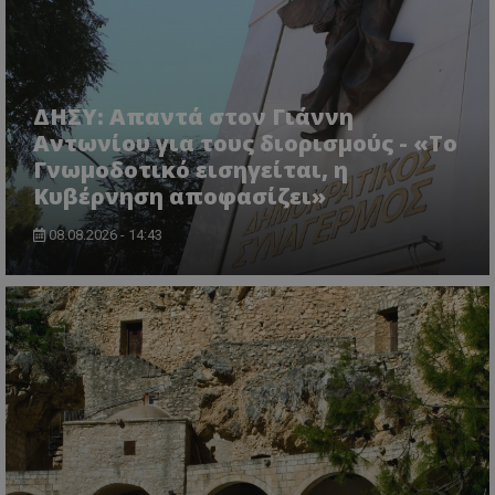
ASP.NET_SessionId
Microsoft Corporation
themasports.tothemaonline.co
ΔΗΣΥ: Απαντά στον Γιάννη
Αντωνίου για τους διορισμούς - «Το
Γνωμοδοτικό εισηγείται, η
Κυβέρνηση αποφασίζει»
08.08.2026 - 14:43
VISITOR_PRIVACY_METADATA
YouTube
.youtube.com