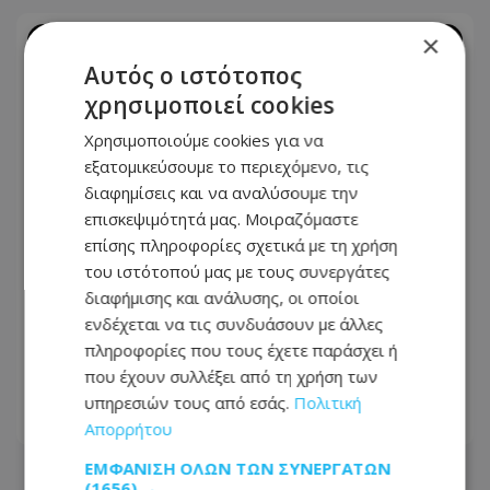
×
Αυτός ο ιστότοπος
χρησιμοποιεί cookies
Χρησιμοποιούμε cookies για να
εξατομικεύσουμε το περιεχόμενο, τις
διαφημίσεις και να αναλύσουμε την
επισκεψιμότητά μας. Μοιραζόμαστε
επίσης πληροφορίες σχετικά με τη χρήση
του ιστότοπού μας με τους συνεργάτες
διαφήμισης και ανάλυσης, οι οποίοι
Βαρύ πένθος για τον Πρόδρομο
ενδέχεται να τις συνδυάσουν με άλλες
Κούππα: Η παράκληση της
πληροφορίες που τους έχετε παράσχει ή
οικογένειας - Φωτογραφία
που έχουν συλλέξει από τη χρήση των
υπηρεσιών τους από εσάς.
Πολιτική
08.08.2026 - 09:23
Απορρήτου
ΕΜΦΆΝΙΣΗ ΌΛΩΝ ΤΩΝ ΣΥΝΕΡΓΑΤΏΝ
(1656) →