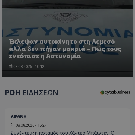
Έκλεψαν αυτοκίνητο στη Λεμεσό
αλλά δεν πήγαν μακριά – Πώς τους
εντόπισε η Αστυνομία
usprivacy
.themasports.tothemaonline.co
08.08.2026 - 10:12
ΡΟΗ
ΕΙΔΗΣΕΩΝ
ΔΙΕΘΝΗ
08.08.2026 - 15:24
Συνέντευξη ποταμός του Χάντερ Μπάιντεν: Ο