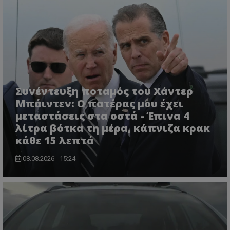
msToken
.tiktok.com
Συνέντευξη ποταμός του Χάντερ
Μπάιντεν: Ο πατέρας μου έχει
μεταστάσεις στα οστά - Έπινα 4
λίτρα βότκα τη μέρα, κάπνιζα κρακ
κάθε 15 λεπτά
08.08.2026 - 15:24
CookieScriptConsent
CookieScript
www.tothemaonline.com