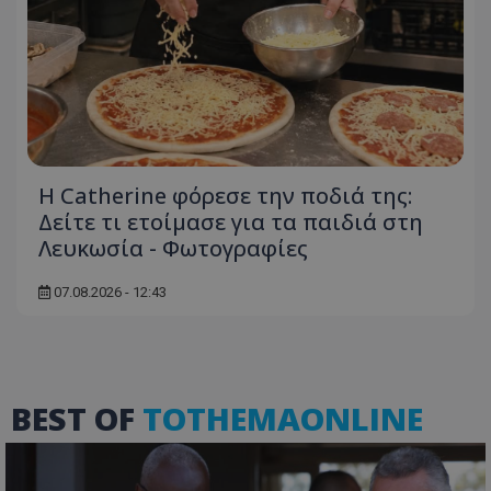
usprivacy
.lifenewscy.tothemaonline.com
Η Catherine φόρεσε την ποδιά της:
Δείτε τι ετοίμασε για τα παιδιά στη
Λευκωσία - Φωτογραφίες
ASP.NET_SessionId
Microsoft Corporation
themasports.tothemaonline.co
07.08.2026 - 12:43
BEST OF
TOTHEMAONLINE