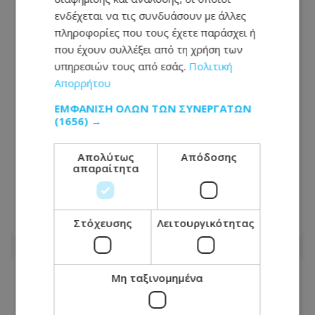
ενδέχεται να τις συνδυάσουν με άλλες
πληροφορίες που τους έχετε παράσχει ή
που έχουν συλλέξει από τη χρήση των
υπηρεσιών τους από εσάς.
Πολιτική
Απορρήτου
ΕΜΦΆΝΙΣΗ ΌΛΩΝ ΤΩΝ ΣΥΝΕΡΓΑΤΏΝ
(1656) →
«Στον αέρα» η ακτοπλοϊκή σύνδεση
Απολύτως
Απόδοσης
απαραίτητα
Κύπρου – Ελλάδας - «Δεν έγινε
βιώσιμη η γραμμή»
07.08.2026 - 15:44
Στόχευσης
Λειτουργικότητας
Μη ταξινομημένα