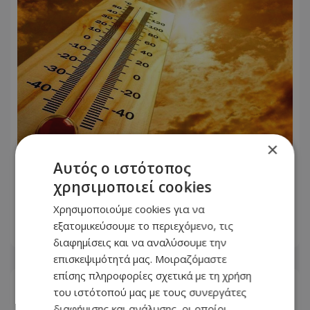
×
Αυτός ο ιστότοπος
Νέα κίτρινη προειδοποίηση για
χρησιμοποιεί cookies
εξαιρετικά υψηλές θερμοκρασίες -
Πότε θα τεθεί σε ισχύ
Χρησιμοποιούμε cookies για να
εξατομικεύσουμε το περιεχόμενο, τις
07.08.2026 - 16:27
διαφημίσεις και να αναλύσουμε την
επισκεψιμότητά μας. Μοιραζόμαστε
επίσης πληροφορίες σχετικά με τη χρήση
του ιστότοπού μας με τους συνεργάτες
διαφήμισης και ανάλυσης, οι οποίοι