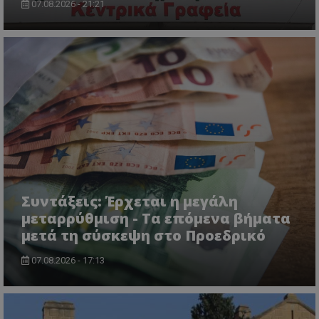
07.08.2026 - 21:21
CookieScriptConsent
CookieScript
www.tothemaonline.com
Συντάξεις: Έρχεται η μεγάλη
μεταρρύθμιση - Τα επόμενα βήματα
μετά τη σύσκεψη στο Προεδρικό
07.08.2026 - 17:13
usprivacy
.themasports.tothemaonline.co