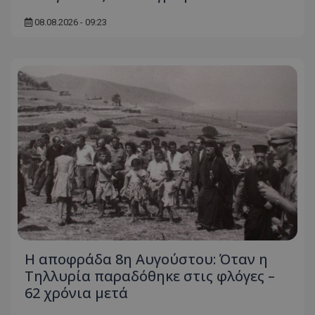
ASP.NET_SessionId
Microsoft Corporation
08.08.2026 - 09:23
themasports.tothemaonline.co
VISITOR_PRIVACY_METADATA
YouTube
.youtube.com
Η αποφράδα 8η Αυγούστου: Όταν η
Τηλλυρία παραδόθηκε στις φλόγες –
62 χρόνια μετά